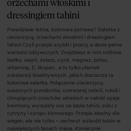
orzechami włoskimi i
dressingiem tahini
Prawdziwie letnia, kolorowa potrawa? Sałatka z
ciecierzycą, orzechami włoskimi i dressingiem
tahini! Czyli przepis szybki i prosty, a danie pełne
wartości odżywczych. Znajdziesz w nim roślinne
białko, wapń, żelazo, cynk, magnez, potas,
witaminę, E, likopen…a to tylko ułamek
substancji bioaktywnych, jakich dostarcza ta
kolorowa sałatka. Połączenie ciecierzycy,
suszonych pomidorów, czerwonej cebuli, rukoli i
chrupiących orzechów włoskich w całość spaja
kremowy, wyrazisty sos na bazie tahini, soku z
cytryny i syropu klonowego. Przepis idealny dla
wegan, ale nie tylko – zachwyt wzbudzi także w
największych fanach mięsa. Koniecznie