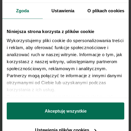
Podajemy z pieczywem (z pieczywa na suchej
5
patelni lub w piekarniku możemy przygotować
Zgoda
Ustawienia
O plikach cookies
tosty).
Niniejsza strona korzysta z plików cookie
Wykorzystujemy pliki cookie do spersonalizowania treści 
i reklam, aby oferować funkcje społecznościowe i 
analizować ruch w naszej witrynie. Informacje o tym, jak 
Wyślij przepis na e-mail
korzystasz z naszej witryny, udostępniamy partnerom 
społecznościowym, reklamowym i analitycznym. 
Nasze najlepsze przepisy, prosto na Twoja
Partnerzy mogą połączyć te informacje z innymi danymi 
skrzynkę e-mail.
otrzymanymi od Ciebie lub uzyskanymi podczas 
korzystania z ich usług.
Dowiedz się więcej na temat tego, kim jesteśmy, jak 
Zapisz się do naszego Newslettera
można się z nami skontaktować i w jaki sposób 
Imię
przetwarzamy dane osobowe w ramach 
Polityki 
Akceptuję wszystkie
prywatności.
Ustawienia plików cookies