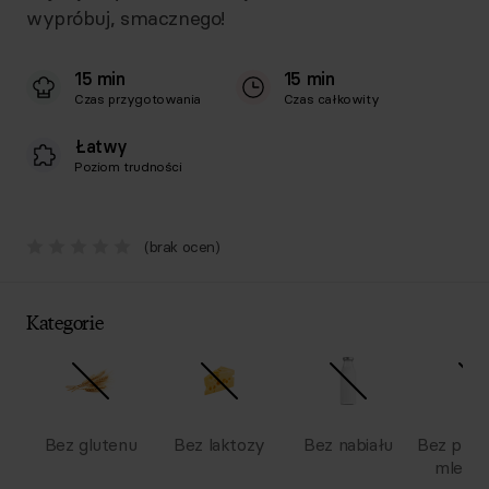
wypróbuj, smacznego!
15 min
15 min
Czas przygotowania
Czas całkowity
Łatwy
Poziom trudności
(brak ocen)
Kategorie
Bez glutenu
Bez laktozy
Bez nabiału
Bez pro
mlecz