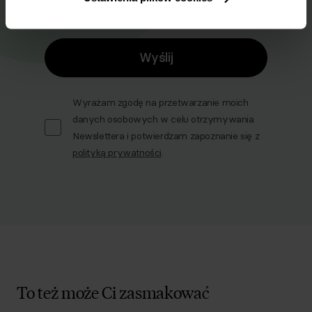
Email
Wyślij
Wyrażam zgodę na przetwarzanie moich
danych osobowych w celu otrzymywania
Newslettera i potwierdzam zapoznanie się z
polityką prywatności
.
To też może Ci zasmakować