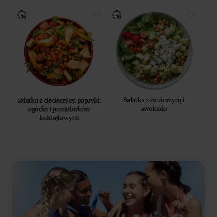
Sałatka z ciecierzycą i
Sałatka z ciecierzycy, papryki,
awokado
ogórka i pomidorków
koktajlowych