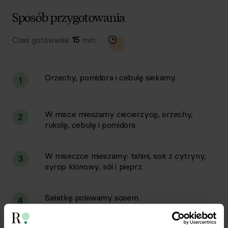
Sposób przygotowania
Czas gotowania:
15
min.
Orzechy, pomidora i cebulę siekamy.
1
W misce mieszamy ciecierzycę, orzechy,
2
rukolę, cebulę i pomidora.
W miseczce mieszamy: tahini, sok z cytryny,
3
syrop klonowy, sól i pieprz.
Sałatkę polewamy sosem.
4