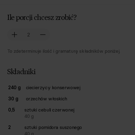
Ile porcji chcesz zrobić?
To zdeterminuje ilość i gramaturę składników poniżej.
Składniki
Lista składników przepisu z ilościami i wagami
240 g
ciecierzycy konserwowej
Ilość
Składnik
30 g
orzechów włoskich
0,5
sztuki
cebuli czerwonej
40
g
2
sztuki
pomidora suszonego
40
g