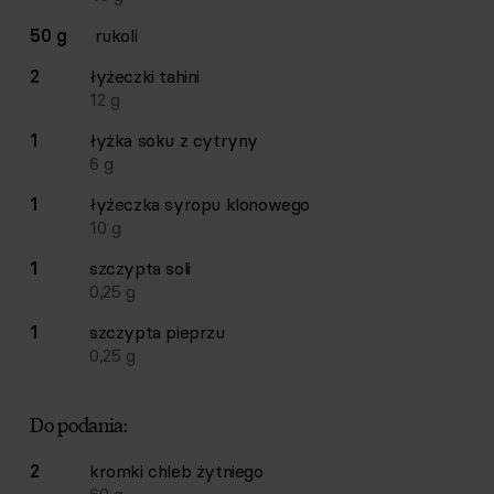
50 g
rukoli
2
łyżeczki
tahini
12
g
1
łyżka
soku z cytryny
6
g
1
łyżeczka
syropu klonowego
10
g
1
szczypta
soli
0,25
g
1
szczypta
pieprzu
0,25
g
Do podania:
2
kromki
chleb żytniego