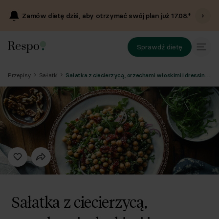
Zamów dietę dziś, aby otrzymać swój plan już
17.08
.*
Sprawdź dietę
Przepisy
Sałatki
Sałatka z ciecierzycą, orzechami włoskimi i dressingiem tahini
Sałatka z ciecierzycą,