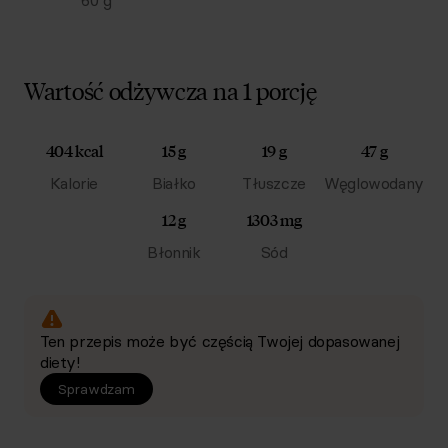
60
g
Wartość odżywcza na 1 porcję
404 kcal
15 g
19 g
47 g
Kalorie
Białko
Tłuszcze
Węglowodany
12 g
1303 mg
Błonnik
Sód
Ten przepis może być częścią Twojej dopasowanej
diety!
Sprawdzam