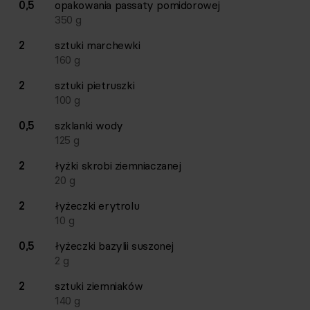
0,5
opakowania
passaty pomidorowej
350
g
2
sztuki
marchewki
160
g
2
sztuki
pietruszki
100
g
0,5
szklanki
wody
125
g
2
łyżki
skrobi ziemniaczanej
20
g
2
łyżeczki
erytrolu
10
g
0,5
łyżeczki
bazylii suszonej
2
g
2
sztuki
ziemniaków
140
g