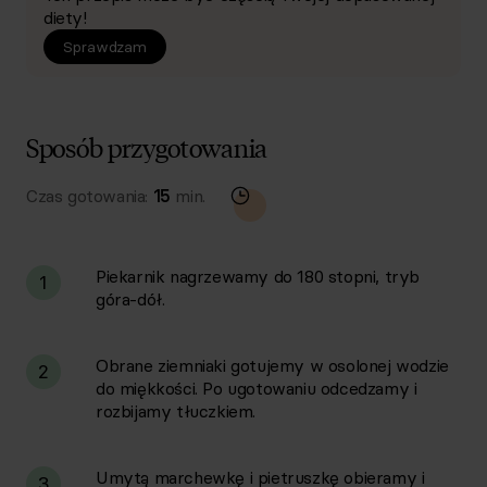
diety!
Sprawdzam
Sposób przygotowania
Czas gotowania:
15
min.
Piekarnik nagrzewamy do 180 stopni, tryb
1
góra-dół.
Obrane ziemniaki gotujemy w osolonej wodzie
2
do miękkości. Po ugotowaniu odcedzamy i
rozbijamy tłuczkiem.
Umytą marchewkę i pietruszkę obieramy i
3