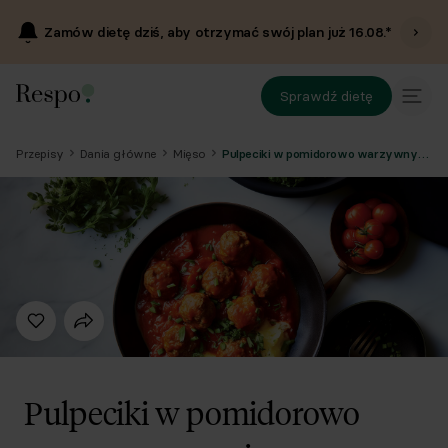
Zamów dietę dziś, aby otrzymać swój plan już
16.08
.*
Sprawdź dietę
Przepisy
Dania główne
Mięso
Pulpeciki w pomidorowo warzywnym sosie z ziemniakami
Pulpeciki w pomidorowo