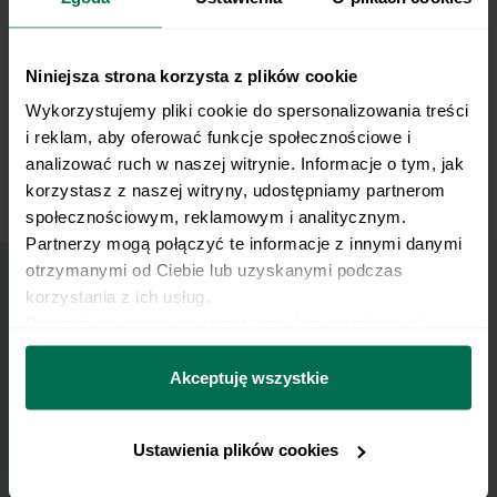
gotujemy jeszcze przez ok. 5 minut.
Niniejsza strona korzysta z plików cookie
Na talerzu układamy gorące ziemniaki, na nich
8
rozpuszczamy masło. Dodajemy sos z
Wykorzystujemy pliki cookie do spersonalizowania treści 
pulpecikami i posypujemy posiekaną natką
i reklam, aby oferować funkcje społecznościowe i 
pietruszki.
analizować ruch w naszej witrynie. Informacje o tym, jak 
korzystasz z naszej witryny, udostępniamy partnerom 
społecznościowym, reklamowym i analitycznym. 
Partnerzy mogą połączyć te informacje z innymi danymi 
otrzymanymi od Ciebie lub uzyskanymi podczas 
korzystania z ich usług.
Wyślij przepis na e-mail
Dowiedz się więcej na temat tego, kim jesteśmy, jak 
można się z nami skontaktować i w jaki sposób 
przetwarzamy dane osobowe w ramach 
Polityki 
Akceptuję wszystkie
Nasze najlepsze przepisy, prosto na Twoja
prywatności.
skrzynkę e-mail.
Ustawienia plików cookies
Zapisz się do naszego Newslettera