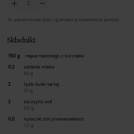
To zdeterminuje ilość i gramaturę składników poniżej.
Składniki
Lista składników przepisu z ilościami i wagami
150 g
mięsa mielonego z kurczaka
Ilość
Składnik
0,2
szklanki
mleka
60
g
2
łyżki
bułki tartej
20
g
2
szczypty
soli
0,5
g
0,5
łyżeczki
ziół prowansalskich
1,5
g