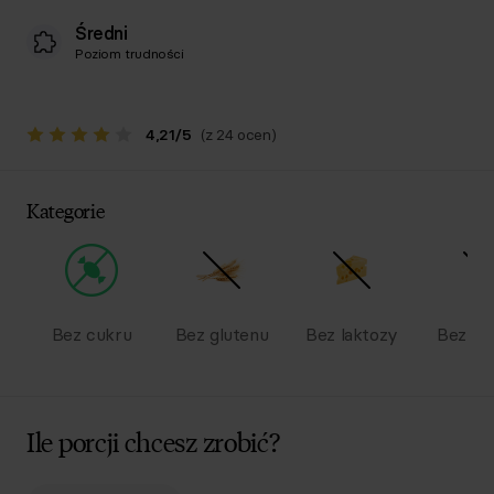
Średni
Poziom trudności
4,21
/
5
(z 24 ocen)
Kategorie
Bez cukru
Bez glutenu
Bez laktozy
Bez na
Ile porcji chcesz zrobić?