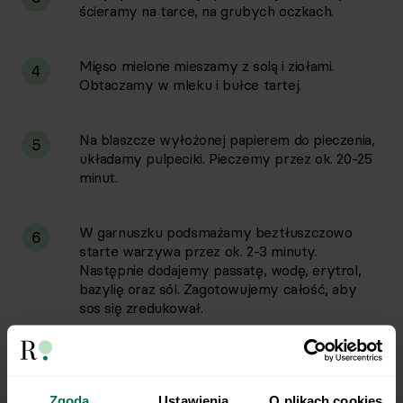
ścieramy na tarce, na grubych oczkach.
Mięso mielone mieszamy z solą i ziołami.
4
Obtaczamy w mleku i bułce tartej.
Na blaszcze wyłożonej papierem do pieczenia,
5
układamy pulpeciki. Pieczemy przez ok. 20-25
minut.
W garnuszku podsmażamy beztłuszczowo
6
starte warzywa przez ok. 2-3 minuty.
Następnie dodajemy passatę, wodę, erytrol,
bazylię oraz sól. Zagotowujemy całość, aby
sos się zredukował.
Do sosu dodajemy skrobię ziemniaczaną
7
rozrobioną w odrobinie wody i energicznie
mieszamy. Dodajemy pulpeciki i całość
Zgoda
Ustawienia
O plikach cookies