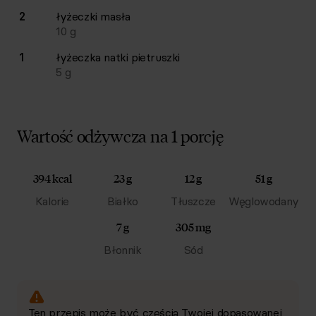
2
łyżeczki
masła
10
g
1
łyżeczka
natki pietruszki
5
g
Wartość odżywcza na 1 porcję
394 kcal
23 g
12 g
51 g
Kalorie
Białko
Tłuszcze
Węglowodany
7 g
305 mg
Błonnik
Sód
Ten przepis może być częścią Twojej dopasowanej