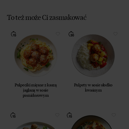
To też może Ci zasmakować
Pulpeciki mięsne z kaszą
Pulpety w sosie słodko
jaglaną w sosie
kwaśnym
pomidorowym