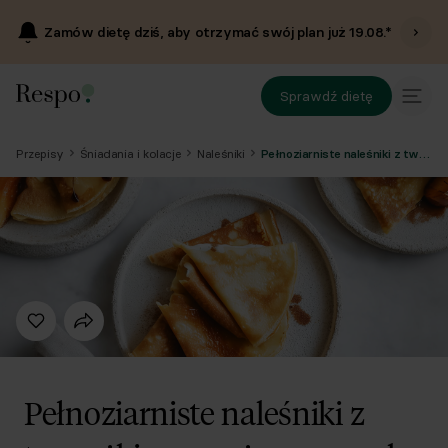
Zamów dietę dziś, aby otrzymać swój plan już
19.08
.*
Sprawdź dietę
Przepisy
Śniadania i kolacje
Naleśniki
Pełnoziarniste naleśniki z twarożkiem, prażoną gruszką i cynamonem
Pełnoziarniste naleśniki z