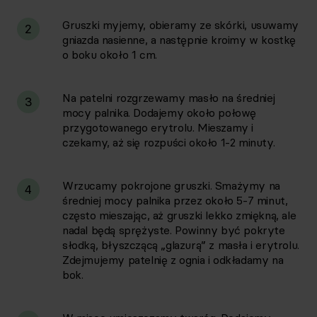
Gruszki myjemy, obieramy ze skórki, usuwamy
2
gniazda nasienne, a następnie kroimy w kostkę
o boku około 1 cm.
Na patelni rozgrzewamy masło na średniej
3
mocy palnika. Dodajemy około połowę
przygotowanego erytrolu. Mieszamy i
czekamy, aż się rozpuści około 1-2 minuty.
Wrzucamy pokrojone gruszki. Smażymy na
4
średniej mocy palnika przez około 5-7 minut,
często mieszając, aż gruszki lekko zmiękną, ale
nadal będą sprężyste. Powinny być pokryte
słodką, błyszczącą „glazurą” z masła i erytrolu.
Zdejmujemy patelnię z ognia i odkładamy na
bok.