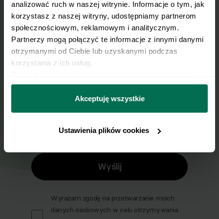
analizować ruch w naszej witrynie. Informacje o tym, jak 
Wyślij przepis na e-mail
korzystasz z naszej witryny, udostępniamy partnerom 
społecznościowym, reklamowym i analitycznym. 
Nasze najlepsze przepisy, prosto na Twoja
Partnerzy mogą połączyć te informacje z innymi danymi 
skrzynkę e-mail.
otrzymanymi od Ciebie lub uzyskanymi podczas 
korzystania z ich usług.
Dowiedz się więcej na temat tego, kim jesteśmy, jak 
Zapisz się do naszego Newslettera
można się z nami skontaktować i w jaki sposób 
Imię
przetwarzamy dane osobowe w ramach 
Polityki 
Akceptuję wszystkie
prywatności.
Email
Ustawienia plików cookies
Wyślij
Wyrażam zgodę na przetwarzanie moich
danych osobowych w celu otrzymywania