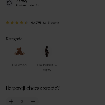
Łatwy
Poziom trudności
4,47
/
5
(z 15 ocen)
Kategorie
Dla dzieci
Dla kobiet w
ciąży
Ile porcji chcesz zrobić?