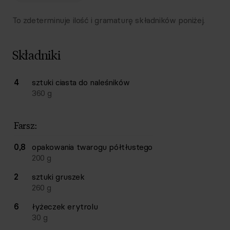
To zdeterminuje ilość i gramaturę składników poniżej.
Składniki
Lista składników przepisu z ilościami i wagami
4
sztuki
ciasta do naleśników
Ilość
Składnik
360
g
Farsz:
0,8
opakowania
twarogu półtłustego
200
g
2
sztuki
gruszek
260
g
6
łyżeczek
erytrolu
30
g