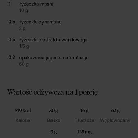
1
łyżeczka
masła
10
g
0,5
łyżeczki
cynamonu
2
g
0,5
łyżeczki
ekstraktu waniliowego
1,5
g
0,2
opakowania
jogurtu naturalnego
60
g
Wartość odżywcza na 1 porcję
519 kcal
30 g
16 g
62 g
Kalorie
Białko
Tłuszcze
Węglowodany
9 g
125 mg