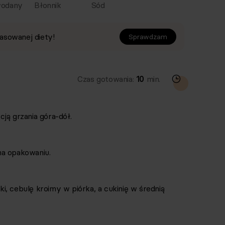
odany
Błonnik
Sód
asowanej diety!
Sprawdzam
Czas gotowania:
10
min.
ją grzania góra-dół.
na opakowaniu.
, cebulę kroimy w piórka, a cukinię w średnią