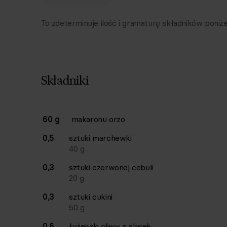
To zdeterminuje ilość i gramaturę składników poniże
Składniki
Lista składników przepisu z ilościami i wagam
60 g
makaronu orzo
Ilość
Składnik
0,5
sztuki
marchewki
40
g
0,3
sztuki
czerwonej cebuli
20
g
0,3
sztuki
cukini
50
g
0,6
łyżeczki
oliwy z oliwek