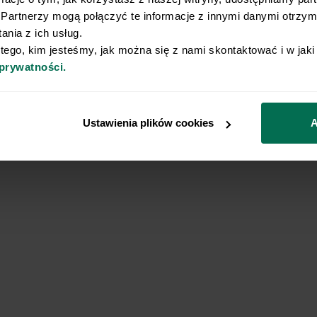
Partnerzy mogą połączyć te informacje z innymi danymi otrzyma
Ugotowany makaron mieszamy w duże
8
nia z ich usług.
oraz sosem ziołowym. Mieszamy bardzo
 tego, kim jesteśmy, jak można się z nami skontaktować i w jak
 prywatności.
Dodajemy rukolę i całość posypujemy
9
Ustawienia plików cookies
A