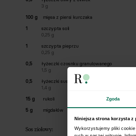
3
g
100 g
mięsa z piersi kurczaka
1
szczypta
soli
0,25
g
1
szczypta
pieprzu
0,25
g
0,5
łyżeczki
czosnku granulowanego
1,5
g
0,5
łyżeczki
suszonego oregano
1,4
g
15 g
rukoli
Zgoda
5 g
migdałów
Niniejsza strona korzysta z
Sos ziołowy:
Wykorzystujemy pliki cookie 
ruch w naszej witrynie. Info