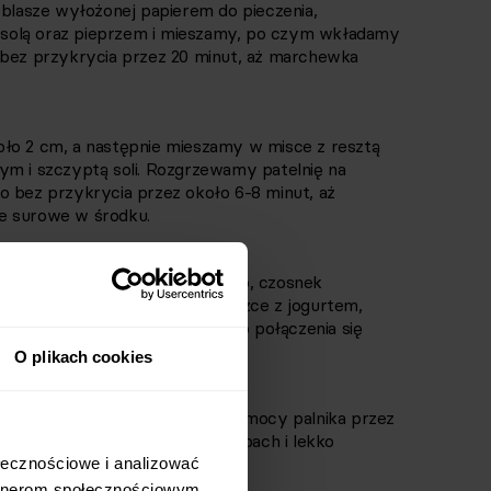
lasze wyłożonej papierem do pieczenia,
solą oraz pieprzem i mieszamy, po czym wkładamy
 bez przykrycia przez 20 minut, aż marchewka
ło 2 cm, a następnie mieszamy w misce z resztą
ym i szczyptą soli. Rozgrzewamy patelnię na
o bez przykrycia przez około 6-8 minut, aż
zie surowe w środku.
ietruszki siekamy bardzo drobno, czosnek
e łączymy te składniki w miseczce z jogurtem,
eprzem i mieszamy energicznie do połączenia się
O plikach cookies
telni prażymy migdały na małej mocy palnika przez
sając nimi, aż poczujemy ich zapach i lekko
łecznościowe i analizować 
rtnerom społecznościowym, 