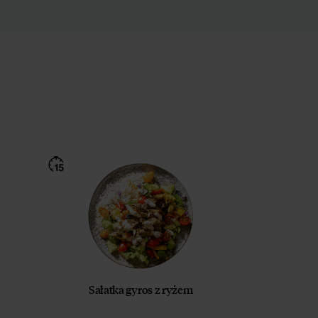
Sałatka gyros z ryżem