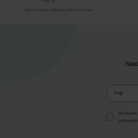
Kliknij i odhacz składnik, który już masz.
Nasz
Zapisz się d
Imię
Wyrażam z
potwierdz