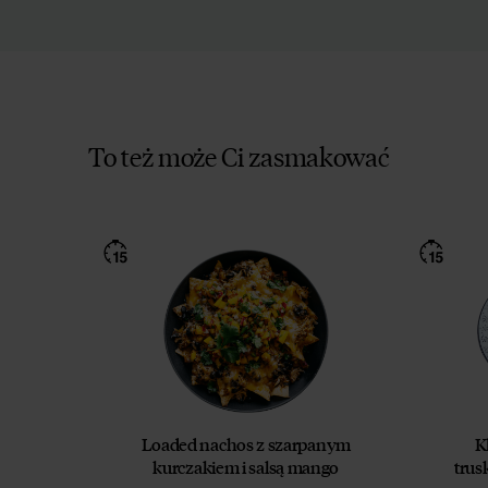
To też może Ci zasmakować
Loaded nachos z szarpanym
K
kurczakiem i salsą mango
tru