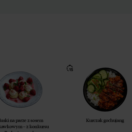
luski na parze z sosem
Kurczak gochujang
skawkowym – z konkursu