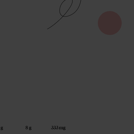
 g
8 g
333 mg