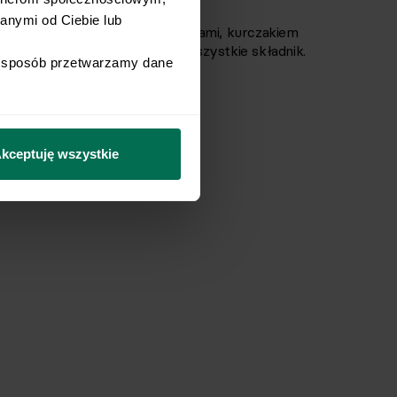
nymi od Ciebie lub 
j misce z upieczonymi warzywami, kurczakiem
 dokładnie, aby sos oblepił wszystkie składnik.
i sposób przetwarzamy dane 
 prażonymi migdałami.
kceptuję wszystkie