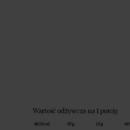
Wartość odżywcza na 1 porcję
483 kcal
35 g
13 g
60