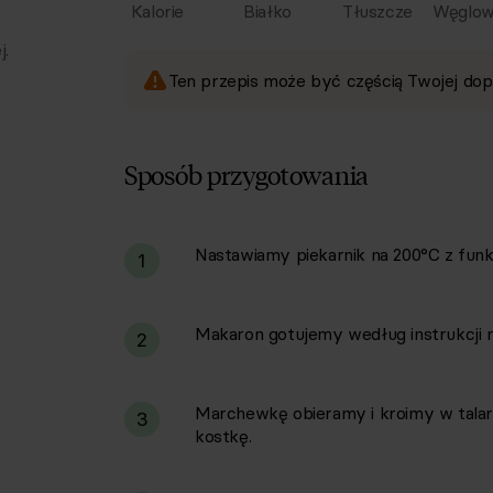
Kalorie
Białko
Tłuszcze
Węglow
j.
Ten przepis może być częścią Twojej dop
Sposób przygotowania
Nastawiamy piekarnik na 200°C z funkc
i
1
Makaron gotujemy według instrukcji 
2
Marchewkę obieramy i kroimy w talarki
3
kostkę.