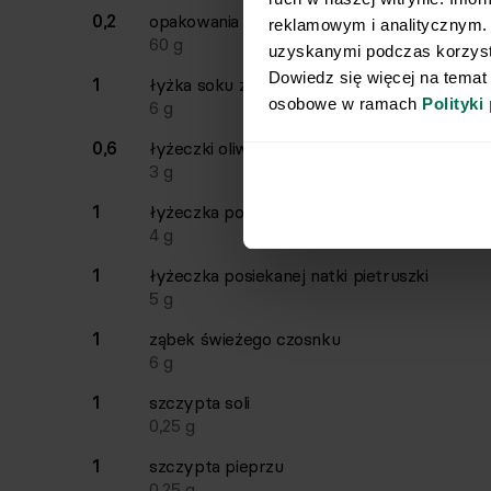
0,2
opakowania
jogurtu naturalnego 2%
reklamowym i analitycznym. 
60
g
uzyskanymi podczas korzysta
Dowiedz się więcej na temat
1
łyżka
soku z cytryny
osobowe w ramach 
Polityki
6
g
0,6
łyżeczki
oliwy z oliwek
3
g
1
łyżeczka
posiekanego koperku
4
g
1
łyżeczka
posiekanej natki pietruszki
5
g
1
ząbek
świeżego czosnku
6
g
1
szczypta
soli
0,25
g
1
szczypta
pieprzu
0,25
g