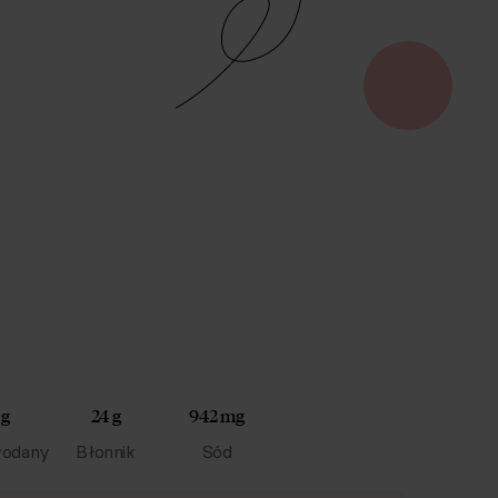
 g
24 g
942 mg
odany
Błonnik
Sód