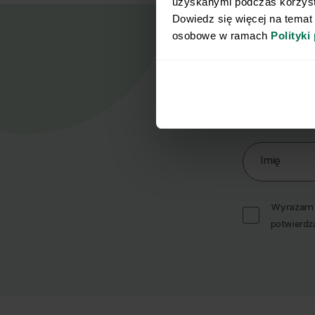
uzyskanymi podczas korzysta
Dowiedz się więcej na temat
osobowe w ramach 
Polityki
Nasz
Zapisz się d
Imię
Wyrażam z
potwierdz