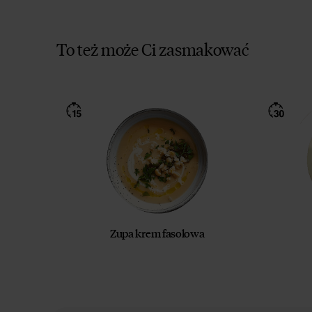
To też może Ci zasmakować
Zupa krem fasolowa