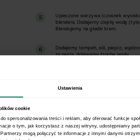
Upieczone warzywa (czosnek wyciskamy
5
blendera. Dodajemy ciepłą wodę (tyle
Blendujemy na gładki krem.
Dodajemy tempeh, sól, pieprz, wędzon
6
za gęsta, dolewamy trochę wody.
Ustawienia
 plików cookie
do spersonalizowania treści i reklam, aby oferować funkcje spo
rmacje o tym, jak korzystasz z naszej witryny, udostępniamy pa
Partnerzy mogą połączyć te informacje z innymi danymi otrzyma