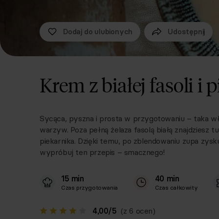
Dodaj do ulubionych
Udostępnij
Krem z białej fasoli 
Sycąca, pyszna i prosta w przygotowaniu – taka właś
warzyw. Poza pełną żelaza fasolą białą znajdziesz 
piekarnika. Dzięki temu, po zblendowaniu zupa zysk
wypróbuj ten przepis – smacznego!
15 min
40 min
Czas przygotowania
Czas całkowity
4,00
/
5
(z 6 ocen)