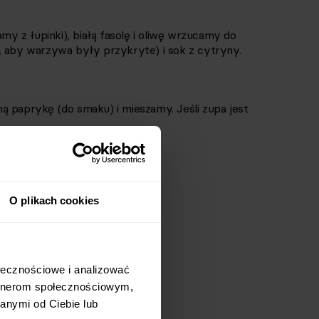
 z łupinki), białą fasolę i oliwę wrzucamy do
, aby warzywa były przykryte) i sok z cytryny.
ą paprykę (do smaku) i mieszamy. Jeśli zupa jest
O plikach cookies
łecznościowe i analizować 
rtnerom społecznościowym, 
nymi od Ciebie lub 