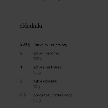
Składniki
Lista składników przepisu z ilościami i wagam
200 g
fasoli konserwowej
Ilość
Składnik
2
sztuki
marchwi
160
g
1
sztuka
pietruszki
50
g
2
ząbki
czosnku
12
g
0,5
porcji
tofu naturalnego
50
g