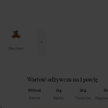
Dla dzieci
Wartość odżywcza na 1 porcję
591 kcal
31 g
28 g
54
Kalorie
Białko
Tłuszcze
Węglow
j.