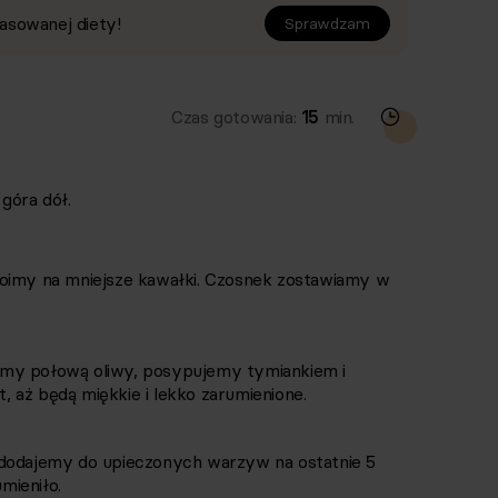
asowanej diety!
Sprawdzam
Czas gotowania:
15
min.
góra dół.
roimy na mniejsze kawałki. Czosnek zostawiamy w
amy połową oliwy, posypujemy tymiankiem i
 aż będą miękkie i lekko zarumienione.
 dodajemy do upieczonych warzyw na ostatnie 5
umieniło.