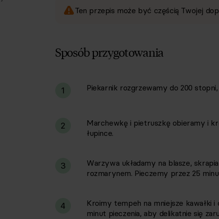
Ten przepis może być częścią Twojej dop
Sposób przygotowania
Piekarnik rozgrzewamy do 200 stopni, 
i
1
Marchewkę i pietruszkę obieramy i k
2
łupince.
Warzywa układamy na blasze, skrapi
3
rozmarynem. Pieczemy przez 25 minut,
Kroimy tempeh na mniejsze kawałki i
4
minut pieczenia, aby delikatnie się zar