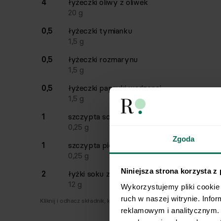
4
łyżeczki
oliwy z oliwek
20
g
0,5
łyżeczki
tymianku
1,5
g
0,5
łyżeczki
rozmarynu
1,5
g
0,5
łyżeczki
papryki wędzonej
1,5
g
1
szczypta
soli
0,25
g
Zgoda
1
szczypta
pieprzu
0,25
g
Niniejsza strona korzysta z
2
łyżki
soku z cytryny
12
g
Wykorzystujemy pliki cookie 
ruch w naszej witrynie. Info
Kliknij i odhacz składnik, który już masz.
reklamowym i analitycznym. 