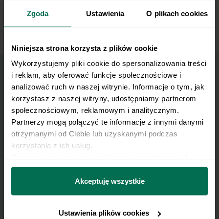
Gotowe kotleciki podajemy z ziemniakami i
8
Zgoda
Ustawienia
O plikach cookies
mizerią.
Niniejsza strona korzysta z plików cookie
Wykorzystujemy pliki cookie do spersonalizowania treści 
i reklam, aby oferować funkcje społecznościowe i 
analizować ruch w naszej witrynie. Informacje o tym, jak 
Wyślij przepis na e-mail
korzystasz z naszej witryny, udostępniamy partnerom 
społecznościowym, reklamowym i analitycznym. 
Nasze najlepsze przepisy, prosto na Twoja
Partnerzy mogą połączyć te informacje z innymi danymi 
skrzynkę e-mail.
otrzymanymi od Ciebie lub uzyskanymi podczas 
korzystania z ich usług.
Dowiedz się więcej na temat tego, kim jesteśmy, jak 
Zapisz się do naszego Newslettera
można się z nami skontaktować i w jaki sposób 
Imię
przetwarzamy dane osobowe w ramach 
Polityki 
Akceptuję wszystkie
prywatności.
Email
Ustawienia plików cookies