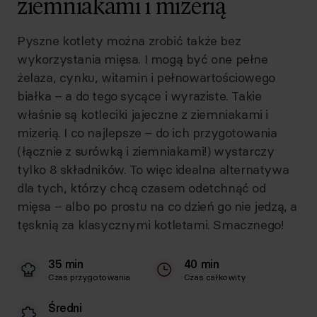
ziemniakami i mizerią
Pyszne kotlety można zrobić także bez
wykorzystania mięsa. I mogą być one pełne
żelaza, cynku, witamin i pełnowartościowego
białka – a do tego sycące i wyraziste. Takie
właśnie są kotleciki jajeczne z ziemniakami i
mizerią. I co najlepsze – do ich przygotowania
(łącznie z surówką i ziemniakami!) wystarczy
tylko 8 składników. To więc idealna alternatywa
dla tych, którzy chcą czasem odetchnąć od
mięsa – albo po prostu na co dzień go nie jedzą, a
tęsknią za klasycznymi kotletami. Smacznego!
35 min
40 min
Czas przygotowania
Czas całkowity
Średni