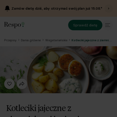
Zamów dietę dziś, aby otrzymać swój plan już
15.08
.*
Sprawdź dietę
Przepisy
Dania główne
Wegetariańskie
Kotleciki jajeczne z ziemniakami i mizerią
Kotleciki jajeczne z