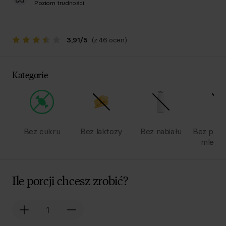
Poziom trudności
3,91
/
5
(z 46 ocen)
Kategorie
Bez cukru
Bez laktozy
Bez nabiału
Bez pro
mlecz
Ile porcji chcesz zrobić?