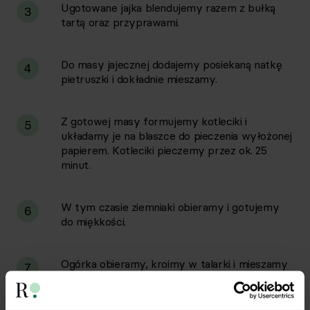
Ugotowane jajka blendujemy razem z bułką
3
tartą oraz przyprawami.
Do masy jajecznej dodajemy posiekaną natkę
4
pietruszki i dokładnie mieszamy.
Z gotowej masy formujemy kotleciki i
5
układamy je na blaszce do pieczenia wyłożonej
papierem. Kotleciki pieczemy przez ok. 25
minut.
W tym czasie ziemniaki obieramy i gotujemy
6
do miękkości.
Ogórka obieramy, kroimy w talarki i mieszamy
7
razem z jogurtem, solą i pieprzem.