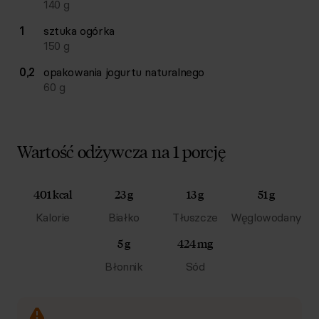
140
g
1
sztuka
ogórka
150
g
0,2
opakowania
jogurtu naturalnego
60
g
Wartość odżywcza na 1 porcję
401 kcal
23 g
13 g
51 g
Kalorie
Białko
Tłuszcze
Węglowodany
5 g
424 mg
Błonnik
Sód