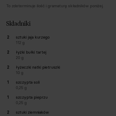
To zdeterminuje ilość i gramaturę składników poniżej.
Składniki
Lista składników przepisu z ilościami i wagami
2
sztuki
jaja kurzego
Ilość
Składnik
112
g
2
łyżki
bułki tartej
20
g
2
łyżeczki
natki pietruszki
10
g
1
szczypta
soli
0,25
g
1
szczypta
pieprzu
0,25
g
2
sztuki
ziemniaków