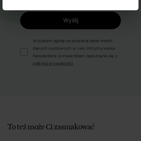
Wyślij
Wyrażam zgodę na przetwarzanie moich
danych osobowych w celu otrzymywania
Newslettera i potwierdzam zapoznanie się z
polityką prywatności
.
To też może Ci zasmakować