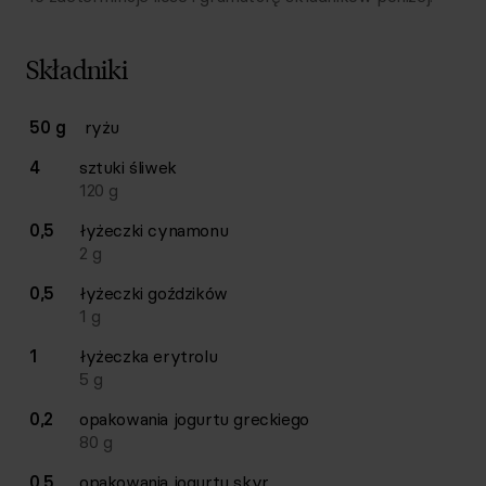
Składniki
Lista składników przepisu z ilościami i wagami
50 g
ryżu
Ilość
Składnik
4
sztuki
śliwek
120
g
0,5
łyżeczki
cynamonu
2
g
0,5
łyżeczki
goździków
1
g
1
łyżeczka
erytrolu
5
g
0,2
opakowania
jogurtu greckiego
80
g
0,5
opakowania
jogurtu skyr