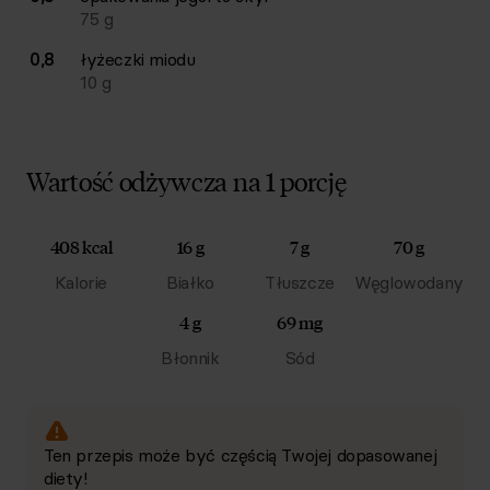
75
g
0,8
łyżeczki
miodu
10
g
Wartość odżywcza na 1 porcję
408 kcal
16 g
7 g
70 g
Kalorie
Białko
Tłuszcze
Węglowodany
4 g
69 mg
Błonnik
Sód
Ten przepis może być częścią Twojej dopasowanej
diety!