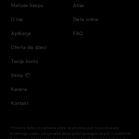
Metoda Respo
Atlas
O nas
Dieta online
Aplikacja
FAQ
Oferta dla dzieci
Twoje konto
Sklep 📦
Kariera
Kontakt
*Podana data otrzymania planu wyliczona jest na podstawie
średniego czasu otrzymania planu przez podopiecznych z ostatnich
6 miesięcy. Ostateczna data może się różnić. Klient po zakupie ma