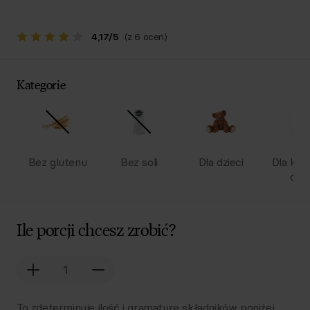
4,17
/
5
(z 6 ocen)
Kategorie
Bez glutenu
Bez soli
Dla dzieci
Dla kob
ciąż
Ile porcji chcesz zrobić?
To zdeterminuje ilość i gramaturę składników poniżej.