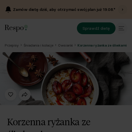
Zamów dietę dziś, aby otrzymać swój plan już
19.08
.*
Sprawdź dietę
Przepisy
Śniadania i kolacje
Owsianki
Korzenna ryżanka ze śliwkami
Korzenna ryżanka ze