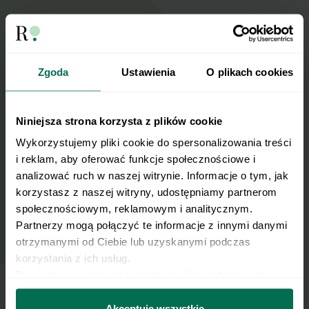
Wyślij przepis na e-mail
Zgoda
Ustawienia
O plikach cookies
Nasze najlepsze przepisy, prosto na Twoja
skrzynkę e-mail.
Niniejsza strona korzysta z plików cookie
Zapisz się do naszego Newslettera
Wykorzystujemy pliki cookie do spersonalizowania treści 
Imię
i reklam, aby oferować funkcje społecznościowe i 
analizować ruch w naszej witrynie. Informacje o tym, jak 
korzystasz z naszej witryny, udostępniamy partnerom 
społecznościowym, reklamowym i analitycznym. 
Email
Partnerzy mogą połączyć te informacje z innymi danymi 
otrzymanymi od Ciebie lub uzyskanymi podczas 
korzystania z ich usług.
Wyślij
Dowiedz się więcej na temat tego, kim jesteśmy, jak 
można się z nami skontaktować i w jaki sposób 
przetwarzamy dane osobowe w ramach 
Polityki 
Akceptuję wszystkie