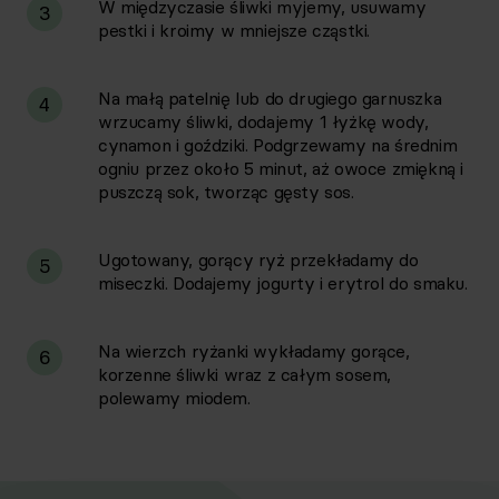
W międzyczasie śliwki myjemy, usuwamy
3
pestki i kroimy w mniejsze cząstki.
Na małą patelnię lub do drugiego garnuszka
4
wrzucamy śliwki, dodajemy 1 łyżkę wody,
cynamon i goździki. Podgrzewamy na średnim
ogniu przez około 5 minut, aż owoce zmiękną i
puszczą sok, tworząc gęsty sos.
Ugotowany, gorący ryż przekładamy do
5
miseczki. Dodajemy jogurty i erytrol do smaku.
Na wierzch ryżanki wykładamy gorące,
6
korzenne śliwki wraz z całym sosem,
polewamy miodem.