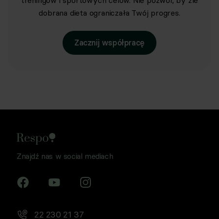
treningów i sportowych celów. Nie pozwól, by źle
dobrana dieta ograniczała Twój progres.
Zacznij współpracę
Znajdź nas w social mediach
22 230 21 37