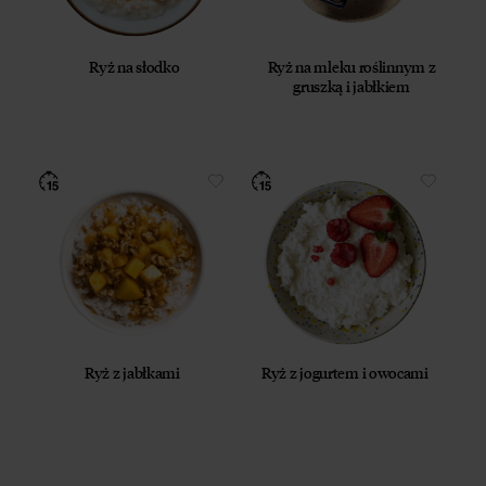
Ryż na słodko
Ryż na mleku roślinnym z
gruszką i jabłkiem
Ryż z jabłkami
Ryż z jogurtem i owocami