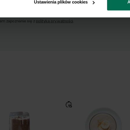
Ustawienia plików cookies
A
godę na przetwarzanie moich danych osobowych w celu otrzymywania 
am zapoznanie się z
polityką prywatności
.