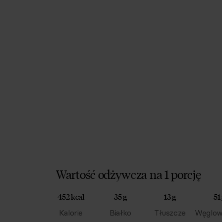
Wartość odżywcza na 1 porcję
452 kcal
35 g
13 g
51
Kalorie
Białko
Tłuszcze
Węglow