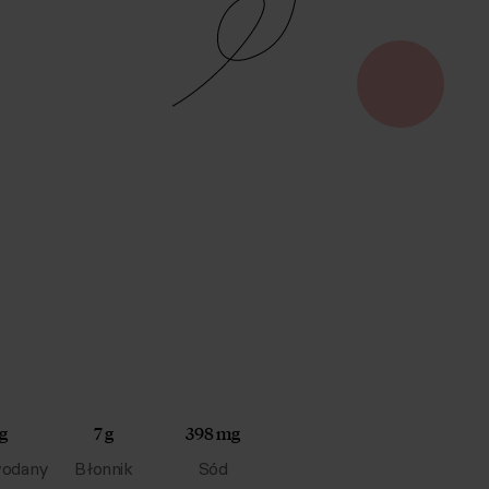
 g
7 g
398 mg
odany
Błonnik
Sód