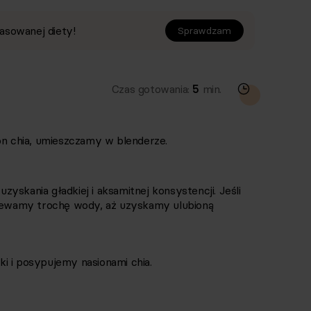
asowanej diety!
Sprawdzam
Czas gotowania:
5
min.
on chia, umieszczamy w blenderze.
yskania gładkiej i aksamitnej konsystencji. Jeśli
olewamy trochę wody, aż uzyskamy ulubioną
i i posypujemy nasionami chia.