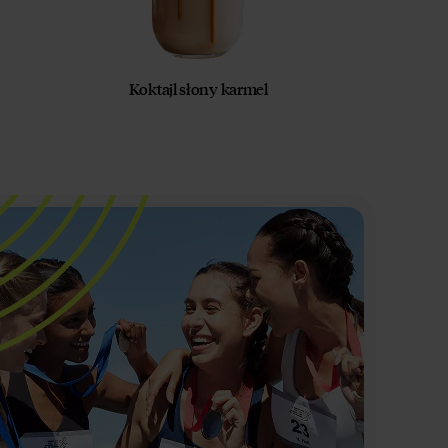
Koktajl słony karmel