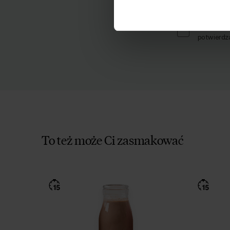
Wyrażam z
potwierdz
To też może Ci zasmakować