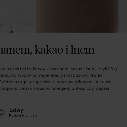
ananem, kakao i lnem
aw na koktajl białkowy z bananem, kakao i lnem, czyli 35 g
rzepis, by wspomóc regenerację i rozbudowę tkanki
ódło energii i uzupełnienie zapasów glikogenu. A to nie
 magnezu, żelaza, kwasów omega-3, potasu czy wapnia.
Łatwy
Poziom trudności