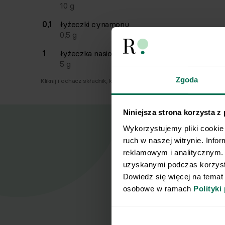
10
g
0,1
łyżeczki
cynamonu
0,5
g
1
łyżeczka
nasion chia
5
g
Zgoda
Kliknij i odhacz składnik, który już masz.
Niniejsza strona korzysta z
Wykorzystujemy pliki cookie 
ruch w naszej witrynie. Info
reklamowym i analitycznym. 
uzyskanymi podczas korzysta
Nasz
Dowiedz się więcej na temat
osobowe w ramach 
Polityki
Zapisz się d
Imię