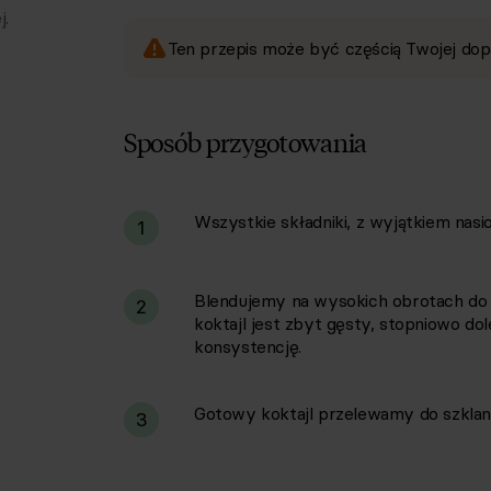
j.
Ten przepis może być częścią Twojej dop
Sposób przygotowania
Wszystkie składniki, z wyjątkiem nasi
i
1
Blendujemy na wysokich obrotach do uz
2
koktajl jest zbyt gęsty, stopniowo d
konsystencję.
Gotowy koktajl przelewamy do szklank
3