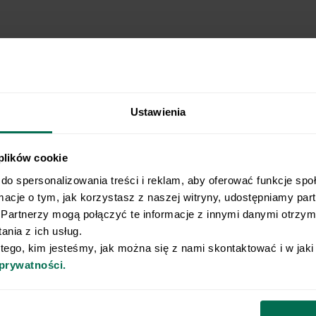
Ustawienia
 plików cookie
do spersonalizowania treści i reklam, aby oferować funkcje spo
Wyślij przepis na e-mail
rmacje o tym, jak korzystasz z naszej witryny, udostępniamy pa
Partnerzy mogą połączyć te informacje z innymi danymi otrzyma
nia z ich usług.
e najlepsze przepisy, prosto na Twoja skrzynkę e-
 tego, kim jesteśmy, jak można się z nami skontaktować i w jak
 prywatności.
o naszego Newslettera
Email