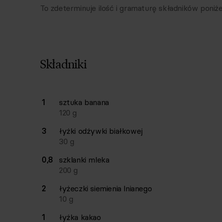
To zdeterminuje ilość i gramaturę składników poniże
Składniki
Lista składników przepisu z ilościami i wagam
1
sztuka
banana
Ilość
Składnik
120
g
3
łyżki
odżywki białkowej
30
g
0,8
szklanki
mleka
200
g
2
łyżeczki
siemienia lnianego
10
g
1
łyżka
kakao