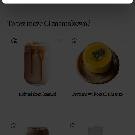
To też może Ci zasmakować
Koktajl słony karmel
Proteinowy koktajl z mango