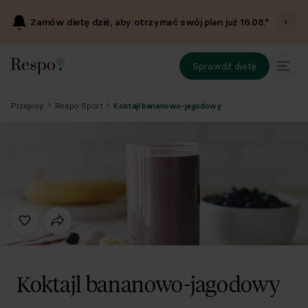
Zamów dietę dziś, aby otrzymać swój plan już
16.08
.*
Sprawdź dietę
Przepisy
Respo Sport
Koktajl bananowo-jagodowy
Koktajl bananowo-jagodowy