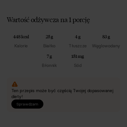
Wartość odżywcza na 1 porcję
448 kcal
25 g
4 g
83 g
Kalorie
Białko
Tłuszcze
Węglowodany
7 g
151 mg
Błonnik
Sód
Ten przepis może być częścią Twojej dopasowanej
diety!
Sprawdzam