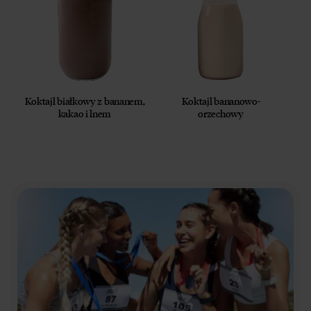
Koktajl białkowy z bananem,
Koktajl bananowo-
kakao i lnem
orzechowy