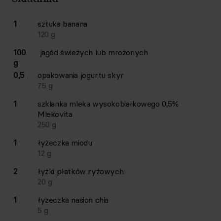
Lista składników przepisu z ilościami i wagami
1
sztuka
banana
Ilość
Składnik
120
g
100
jagód świeżych lub mrożonych
g
0,5
opakowania
jogurtu skyr
75
g
1
szklanka
mleka wysokobiałkowego 0,5%
Mlekovita
250
g
1
łyżeczka
miodu
12
g
2
łyżki
płatków ryżowych
20
g
1
łyżeczka
nasion chia
5
g