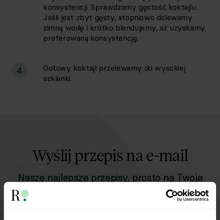
konsystencji. Sprawdzamy gęstość koktajlu.
Jeśli jest zbyt gęsty, stopniowo dolewamy
zimną wodę i krótko blendujemy, aż uzyskamy
preferowaną konsystencję.
Gotowy koktajl przelewamy do wysokiej
4
szklanki.
Wyślij przepis na e-mail
Nasze najlepsze przepisy, prosto na Twoja
skrzynkę e-mail.