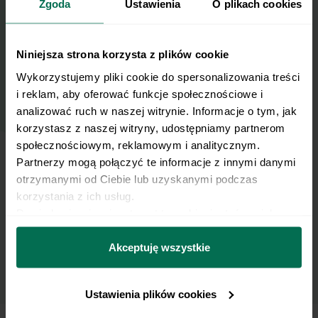
Zapisz się do naszego Newslettera
Zgoda
Ustawienia
O plikach cookies
Imię
Niniejsza strona korzysta z plików cookie
Email
Wykorzystujemy pliki cookie do spersonalizowania treści 
i reklam, aby oferować funkcje społecznościowe i 
analizować ruch w naszej witrynie. Informacje o tym, jak 
korzystasz z naszej witryny, udostępniamy partnerom 
Wyślij
społecznościowym, reklamowym i analitycznym. 
Partnerzy mogą połączyć te informacje z innymi danymi 
otrzymanymi od Ciebie lub uzyskanymi podczas 
Wyrażam zgodę na przetwarzanie moich
korzystania z ich usług.
danych osobowych w celu otrzymywania
Dowiedz się więcej na temat tego, kim jesteśmy, jak 
Newslettera i potwierdzam zapoznanie się z
można się z nami skontaktować i w jaki sposób 
polityką prywatności
.
przetwarzamy dane osobowe w ramach 
Polityki 
Akceptuję wszystkie
prywatności.
Ustawienia plików cookies