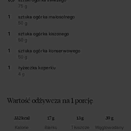
75
g
1
sztuka
ogórka małosolnego
50
g
1
sztuka
ogórka kiszonego
50
g
1
sztuka
ogórka konserwowego
50
g
1
łyżeczka
koperku
4
g
Wartość odżywcza na 1 porcję
332 kcal
17 g
13 g
39 g
Kalorie
Białko
Tłuszcze
Węglowodany