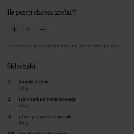
Ile porcji chcesz zrobić?
To zdeterminuje ilość i gramaturę składników poniżej.
Składniki
Lista składników przepisu z ilościami i wagami
2
kromki
chleba
Ilość
Składnik
60
g
2
łyżki
serka śmietankowego
50
g
4
plastry
szynki z kurczaka
40
g
0,5
sztuki
ogórka świeżego