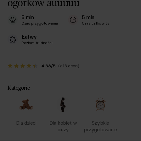
ogórków auuuuu
5 min
5 min
Czas przygotowania
Czas całkowity
Łatwy
Poziom trudności
4,38
/
5
(z 13 ocen)
Kategorie
Dla dzieci
Dla kobiet w
Szybkie
ciąży
przygotowanie