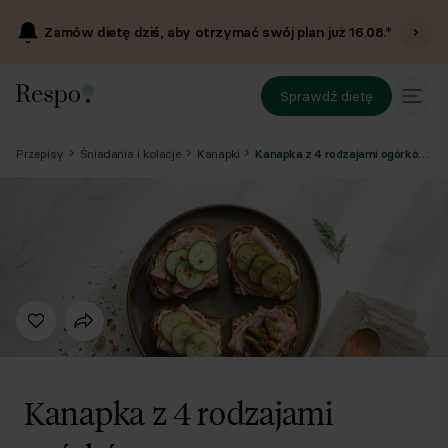
Zamów dietę dziś, aby otrzymać swój plan już
16.08
.*
Sprawdź dietę
Przepisy
Śniadania i kolacje
Kanapki
Kanapka z 4 rodzajami ogórków auuuuu
Kanapka z 4 rodzajami