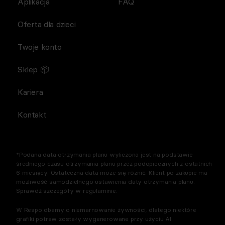
Aplikacja
FAQ
Oferta dla dzieci
Twoje konto
Sklep 📦
Kariera
Kontakt
*Podana data otrzymania planu wyliczona jest na podstawie
średniego czasu otrzymania planu przez podopiecznych z ostatnich
6 miesięcy. Ostateczna data może się różnić. Klient po zakupie ma
możliwość samodzielnego ustawienia daty otrzymania planu.
Sprawdź szczegóły w regulaminie.
W Respo dbamy o niemarnowanie żywności, dlatego niektóre
grafiki potraw zostały wygenerowane przy użyciu AI.