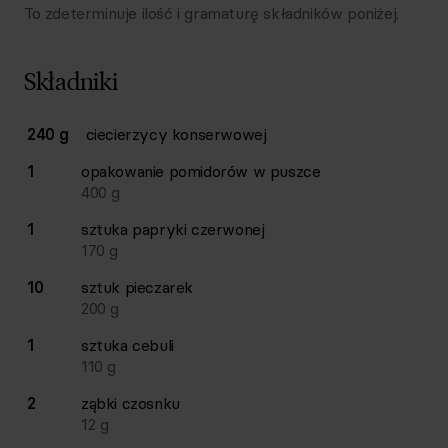
To zdeterminuje ilość i gramaturę składników poniżej.
Składniki
Lista składników przepisu z ilościami i wagami
240 g
ciecierzycy konserwowej
Ilość
Składnik
1
opakowanie
pomidorów w puszce
400
g
1
sztuka
papryki czerwonej
170
g
10
sztuk
pieczarek
200
g
1
sztuka
cebuli
110
g
2
ząbki
czosnku
12
g