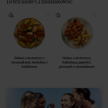
To też może Ci zasmakować
Gulasz z ciecierzycy z
Gulasz z ciecierzycy,
ziemniakami, brokułem i
bakłażana, papryki i
kalafiorem
pieczarek z ziemniakami