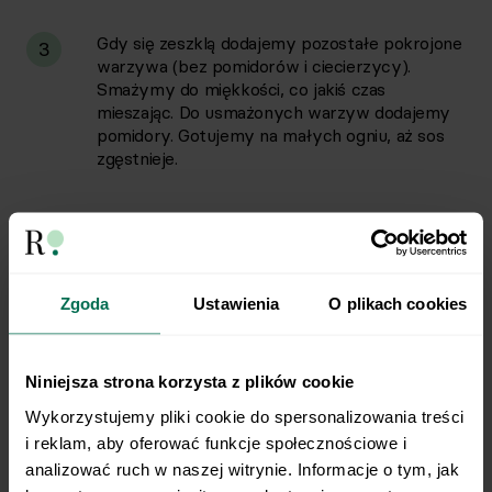
Gdy się zeszklą dodajemy pozostałe pokrojone
3
warzywa (bez pomidorów i ciecierzycy).
Smażymy do miękkości, co jakiś czas
mieszając. Do usmażonych warzyw dodajemy
pomidory. Gotujemy na małych ogniu, aż sos
zgęstnieje.
Do sosu dodajemy odcedzoną ciecierzycę i
4
przyprawy. Całość zagotowujemy.
Zgoda
Ustawienia
O plikach cookies
Ogórki kiszone kroimy w plasterki, cebulę
5
dymkę w drobną kostkę. Przyprawiamy solą,
pieprzem, musztardą i dodajemy posiekany
Niniejsza strona korzysta z plików cookie
koperek. Mieszamy.
Wykorzystujemy pliki cookie do spersonalizowania treści 
i reklam, aby oferować funkcje społecznościowe i 
Kalafiora dzielimy na różyczki. Gotujemy we
6
analizować ruch w naszej witrynie. Informacje o tym, jak 
wrzącej osolonej wodzie do miękkości przez 6-