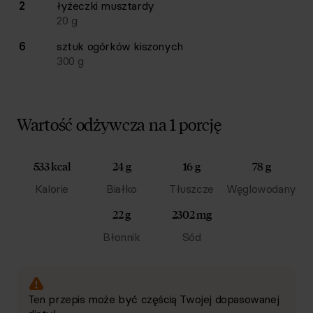
2
łyżeczki
musztardy
20
g
6
sztuk
ogórków kiszonych
300
g
Wartość odżywcza na 1 porcję
533 kcal
24 g
16 g
78 g
Kalorie
Białko
Tłuszcze
Węglowodany
22 g
2302 mg
Błonnik
Sód
Ten przepis może być częścią Twojej dopasowanej