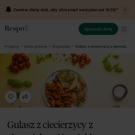
Zamów dietę dziś, aby otrzymać swój plan już
16.08
.*
Sprawdź dietę
Przepisy
Dania główne
Wegańskie
Gulasz z ciecierzycy z ziemniakami i ogórkiem kiszonym
Gulasz z ciecierzycy z