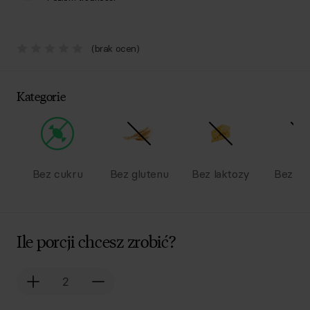
(brak ocen)
Kategorie
Bez cukru
Bez glutenu
Bez laktozy
Bez na
Ile porcji chcesz zrobić?