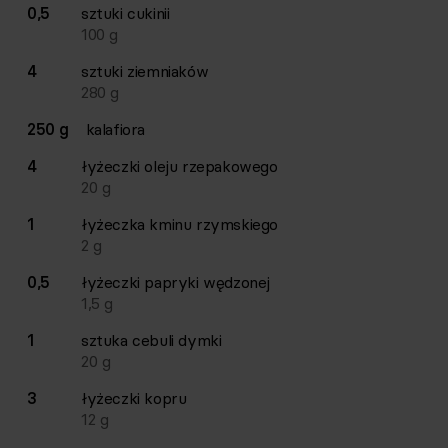
0,5
sztuki
cukinii
100
g
4
sztuki
ziemniaków
280
g
250 g
kalafiora
4
łyżeczki
oleju rzepakowego
20
g
1
łyżeczka
kminu rzymskiego
2
g
0,5
łyżeczki
papryki wędzonej
1,5
g
1
sztuka
cebuli dymki
20
g
3
łyżeczki
kopru
12
g