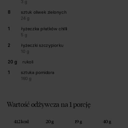
3
g
8
sztuk
oliwek zielonych
24
g
1
łyżeczka
płatków chilli
5
g
2
łyżeczki
szczypiorku
10
g
20 g
rukoli
1
sztuka
pomidora
160
g
Wartość odżywcza na 1 porcję
412 kcal
20 g
19 g
40 g