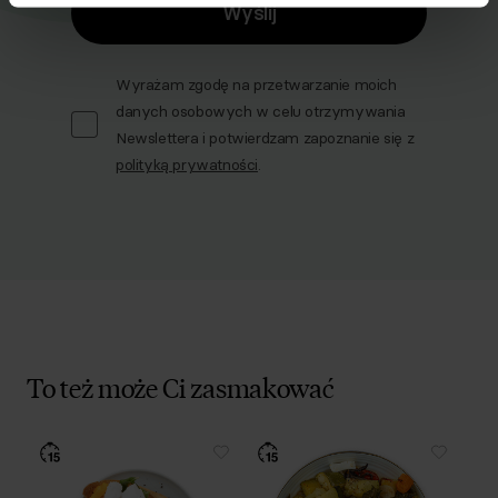
Wyślij
Wyrażam zgodę na przetwarzanie moich
danych osobowych w celu otrzymywania
Newslettera i potwierdzam zapoznanie się z
polityką prywatności
.
To też może Ci zasmakować