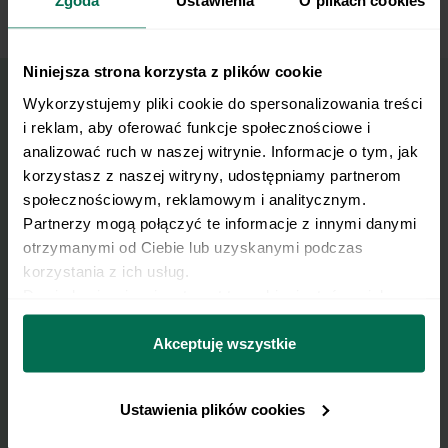
Zgoda
Ustawienia
O plikach cookies
Niniejsza strona korzysta z plików cookie
Wykorzystujemy pliki cookie do spersonalizowania treści 
i reklam, aby oferować funkcje społecznościowe i 
Wyślij przepis na e-mail
analizować ruch w naszej witrynie. Informacje o tym, jak 
korzystasz z naszej witryny, udostępniamy partnerom 
Nasze najlepsze przepisy, prosto na Twoja
społecznościowym, reklamowym i analitycznym. 
skrzynkę e-mail.
Partnerzy mogą połączyć te informacje z innymi danymi 
otrzymanymi od Ciebie lub uzyskanymi podczas 
korzystania z ich usług.
Zapisz się do naszego Newslettera
Dowiedz się więcej na temat tego, kim jesteśmy, jak 
Imię
można się z nami skontaktować i w jaki sposób 
przetwarzamy dane osobowe w ramach 
Polityki 
Akceptuję wszystkie
prywatności.
Email
Ustawienia plików cookies