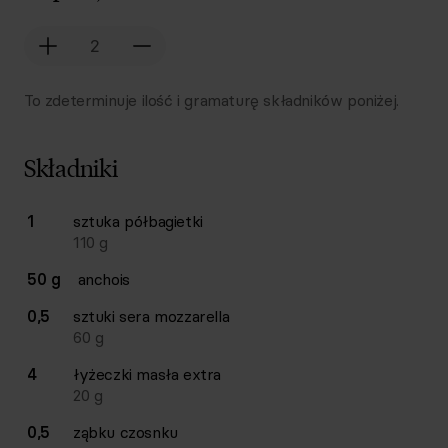
To zdeterminuje ilość i gramaturę składników poniżej.
Składniki
Lista składników przepisu z ilościami i wagami
1
sztuka
półbagietki
Ilość
Składnik
110
g
50 g
anchois
0,5
sztuki
sera mozzarella
60
g
4
łyżeczki
masła extra
20
g
0,5
ząbku
czosnku