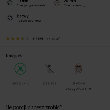
10 min
20 min
Czas przygotowania
Czas całkowity
Łatwy
Poziom trudności
3,75
/
5
(z 4 ocen)
Kategorie
Bez cukru
Bez soli
Szybkie
przygotowanie
Ile porcji chcesz zrobić?