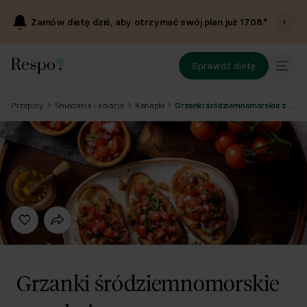
Zamów dietę dziś, aby otrzymać swój plan już
17.08
.*
Sprawdź dietę
Przepisy
Śniadania i kolacje
Kanapki
Grzanki śródziemnomorskie z anchois
Grzanki śródziemnomorskie