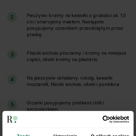
Pieczywo kroimy na kawałki o grubości ok. 1,5
2
cm i smarujemy masłem. Następnie
posypujemy czosnkiem przeciśniętym przez
praskę.
Fileciki anchois płuczemy i kroimy na mniejsze
3
części, oliwki kroimy na plasterki.
Na pieczywie układamy: rukolę, kawałki
4
mozzarelli, fileciki anchois, oliwki i pomidora.
Grzanki posypujemy płatkami chilli i
5
szczypiorkiem.
Przygotowane grzanki zapiekamy ok. 7 minut.
6