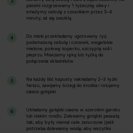
3
patelni rozgrzewamy 1 łyżeczkę oliwy i
smażymy cebulę z czosnkiem przez 3–4
minuty, aż się zeszklą.
Do miski przekładamy ugotowany ryż,
4
podsmażoną cebulę i czosnek, wegańskie
mielone, połowę koperku, szczyptę soli i
pieprzu. Mieszamy ręką lub łyżką do
połączenia składników.
Na każdy liść kapusty nakładamy 2–3 łyżki
5
farszu, zawijamy brzegi do środka i rolujemy
ciasno gołąbki.
Układamy gołąbki ciasno w szerokim garnku
6
lub niskim rondlu. Zalewamy gołąbki passatą
tak, aby były niemal całe zanurzone (jeśli
potrzeba dolewamy wodę, aby wszytko