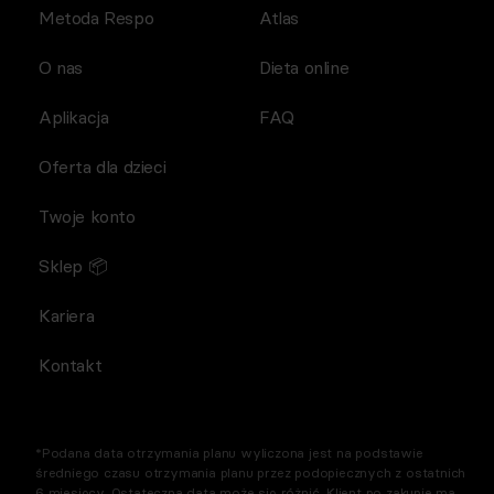
Metoda Respo
Atlas
O nas
Dieta online
Aplikacja
FAQ
Oferta dla dzieci
Twoje konto
Sklep 📦
Kariera
Kontakt
*Podana data otrzymania planu wyliczona jest na podstawie
średniego czasu otrzymania planu przez podopiecznych z ostatnich
6 miesięcy. Ostateczna data może się różnić. Klient po zakupie ma