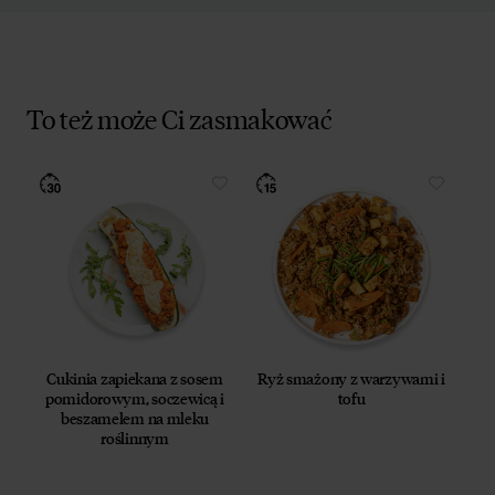
To też może Ci zasmakować
Cukinia zapiekana z sosem
Ryż smażony z warzywami i
pomidorowym, soczewicą i
tofu
beszamelem na mleku
roślinnym