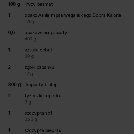
Lista składników przepisu z ilościami i wagami
100 g
ryżu basmati
Ilość
Składnik
1
opakowanie
mięsa wegańskiego Dobra Kaloria
175
g
0,6
opakowania
passaty
400
g
1
sztuka
cebuli
80
g
2
ząbki
czosnku
12
g
300 g
kapusty białej
2
łyżeczki
koperku
8
g
1
szczypta
soli
0,25
g
1
szczypta
pieprzu