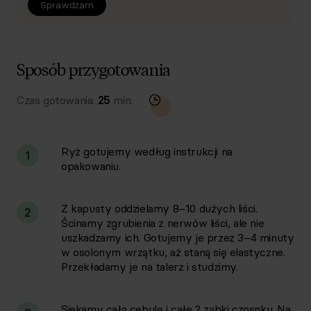
Sprawdzam
Sposób przygotowania
Czas gotowania:
25
min.
Ryż gotujemy według instrukcji na
1
opakowaniu.
Z kapusty oddzielamy 8–10 dużych liści.
2
Ścinamy zgrubienia z nerwów liści, ale nie
uszkadzamy ich. Gotujemy je przez 3–4 minuty
w osolonym wrzątku, aż staną się elastyczne.
Przekładamy je na talerz i studzimy.
Siekamy całą cebulę i całe 2 ząbki czosnku. Na