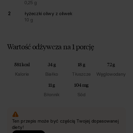
0,25
g
2
łyżeczki
oliwy z oliwek
10
g
Wartość odżywcza na 1 porcję
581 kcal
34 g
18 g
72 g
Kalorie
Białko
Tłuszcze
Węglowodany
11 g
104 mg
Błonnik
Sód
Ten przepis może być częścią Twojej dopasowanej
diety!