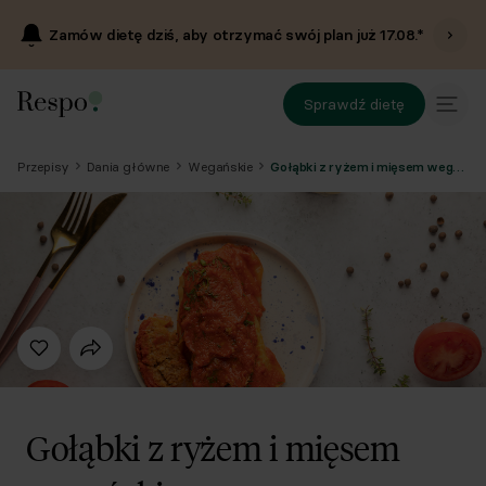
Zamów dietę dziś, aby otrzymać swój plan już
17.08
.*
Sprawdź dietę
Przepisy
Dania główne
Wegańskie
Gołąbki z ryżem i mięsem wegańskim
Gołąbki z ryżem i mięsem