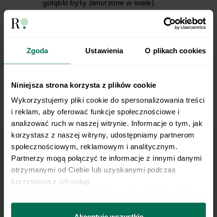
gołąbki były zanurzone w sosie).
Przykrywamy i dusimy na małym ogniu przez
7
25–30 minut. Nie mieszamy, tylko ewentualnie
Zgoda
Ustawienia
O plikach cookies
potrząsamy garnkiem.
Podajemy gołąbki z sosem z garnka, posypane
8
Niniejsza strona korzysta z plików cookie
resztą koperku.
Wykorzystujemy pliki cookie do spersonalizowania treści 
i reklam, aby oferować funkcje społecznościowe i 
analizować ruch w naszej witrynie. Informacje o tym, jak 
korzystasz z naszej witryny, udostępniamy partnerom 
społecznościowym, reklamowym i analitycznym. 
Partnerzy mogą połączyć te informacje z innymi danymi 
Wyślij przepis na e-mail
otrzymanymi od Ciebie lub uzyskanymi podczas 
korzystania z ich usług.
Nasze najlepsze przepisy, prosto na Twoja
Dowiedz się więcej na temat tego, kim jesteśmy, jak 
skrzynkę e-mail.
można się z nami skontaktować i w jaki sposób 
przetwarzamy dane osobowe w ramach 
Polityki 
Akceptuję wszystkie