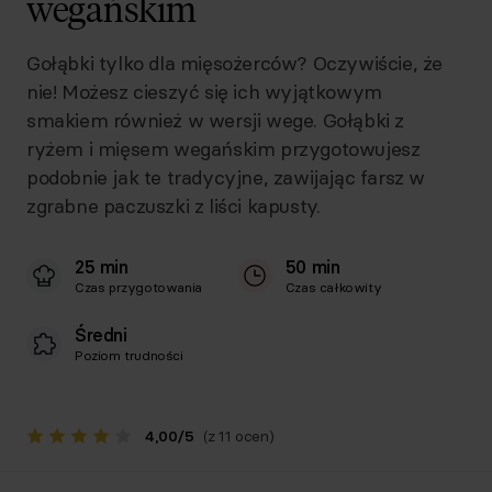
wegańskim
Gołąbki tylko dla mięsożerców? Oczywiście, że
nie! Możesz cieszyć się ich wyjątkowym
smakiem również w wersji wege. Gołąbki z
ryżem i mięsem wegańskim przygotowujesz
podobnie jak te tradycyjne, zawijając farsz w
zgrabne paczuszki z liści kapusty.
25 min
50 min
Czas przygotowania
Czas całkowity
Średni
Poziom trudności
4,00
/
5
(z 11 ocen)