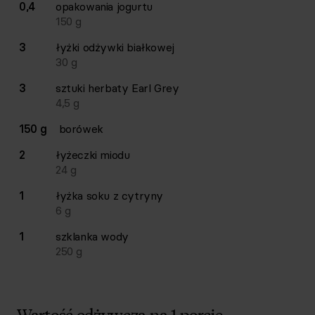
0,4
opakowania
jogurtu
150
g
3
łyżki
odżywki białkowej
30
g
3
sztuki
herbaty Earl Grey
4,5
g
150 g
borówek
2
łyżeczki
miodu
24
g
1
łyżka
soku z cytryny
6
g
1
szklanka
wody
250
g
Wartość odżywcza na 1 porcję