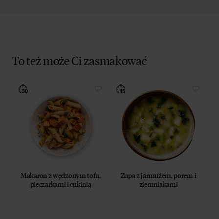
To też może Ci zasmakować
Makaron z wędzonym tofu,
Zupa z jarmużem, porem i
pieczarkami i cukinią
ziemniakami