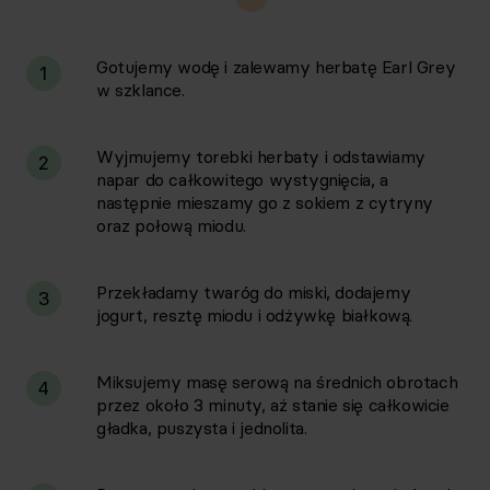
Gotujemy wodę i zalewamy herbatę Earl Grey
1
w szklance.
Wyjmujemy torebki herbaty i odstawiamy
2
napar do całkowitego wystygnięcia, a
następnie mieszamy go z sokiem z cytryny
oraz połową miodu.
Przekładamy twaróg do miski, dodajemy
3
jogurt, resztę miodu i odżywkę białkową.
Miksujemy masę serową na średnich obrotach
4
przez około 3 minuty, aż stanie się całkowicie
gładka, puszysta i jednolita.