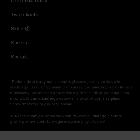
Oferta dla dzieci
Twoje konto
Sklep 📦
Kariera
Kontakt
*Podana data otrzymania planu wyliczona jest na podstawie
średniego czasu otrzymania planu przez podopiecznych z ostatnich
6 miesięcy. Ostateczna data może się różnić. Klient po zakupie ma
możliwość samodzielnego ustawienia daty otrzymania planu.
Sprawdź szczegóły w regulaminie.
W Respo dbamy o niemarnowanie żywności, dlatego niektóre
grafiki potraw zostały wygenerowane przy użyciu AI.