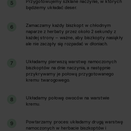
Przygotowujemy szklane naczynie, w których
5
będziemy układać deser.
Zamaczamy każdy biszkopt w chłodnym
6
naparze z herbaty przez około 2 sekundy z
każdej strony – ważne, aby biszkopty nasiąkły
ale nie zaczęły się rozpadać w dłoniach.
Układamy pierwszą warstwę namoczonych
7
biszkoptów na dnie naczynia, a następnie
przykrywamy je połową przygotowanego
kremu twarogowego.
Układamy połowę owoców na warstwie
8
kremu.
Powtarzamy proces: układamy drugą warstwę
9
namoczonych w herbacie biszkoptów i