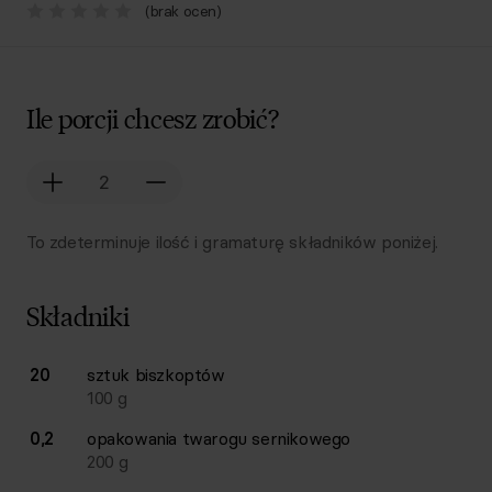
(brak ocen)
Ile porcji chcesz zrobić?
To zdeterminuje ilość i gramaturę składników poniżej.
Składniki
Lista składników przepisu z ilościami i wagami
20
sztuk
biszkoptów
Ilość
Składnik
100
g
0,2
opakowania
twarogu sernikowego
200
g