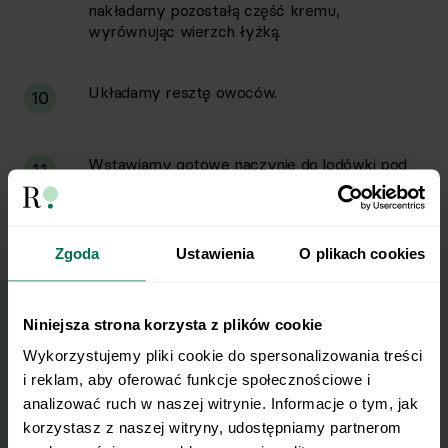
nakładamy pozostałą część kremu,
wyrównując wierzch łyżką.
Układamy resztę owoców.
10
Wstawiamy gotowe naczynie do lodówki pod
11
przykryciem na minimum 2 godziny, aby
biszkopty zmiękły.
Zgoda
Ustawienia
O plikach cookies
Niniejsza strona korzysta z plików cookie
Wyślij przepis na e-mail
Wykorzystujemy pliki cookie do spersonalizowania treści 
i reklam, aby oferować funkcje społecznościowe i 
analizować ruch w naszej witrynie. Informacje o tym, jak 
Nasze najlepsze przepisy, prosto na Twoja
korzystasz z naszej witryny, udostępniamy partnerom 
skrzynkę e-mail.