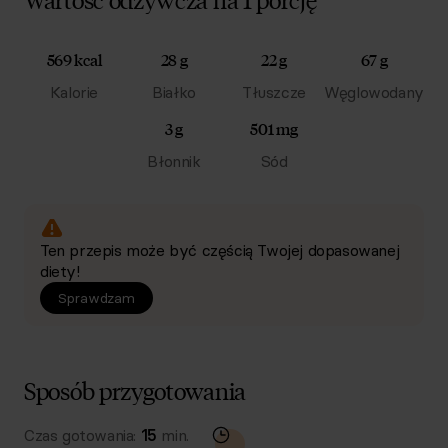
569 kcal
28 g
22 g
67 g
Kalorie
Białko
Tłuszcze
Węglowodany
3 g
501 mg
Błonnik
Sód
Ten przepis może być częścią Twojej dopasowanej
diety!
Sprawdzam
Sposób przygotowania
Czas gotowania:
15
min.