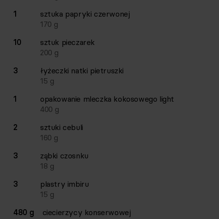
1
sztuka
papryki czerwonej
170
g
10
sztuk
pieczarek
200
g
3
łyżeczki
natki pietruszki
15
g
1
opakowanie
mleczka kokosowego light
400
g
2
sztuki
cebuli
160
g
3
ząbki
czosnku
18
g
3
plastry
imbiru
15
g
480 g
ciecierzycy konserwowej