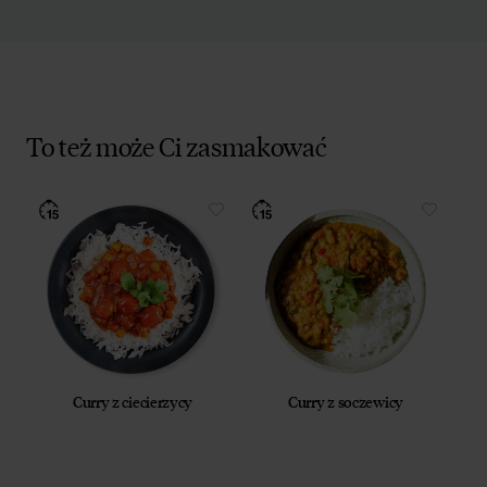
To też może Ci zasmakować
Curry z ciecierzycy
Curry z soczewicy