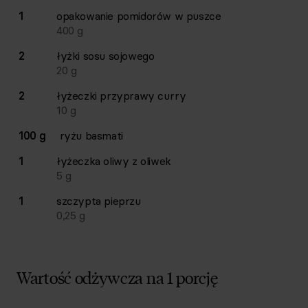
1
opakowanie
pomidorów w puszce
400
g
2
łyżki
sosu sojowego
20
g
2
łyżeczki
przyprawy curry
10
g
100 g
ryżu basmati
1
łyżeczka
oliwy z oliwek
5
g
1
szczypta
pieprzu
0,25
g
Wartość odżywcza na 1 porcję