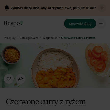
Zamów dietę dziś, aby otrzymać swój plan już
16.08
.*
Sprawdź dietę
Przepisy
Dania główne
Wegańskie
Czerwone curry z ryżem
Czerwone curry z ryżem