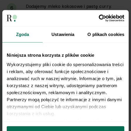
Dodajemy mleko kokosowe i pastę curry.
6
Gotujemy jeszcze 5 minut.
Ugotowane curry doprawiamy do smaku
7
Zgoda
Ustawienia
O plikach cookies
sosem sojowym, pieprzem, przyprawą curry
(jeśli trzeba) i natką pietruszki.
Niniejsza strona korzysta z plików cookie
Podajemy z ryżem. Smacznego!
8
Wykorzystujemy pliki cookie do spersonalizowania treści 
i reklam, aby oferować funkcje społecznościowe i 
analizować ruch w naszej witrynie. Informacje o tym, jak 
korzystasz z naszej witryny, udostępniamy partnerom 
społecznościowym, reklamowym i analitycznym. 
Partnerzy mogą połączyć te informacje z innymi danymi 
Wyślij przepis na e-mail
otrzymanymi od Ciebie lub uzyskanymi podczas 
korzystania z ich usług.
Dowiedz się więcej na temat tego, kim jesteśmy, jak 
Nasze najlepsze przepisy, prosto na Twoja
można się z nami skontaktować i w jaki sposób 
skrzynkę e-mail.