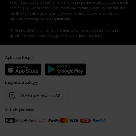
średniego czasu otrzymania planu przez podopiecznych z ostatnich
6 miesięcy. Ostateczna data może się różnić. Klient po zakupie ma
możliwość samodzielnego ustawienia daty otrzymania planu.
Sprawdź szczegóły w regulaminie.
W Respo dbamy o niemarnowanie żywności, dlatego niektóre
grafiki potraw zostały wygenerowane przy użyciu AI.
Aplikacja Respo
Bezpieczne zakupy
Dzięki szyfrowaniu SSL
Metody płatności