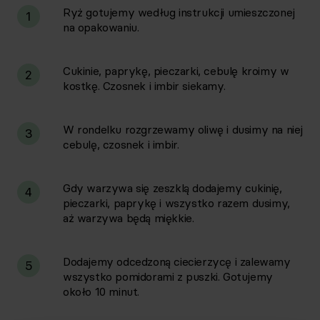
Ryż gotujemy według instrukcji umieszczonej
1
na opakowaniu.
Cukinie, paprykę, pieczarki, cebulę kroimy w
2
kostkę. Czosnek i imbir siekamy.
W rondelku rozgrzewamy oliwę i dusimy na niej
3
cebulę, czosnek i imbir.
Gdy warzywa się zeszklą dodajemy cukinię,
4
pieczarki, paprykę i wszystko razem dusimy,
aż warzywa będą miękkie.
Dodajemy odcedzoną ciecierzycę i zalewamy
5
wszystko pomidorami z puszki. Gotujemy
około 10 minut.