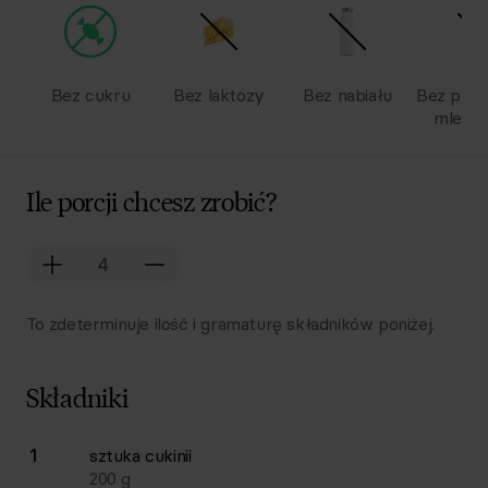
Bez cukru
Bez laktozy
Bez nabiału
Bez pro
mlecz
Ile porcji chcesz zrobić?
To zdeterminuje ilość i gramaturę składników poniżej.
Składniki
Lista składników przepisu z ilościami i wagami
1
sztuka
cukinii
Ilość
Składnik
200
g