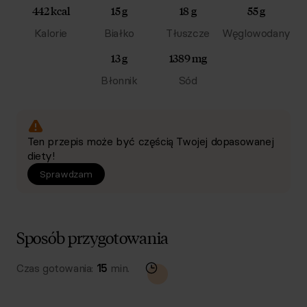
442 kcal
15 g
18 g
55 g
Kalorie
Białko
Tłuszcze
Węglowodany
13 g
1389 mg
Błonnik
Sód
Ten przepis może być częścią Twojej dopasowanej
diety!
Sprawdzam
Sposób przygotowania
Czas gotowania:
15
min.