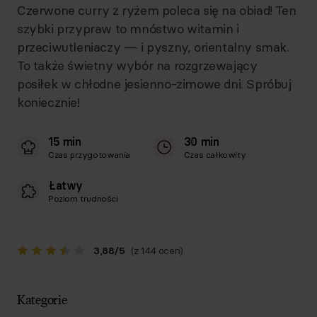
Czerwone curry z ryżem poleca się na obiad! Ten
szybki przypraw to mnóstwo witamin i
przeciwutleniaczy — i pyszny, orientalny smak.
To także świetny wybór na rozgrzewający
posiłek w chłodne jesienno-zimowe dni. Spróbuj
koniecznie!
15 min
30 min
Czas przygotowania
Czas całkowity
Łatwy
Poziom trudności
3,88
/
5
(z 144 ocen)
Kategorie