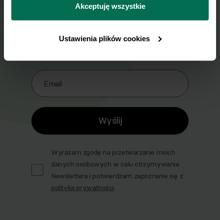
przetwarzamy dane osobowe w ramach 
Polityki 
Akceptuję wszystkie
prywatności.
Zapisz się do naszego Newslettera
Ustawienia plików cookies
Imię
Email
Wyślij
Wyrażam zgodę na przetwarzanie moich
danych osobowych w celu otrzymywania
Newslettera i potwierdzam zapoznanie się z
polityką prywatności
.