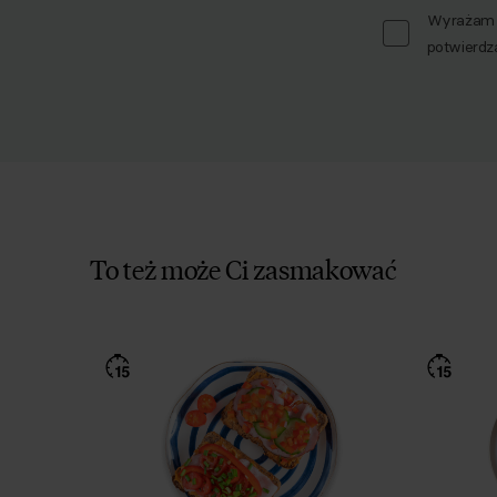
Wyrażam z
potwierdz
To też może Ci zasmakować