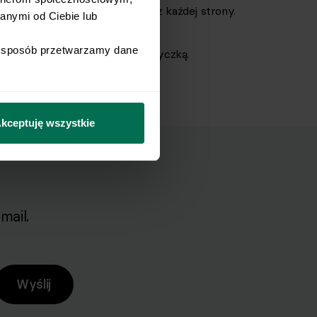
bez przykrycia przez 2 minuty z każdej strony.
nymi od Ciebie lub 
i sposób przetwarzamy dane 
y posiekanym koperkiem i papryczką.
kceptuję wszystkie
mail.
Wyślij