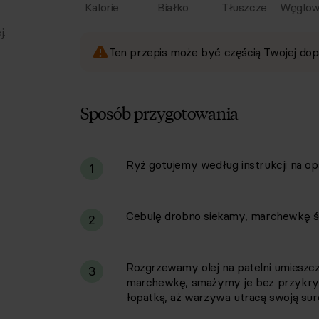
Kalorie
Białko
Tłuszcze
Węglow
j.
Ten przepis może być częścią Twojej dop
Sposób przygotowania
Ryż gotujemy według instrukcji na op
i
1
Cebulę drobno siekamy, marchewkę ś
2
Rozgrzewamy olej na patelni umieszcz
3
marchewkę, smażymy je bez przykryci
łopatką, aż warzywa utracą swoją suro