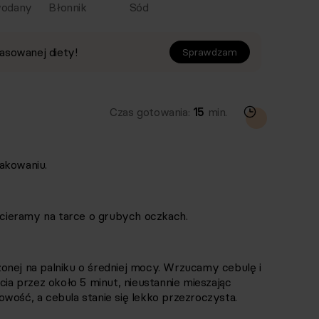
odany
Błonnik
Sód
asowanej diety!
Sprawdzam
Czas gotowania:
15
min.
akowaniu.
cieramy na tarce o grubych oczkach.
onej na palniku o średniej mocy. Wrzucamy cebulę i
a przez około 5 minut, nieustannie mieszając
wość, a cebula stanie się lekko przezroczysta.