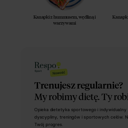
Kanapki z hummusem, wędliną i
Kanapki
warzywami
Trenujesz regularnie?
My robimy dietę.
Ty rob
Opieka dietetyka sportowego i indywidualn
dyscypliny, treningów i sportowych celów. Ni
Twój progres.