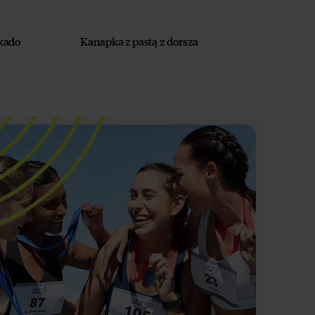
okado
Kanapka z pastą z dorsza