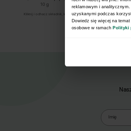
10
g
reklamowym i analitycznym. 
uzyskanymi podczas korzysta
Kliknij i odhacz składnik, który już masz.
Dowiedz się więcej na temat
osobowe w ramach 
Polityki
Nasz
Zapisz się d
Imię