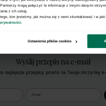
Opiekamy ją na średniej mocy palnika 
Partnerzy mogą połączyć te informacje z innymi danymi otrzyma
nia z ich usług.
 tego, kim jesteśmy, jak można się z nami skontaktować i w jak
Grzanki podajemy z pastą. Posypujem
9
 prywatności.
Ustawienia plików cookies
A
Wyślij przepis na e-mail
e najlepsze przepisy, prosto na Twoja skrzynkę e-
o naszego Newslettera
Email