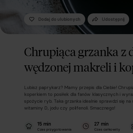
Dodaj do ulubionych
Udostępnij
Chrupiąca grzanka 
wędzonej makreli i k
Lubisz paprykarz? Mamy przepis dla Ciebie! Chrup
koperkiem to posiłek dla fanów klasycznych i wyr
spożycie ryb. Taka grzanka idealnie sprawdzi się na
witaminy D, jodu czy polifenoli. Smacznego!
15 min
27 min
Czas przygotowania
Czas całkowity