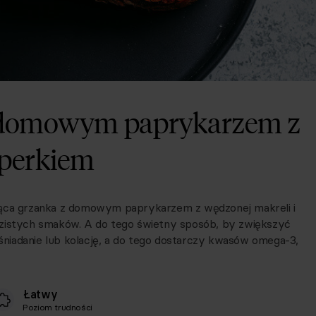
z domowym paprykarzem z
operkiem
iąca grzanka z domowym paprykarzem z wędzonej makreli i
azistych smaków. A do tego świetny sposób, by zwiększyć
 śniadanie lub kolację, a do tego dostarczy kwasów omega-3,
Łatwy
Poziom trudności