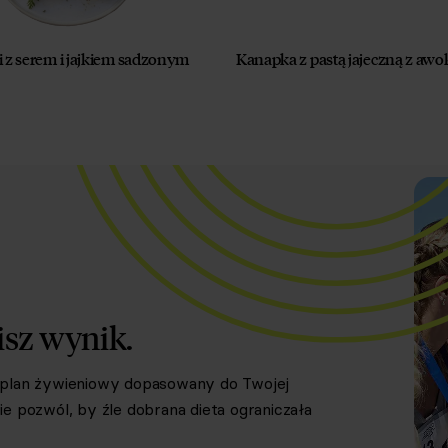
 z serem i jajkiem sadzonym
Kanapka z pastą jajeczną z aw
isz wynik.
y plan żywieniowy dopasowany do Twojej
e pozwól, by źle dobrana dieta ograniczała