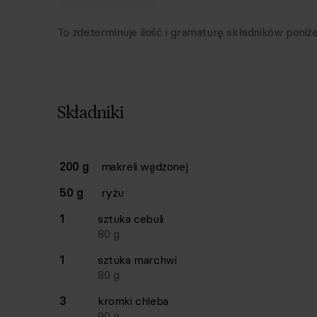
To zdeterminuje ilość i gramaturę składników poniże
Składniki
Lista składników przepisu z ilościami i wagam
200 g
makreli wędzonej
Ilość
Składnik
50 g
ryżu
1
sztuka
cebuli
80
g
1
sztuka
marchwi
80
g
3
kromki
chleba
90
g