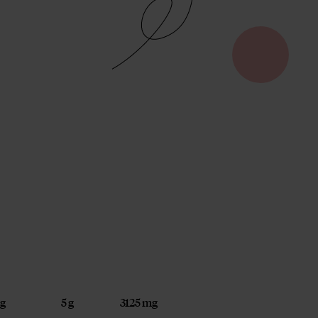
 g
5 g
3125 mg