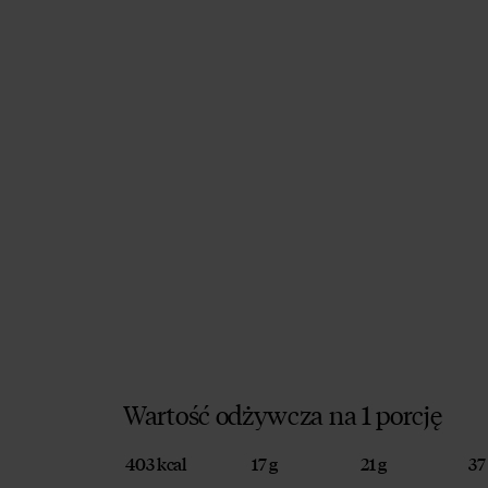
Wartość odżywcza na 1 porcję
403 kcal
17 g
21 g
37