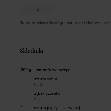
To zdeterminuje ilość i gramaturę składników poniże
Składniki
Lista składników przepisu z ilościami i wagam
200 g
rostbefu wołowego
Ilość
Składnik
1
sztuka
cebuli
80
g
1
ząbek
czosnku
6
g
1
sztuka
papryki czerwonej