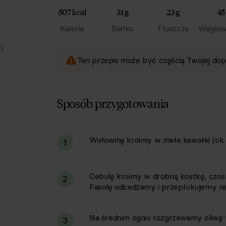
507 kcal
31 g
23 g
45
Kalorie
Białko
Tłuszcze
Węglow
j.
Ten przepis może być częścią Twojej dop
Sposób przygotowania
Wołowinę kroimy w małe kawałki (ok. 
i
1
Cebulę kroimy w drobną kostkę, czos
2
Fasolę odcedzamy i przepłukujemy na 
Na średnim ogniu rozgrzewamy oliwę w
3