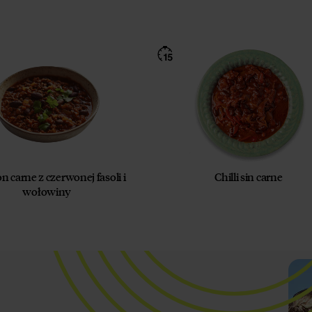
on carne z czerwonej fasoli i
Chilli sin carne
wołowiny