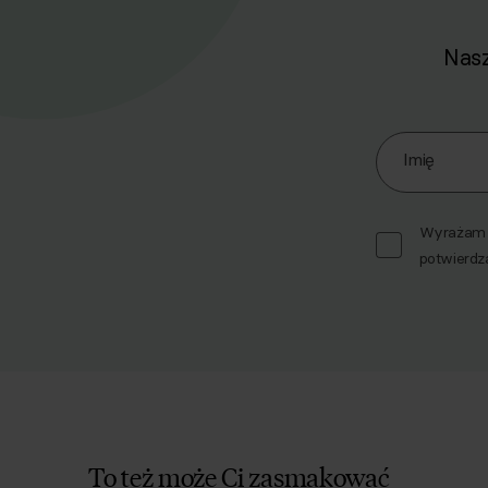
Nasz
Zapisz się d
Imię
Wyrażam z
potwierdz
To też może Ci zasmakować