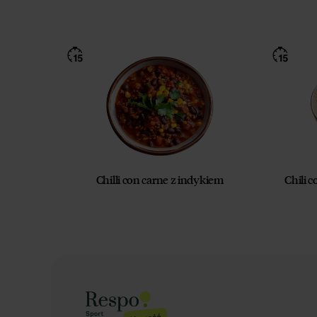
Chilli con carne z indykiem
Chili c