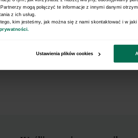
zmięknie; w razie potrzeby dolewamy o
Partnerzy mogą połączyć te informacje z innymi danymi otrzyma
nia z ich usług.
Gdy mięso jest miękkie, dodajemy fas
 tego, kim jesteśmy, jak można się z nami skontaktować i w jak
10
jeszcze około 5 minut bez przykrycia, 
 prywatności.
Doprawiamy do smaku solą, pieprzem 
Przekładamy na talerze, posypujemy 
Ustawienia plików cookies
A
11