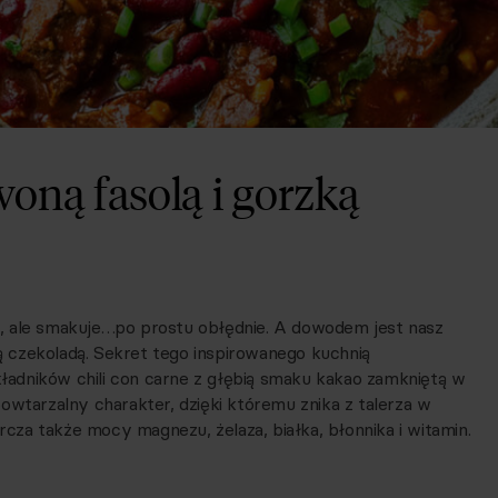
woną fasolą i gorzką
, ale smakuje…po prostu obłędnie. A dowodem jest nasz
ką czekoladą. Sekret tego inspirowanego kuchnią
adników chili con carne z głębią smaku kakao zamkniętą w
epowtarzalny charakter, dzięki któremu znika z talerza w
rcza także mocy magnezu, żelaza, białka, błonnika i witamin.