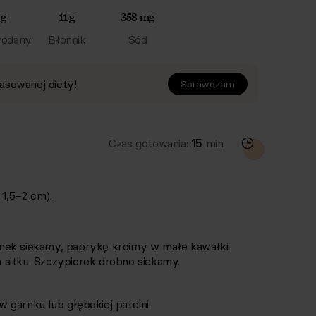
 g
11 g
358 mg
odany
Błonnik
Sód
asowanej diety!
Sprawdzam
Czas gotowania:
15
min.
1,5–2 cm).
nek siekamy, paprykę kroimy w małe kawałki.
sitku. Szczypiorek drobno siekamy.
 garnku lub głębokiej patelni.