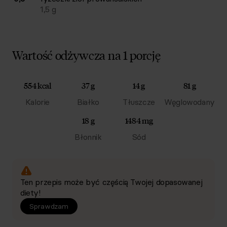
1,5
g
Wartość odżywcza na 1 porcję
554 kcal
37 g
14 g
81 g
Kalorie
Białko
Tłuszcze
Węglowodany
18 g
1484 mg
Błonnik
Sód
Ten przepis może być częścią Twojej dopasowanej
diety!
Sprawdzam