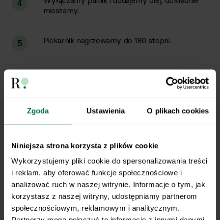
Wyłączamy palnik i dodajemy olej, dokładnie
4
mieszamy.
Piekarnik nagrzewamy do 180 stopni.
5
Rybę rozdrabniamy widelcem i doprawiamy do
6
smaku. Formujemy pulpeciki.
Zgoda
Ustawienia
O plikach cookies
Jajka rozkłócamy. Obtaczamy pulpeciki w
7
jajku, następnie w bułce.
Niniejsza strona korzysta z plików cookie
Pulpeciki układamy na blaszcze wyłożonej
8
Wykorzystujemy pliki cookie do spersonalizowania treści 
papierem do pieczenia i pieczemy przez ok 20-
i reklam, aby oferować funkcje społecznościowe i 
25 minut.
analizować ruch w naszej witrynie. Informacje o tym, jak 
korzystasz z naszej witryny, udostępniamy partnerom 
Zupę podajemy z pulpecikami.
społecznościowym, reklamowym i analitycznym. 
9
Partnerzy mogą połączyć te informacje z innymi danymi 