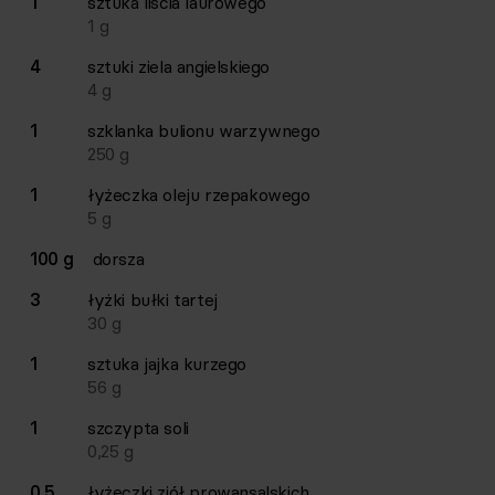
1
sztuka
liścia laurowego
1
g
4
sztuki
ziela angielskiego
4
g
1
szklanka
bulionu warzywnego
250
g
1
łyżeczka
oleju rzepakowego
5
g
100 g
dorsza
3
łyżki
bułki tartej
30
g
1
sztuka
jajka kurzego
56
g
1
szczypta
soli
0,25
g
0,5
łyżeczki
ziół prowansalskich