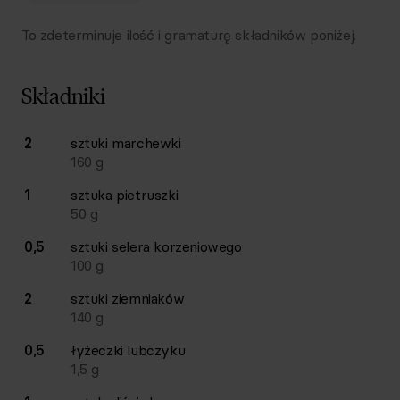
To zdeterminuje ilość i gramaturę składników poniżej.
Składniki
Lista składników przepisu z ilościami i wagami
2
sztuki
marchewki
Ilość
Składnik
160
g
1
sztuka
pietruszki
50
g
0,5
sztuki
selera korzeniowego
100
g
2
sztuki
ziemniaków
140
g
0,5
łyżeczki
lubczyku
1,5
g