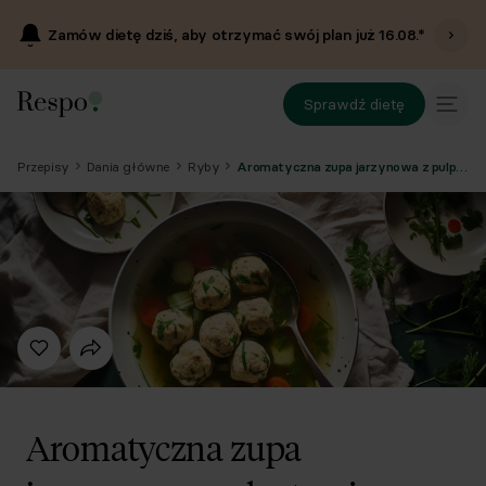
Zamów dietę dziś, aby otrzymać swój plan już
16.08
.*
Sprawdź dietę
Przepisy
Dania główne
Ryby
Aromatyczna zupa jarzynowa z pulpetami rybnymi
Aromatyczna zupa