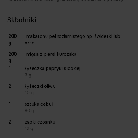
Składniki
Lista składników przepisu z ilościami i wagami
200
makaronu pełnoziarnistego np. świderki lub
Ilość
Składnik
g
orzo
200
mięsa z piersi kurczaka
g
1
łyżeczka
papryki słodkiej
3
g
2
łyżeczki
oliwy
10
g
1
sztuka
cebuli
80
g
2
ząbki
czosnku
12
g