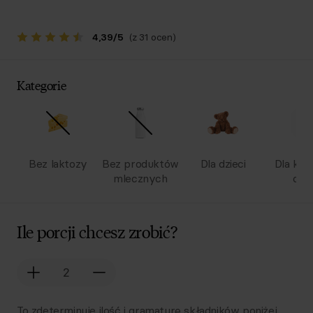
4,39
/
5
(z 31 ocen)
Kategorie
Bez laktozy
Bez produktów
Dla dzieci
Dla kob
mlecznych
ciąż
Ile porcji chcesz zrobić?
To zdeterminuje ilość i gramaturę składników poniżej.