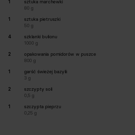
1
sztuka
marchewki
80
g
1
sztuka
pietruszki
50
g
4
szklanki
bulionu
1000
g
2
opakowania
pomidorów w puszce
800
g
1
garść
świeżej bazylii
3
g
2
szczypty
soli
0,5
g
1
szczypta
pieprzu
0,25
g