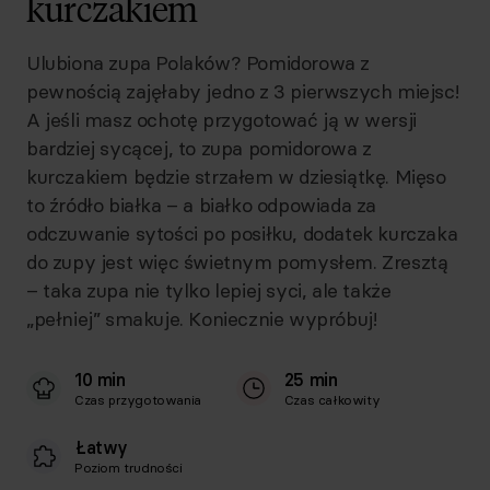
kurczakiem
Ulubiona zupa Polaków? Pomidorowa z
pewnością zajęłaby jedno z 3 pierwszych miejsc!
A jeśli masz ochotę przygotować ją w wersji
bardziej sycącej, to zupa pomidorowa z
kurczakiem będzie strzałem w dziesiątkę. Mięso
to źródło białka – a białko odpowiada za
odczuwanie sytości po posiłku, dodatek kurczaka
do zupy jest więc świetnym pomysłem. Zresztą
– taka zupa nie tylko lepiej syci, ale także
„pełniej” smakuje. Koniecznie wypróbuj!
10 min
25 min
Czas przygotowania
Czas całkowity
Łatwy
Poziom trudności