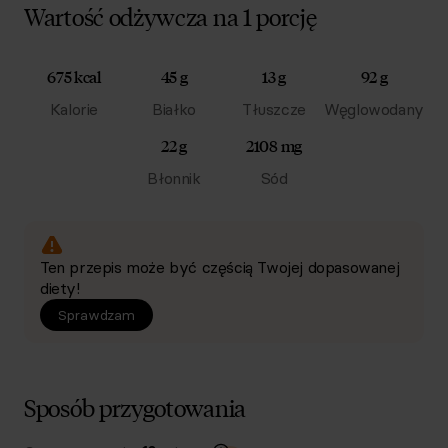
Wartość odżywcza na 1 porcję
675 kcal
45 g
13 g
92 g
Kalorie
Białko
Tłuszcze
Węglowodany
22 g
2108 mg
Błonnik
Sód
Ten przepis może być częścią Twojej dopasowanej
diety!
Sprawdzam
Sposób przygotowania