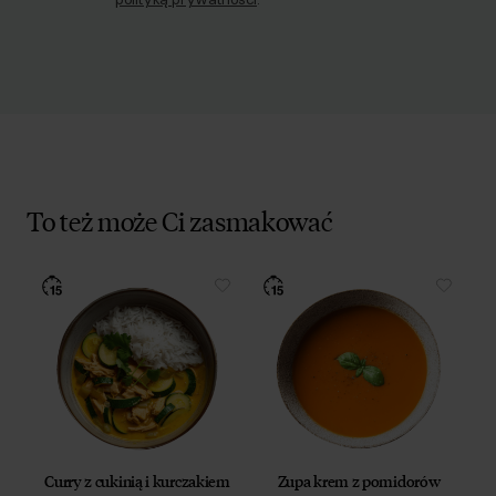
To też może Ci zasmakować
Curry z cukinią i kurczakiem
Zupa krem z pomidorów