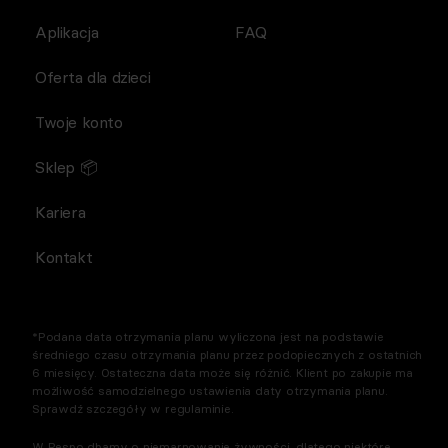
Aplikacja
FAQ
Oferta dla dzieci
Twoje konto
Sklep 📦
Kariera
Kontakt
*Podana data otrzymania planu wyliczona jest na podstawie
średniego czasu otrzymania planu przez podopiecznych z ostatnich
6 miesięcy. Ostateczna data może się różnić. Klient po zakupie ma
możliwość samodzielnego ustawienia daty otrzymania planu.
Sprawdź szczegóły w regulaminie.
W Respo dbamy o niemarnowanie żywności, dlatego niektóre