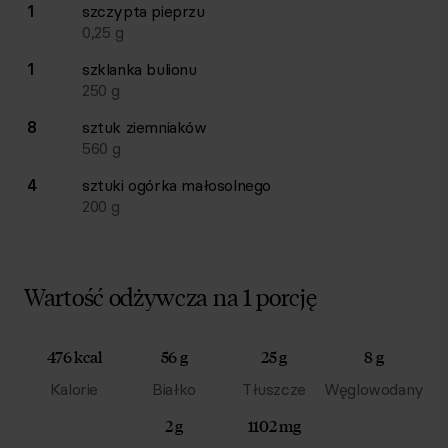
1
szczypta
pieprzu
0,25
g
1
szklanka
bulionu
250
g
8
sztuk
ziemniaków
560
g
4
sztuki
ogórka małosolnego
200
g
Wartość odżywcza na 1 porcję
476 kcal
56 g
25 g
8 g
Kalorie
Białko
Tłuszcze
Węglowodany
2 g
1102 mg