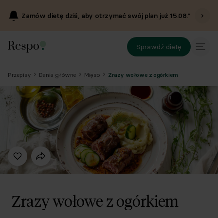
Zamów dietę dziś, aby otrzymać swój plan już
15.08
.*
Sprawdź dietę
Przepisy
Dania główne
Mięso
Zrazy wołowe z ogórkiem
Zrazy wołowe z ogórkiem