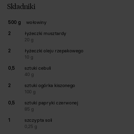
Składniki
Lista składników przepisu z ilościami i wagami
500 g
wołowiny
Ilość
Składnik
2
łyżeczki
musztardy
20
g
2
łyżeczki
oleju rzepakowego
10
g
0,5
sztuki
cebuli
40
g
2
sztuki
ogórka kiszonego
100
g
0,5
sztuki
papryki czerwonej
85
g
1
szczypta
soli
0,25
g