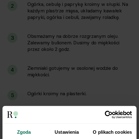
Ogórka, cebulę i paprykę kroimy w słupki. Na
2
każdym plastrze mięsa, układamy kawałek
papryki, ogórka i cebuli, zawijamy roladkę.
Obsmażamy na dobrze rozgrzanym oleju.
3
Zalewamy bulionem. Dusimy do miękkości
przez około 2 godz.
Ziemniaki gotujemy w osolonej wodzie do
4
miękkości.
Ogórki kroimy na plasterki.
5
Na talerzu układamy mięso, ziemniaki i ogórki.
6
Zgoda
Ustawienia
O plikach cookies