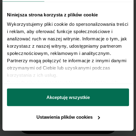
Niniejsza strona korzysta z plików cookie
Wykorzystujemy pliki cookie do spersonalizowania treści 
Wyślij przepis na e-mail
i reklam, aby oferować funkcje społecznościowe i 
analizować ruch w naszej witrynie. Informacje o tym, jak 
Nasze najlepsze przepisy, prosto na Twoja
korzystasz z naszej witryny, udostępniamy partnerom 
skrzynkę e-mail.
społecznościowym, reklamowym i analitycznym. 
Partnerzy mogą połączyć te informacje z innymi danymi 
otrzymanymi od Ciebie lub uzyskanymi podczas 
Zapisz się do naszego Newslettera
korzystania z ich usług.
Imię
Dowiedz się więcej na temat tego, kim jesteśmy, jak 
można się z nami skontaktować i w jaki sposób 
przetwarzamy dane osobowe w ramach 
Polityki 
Akceptuję wszystkie
Email
prywatności.
Ustawienia plików cookies
Wyślij