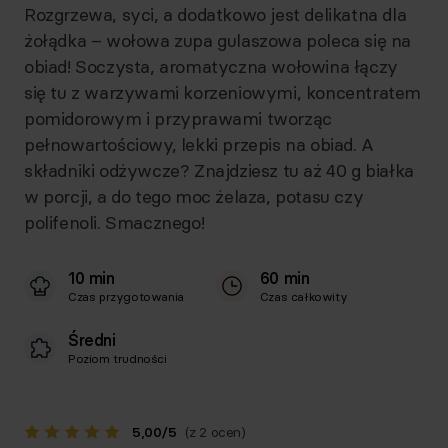
Rozgrzewa, syci, a dodatkowo jest delikatna dla
żołądka – wołowa zupa gulaszowa poleca się na
obiad! Soczysta, aromatyczna wołowina łączy
się tu z warzywami korzeniowymi, koncentratem
pomidorowym i przyprawami tworząc
pełnowartościowy, lekki przepis na obiad. A
składniki odżywcze? Znajdziesz tu aż 40 g białka
w porcji, a do tego moc żelaza, potasu czy
polifenoli. Smacznego!
10 min
60 min
Czas przygotowania
Czas całkowity
Średni
Poziom trudności
5,00
/
5
(z 2 ocen)