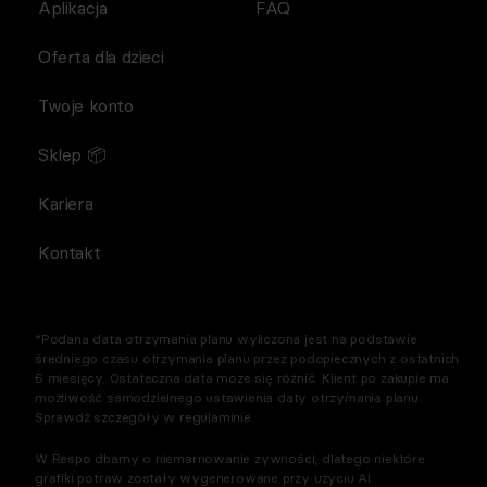
Aplikacja
FAQ
Oferta dla dzieci
Twoje konto
Sklep 📦
Kariera
Kontakt
*Podana data otrzymania planu wyliczona jest na podstawie
średniego czasu otrzymania planu przez podopiecznych z ostatnich
6 miesięcy. Ostateczna data może się różnić. Klient po zakupie ma
możliwość samodzielnego ustawienia daty otrzymania planu.
Sprawdź szczegóły w regulaminie.
W Respo dbamy o niemarnowanie żywności, dlatego niektóre
grafiki potraw zostały wygenerowane przy użyciu AI.