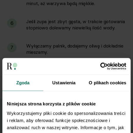
minut, aż warzywa będą miękkie.
Jeśli zupa jest zbyt gęsta, w trakcie gotowania
6
stopniowo dolewamy niewielką ilość wody.
Wyłączamy palnik, dodajemy oliwę i dokładnie
7
mieszamy.
Gotową zupę przelewamy do miseczki i
8
posypujemy posiekaną natką pietruszki.
Zgoda
Ustawienia
O plikach cookies
Niniejsza strona korzysta z plików cookie
Wykorzystujemy pliki cookie do spersonalizowania treści 
Wyślij przepis na e-mail
i reklam, aby oferować funkcje społecznościowe i 
analizować ruch w naszej witrynie. Informacje o tym, jak 