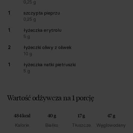
0,25
g
1
szczypta
pieprzu
0,25
g
1
łyżeczka
erytrolu
5
g
2
łyżeczki
oliwy z oliwek
10
g
1
łyżeczka
natki pietruszki
5
g
Wartość odżywcza na 1 porcję
484 kcal
40 g
17 g
47 g
Kalorie
Białko
Tłuszcze
Węglowodany