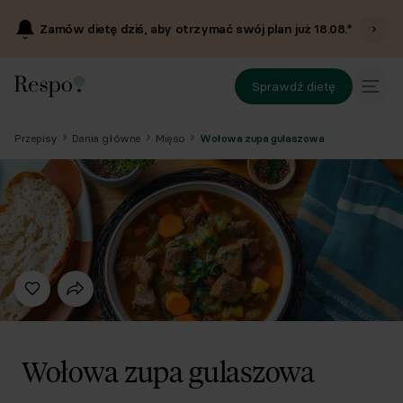
Zamów dietę dziś, aby otrzymać swój plan już
18.08
.*
Sprawdź dietę
Przepisy
Dania główne
Mięso
Wołowa zupa gulaszowa
Wołowa zupa gulaszowa