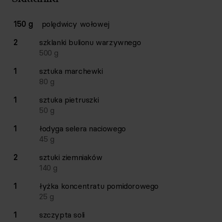
Lista składników przepisu z ilościami i wagami
150 g
polędwicy wołowej
Ilość
Składnik
2
szklanki
bulionu warzywnego
500
g
1
sztuka
marchewki
80
g
1
sztuka
pietruszki
50
g
1
łodyga
selera naciowego
45
g
2
sztuki
ziemniaków
140
g
1
łyżka
koncentratu pomidorowego
25
g
1
szczypta
soli