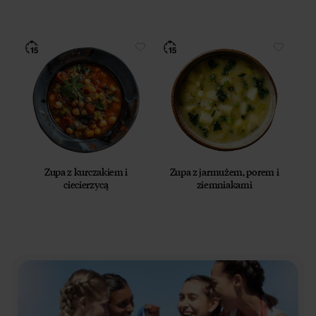
Zupa z kurczakiem i
Zupa z jarmużem, porem i
ciecierzycą
ziemniakami