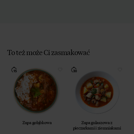
To też może Ci zasmakować
Zupa gołąbkowa
Zupa gulaszowa z
pieczarkami i ziemniakami