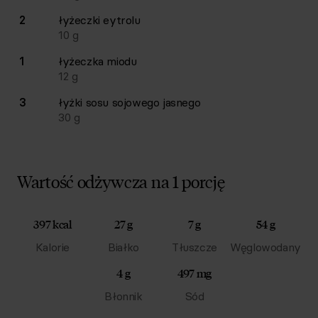
2
łyżeczki
eytrolu
10
g
1
łyżeczka
miodu
12
g
3
łyżki
sosu sojowego jasnego
30
g
Wartość odżywcza na 1 porcję
397 kcal
27 g
7 g
54 g
Kalorie
Białko
Tłuszcze
Węglowodany
4 g
497 mg
Błonnik
Sód