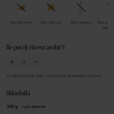
Bez glutenu
Bez laktozy
Bez nabiału
Bez pro
mlecz
Ile porcji chcesz zrobić?
To zdeterminuje ilość i gramaturę składników poniżej.
Składniki
Lista składników przepisu z ilościami i wagami
200 g
ryżu basmati
Ilość
Składnik