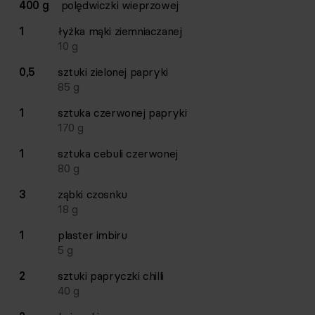
400 g
polędwiczki wieprzowej
1
łyżka
mąki ziemniaczanej
10
g
0,5
sztuki
zielonej papryki
85
g
1
sztuka
czerwonej papryki
170
g
1
sztuka
cebuli czerwonej
80
g
3
ząbki
czosnku
18
g
1
plaster
imbiru
5
g
2
sztuki
papryczki chilli
40
g