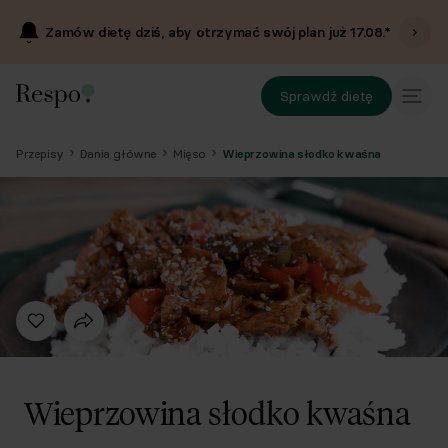
Zamów dietę dziś, aby otrzymać swój plan już
17.08
.*
Sprawdź dietę
Przepisy
Dania główne
Mięso
Wieprzowina słodko kwaśna
Wieprzowina słodko kwaśna