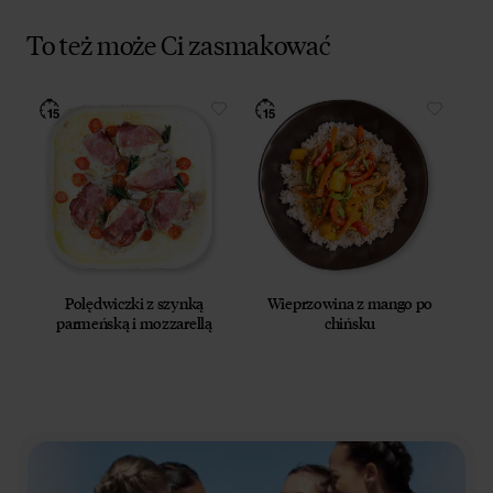
To też może Ci zasmakować
Polędwiczki z szynką
Wieprzowina z mango po
parmeńską i mozzarellą
chińsku