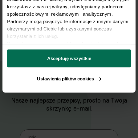
podgrzewamy przez około 3 minuty. Dodajemy
korzystasz z naszej witryny, udostępniamy partnerom 
sezam i mieszamy.
społecznościowym, reklamowym i analitycznym. 
Partnerzy mogą połączyć te informacje z innymi danymi 
otrzymanymi od Ciebie lub uzyskanymi podczas 
Polędwiczkę podajemy z ugotowanym ryżem,
7
korzystania z ich usług.
posypujemy sezamem.
Dowiedz się więcej na temat tego, kim jesteśmy, jak 
można się z nami skontaktować i w jaki sposób 
przetwarzamy dane osobowe w ramach 
Polityki 
Akceptuję wszystkie
prywatności.
Ustawienia plików cookies
Wyślij przepis na e-mail
Nasze najlepsze przepisy, prosto na Twoja
skrzynkę e-mail.
Zapisz się do naszego Newslettera
Imię