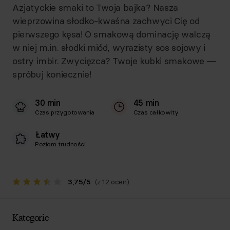
Azjatyckie smaki to Twoja bajka? Nasza
wieprzowina słodko-kwaśna zachwyci Cię od
pierwszego kęsa! O smakową dominację walczą
w niej m.in. słodki miód, wyrazisty sos sojowy i
ostry imbir. Zwycięzca? Twoje kubki smakowe —
spróbuj koniecznie!
30 min
45 min
Czas przygotowania
Czas całkowity
Łatwy
Poziom trudności
3,75
/
5
(z 12 ocen)
Kategorie