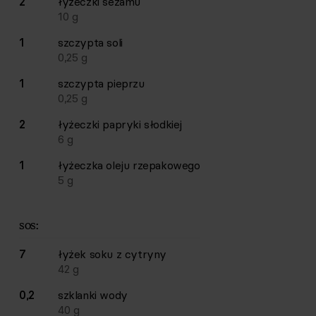
2
łyżeczki
sezamu
10
g
1
szczypta
soli
0,25
g
1
szczypta
pieprzu
0,25
g
2
łyżeczki
papryki słodkiej
6
g
1
łyżeczka
oleju rzepakowego
5
g
sos:
7
łyżek
soku z cytryny
42
g
0,2
szklanki
wody
40
g