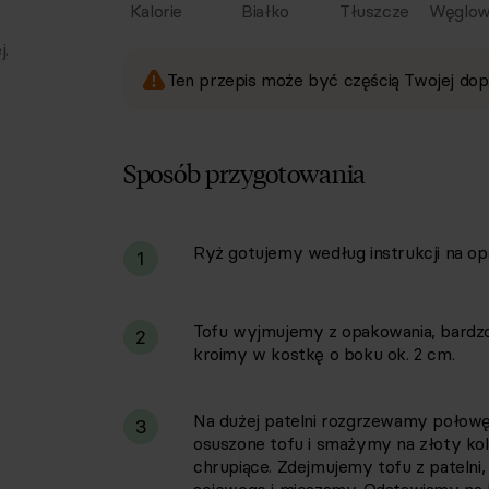
Kalorie
Białko
Tłuszcze
Węglow
j.
Ten przepis może być częścią Twojej dop
Sposób przygotowania
Ryż gotujemy według instrukcji na op
i
1
Tofu wyjmujemy z opakowania, bardzo
2
kroimy w kostkę o boku ok. 2 cm.
Na dużej patelni rozgrzewamy połowę
3
osuszone tofu i smażymy na złoty kolor
chrupiące. Zdejmujemy tofu z pateln