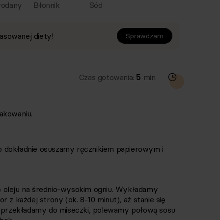
odany
Błonnik
Sód
asowanej diety!
Sprawdzam
Czas gotowania:
5
min.
akowaniu.
 dokładnie osuszamy ręcznikiem papierowym i
 oleju na średnio-wysokim ogniu. Wykładamy
 z każdej strony (ok. 8-10 minut), aż stanie się
i, przekładamy do miseczki, polewamy połową sosu