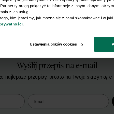
Partnerzy mogą połączyć te informacje z innymi danymi otrzyma
nia z ich usług.
 tego, kim jesteśmy, jak można się z nami skontaktować i w jak
 prywatności.
Ustawienia plików cookies
A
Wyślij przepis na e-mail
e najlepsze przepisy, prosto na Twoja skrzynkę e-
o naszego Newslettera
Email