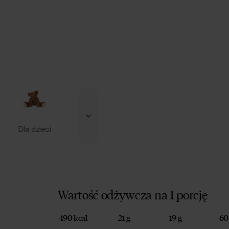
Dla dzieci
Wartość odżywcza na 1 porcję
490 kcal
21 g
19 g
60