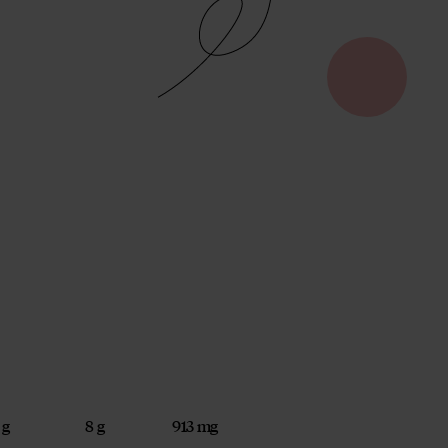
 g
8 g
913 mg