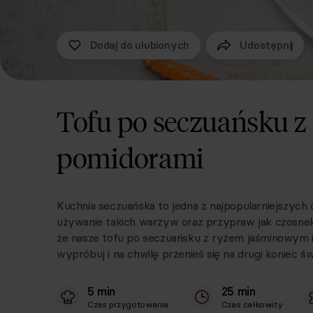
Dodaj do ulubionych
Udostępnij
Tofu po seczuańsku 
pomidorami
Kuchnia seczuańska to jedna z najpopularniejszych 
używanie takich warzyw oraz przypraw jak czosnek, c
że nasze tofu po seczuańsku z ryżem jaśminowym i
wypróbuj i na chwilę przenieś się na drugi koniec ś
5 min
25 min
Czas przygotowania
Czas całkowity