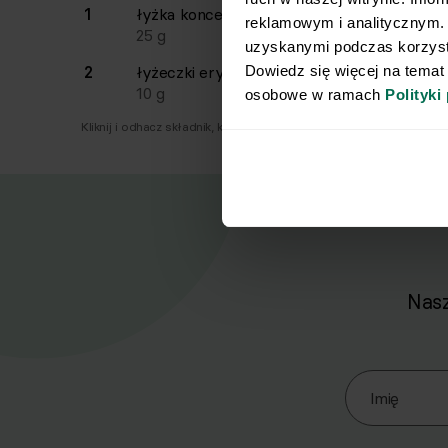
1
łyżka
koncentratu pomidorowego
reklamowym i analitycznym. 
25
g
uzyskanymi podczas korzysta
Dowiedz się więcej na temat
2
łyżeczki
erytrolu
10
g
osobowe w ramach 
Polityki
Kliknij i odhacz składnik, który już masz.
Nasz
Zapisz się d
Imię