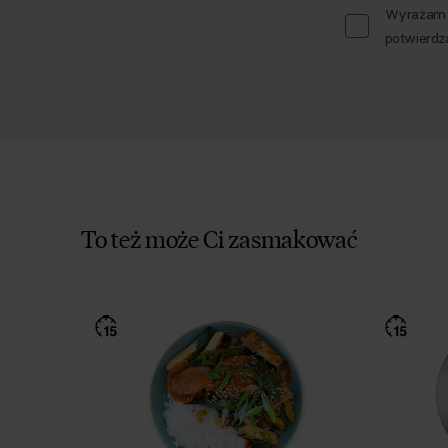
Wyrażam z
potwierdz
To też może Ci zasmakować