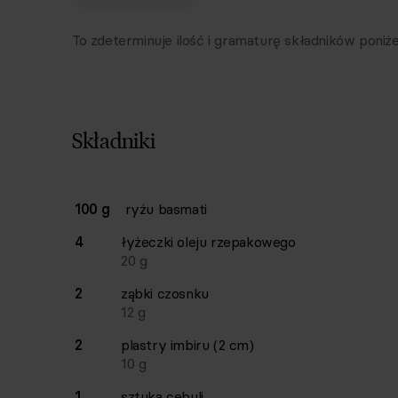
To zdeterminuje ilość i gramaturę składników poniże
Składniki
Lista składników przepisu z ilościami i wagam
100 g
ryżu basmati
Ilość
Składnik
4
łyżeczki
oleju rzepakowego
20
g
2
ząbki
czosnku
12
g
2
plastry
imbiru (2 cm)
10
g
1
sztuka
cebuli