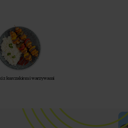
ki z kurczakiem i warzywami