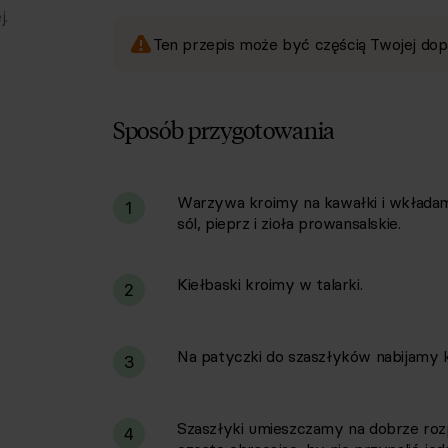
j.
Ten przepis może być częścią Twojej dop
Sposób przygotowania
Warzywa kroimy na kawałki i wkładam
i
1
sól, pieprz i zioła prowansalskie.
Kiełbaski kroimy w talarki.
2
Na patyczki do szaszłyków nabijamy ka
3
Szaszłyki umieszczamy na dobrze rozpa
4