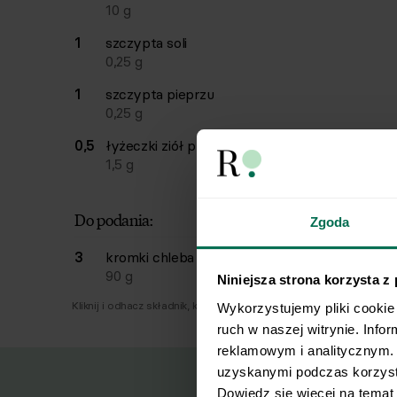
10
g
1
szczypta
soli
0,25
g
1
szczypta
pieprzu
0,25
g
0,5
łyżeczki
ziół prowansalskich
1,5
g
Do podania:
Zgoda
3
kromki
chleba żytniego razowego
90
g
Niniejsza strona korzysta z
Kliknij i odhacz składnik, który już masz.
Wykorzystujemy pliki cookie 
ruch w naszej witrynie. Info
reklamowym i analitycznym. 
uzyskanymi podczas korzysta
Dowiedz się więcej na temat