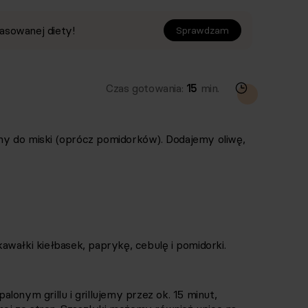
asowanej diety!
Sprawdzam
Czas gotowania:
15
min.
y do miski (oprócz pomidorków). Dodajemy oliwę,
wałki kiełbasek, paprykę, cebulę i pomidorki.
lonym grillu i grillujemy przez ok. 15 minut,