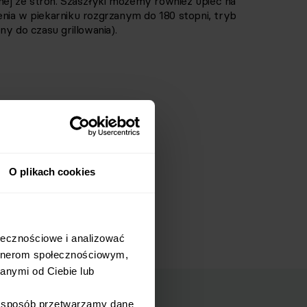
dnej ze stron. Szaszłyki możemy również upiec na
nia w piekarniku rozgrzanym do 180 stopni, tryb
y do czasu grillowania).
O plikach cookies
łecznościowe i analizować 
rtnerom społecznościowym, 
nymi od Ciebie lub 
i sposób przetwarzamy dane 