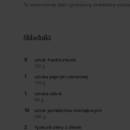
To zdeterminuje ilość i gramaturę składników poniże
Składniki
Lista składników przepisu z ilościami i wagam
5
sztuk
frankfurterek
Ilość
Składnik
210
g
1
sztuka
papryki czerwonej
170
g
1
sztuka
cebuli
80
g
10
sztuk
pomidorków koktajlowych
200
g
2
łyżeczki
oliwy z oliwek