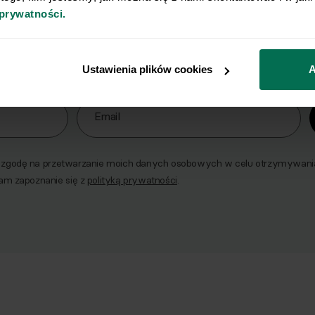
Wyślij przepis na e-mail
 prywatności.
e najlepsze przepisy, prosto na Twoja skrzynkę e-
Ustawienia plików cookies
A
o naszego Newslettera
Email
godę na przetwarzanie moich danych osobowych w celu otrzymywania 
am zapoznanie się z
polityką prywatności
.