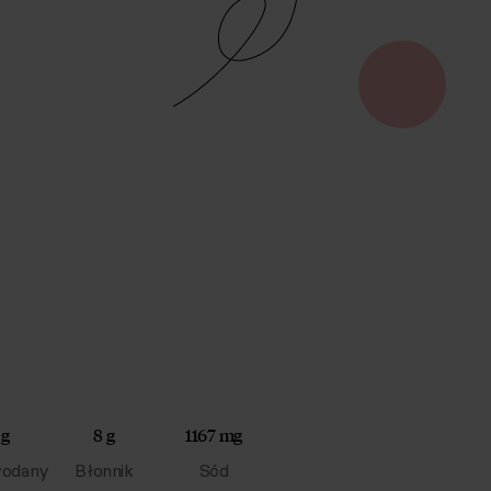
 g
8 g
1167 mg
odany
Błonnik
Sód