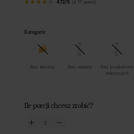
4,12
/
5
(z 17 ocen)
Kategorie
Bez laktozy
Bez nabiału
Bez produktów
mlecznych
Ile porcji chcesz zrobić?