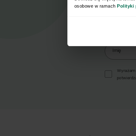
osobowe w ramach 
Polityki
Nasz
Zapisz się d
Imię
Wyrażam z
potwierdz