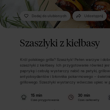
Dodaj do ulubionych
Udostępnij
Szaszłyki z kiełbasy
Król polskiego grilla? Szaszłyk! Pełen warzyw i do
szaszłyki z kiełbasy. Ich przygotowanie również jes
paprykę i cebulę wystarczy nabić na patyki, grillow
antyoksydantów i błonnika pokarmowego – świetnie s
grillowego. Szaszłyki wystarczy wówczas upiec w p
15 min
30 min
Czas przygotowania
Czas całkowity