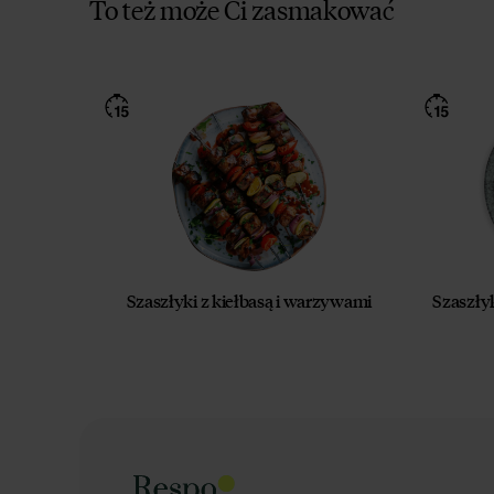
To też może Ci zasmakować
Szaszłyki z kiełbasą i warzywami
Szaszły