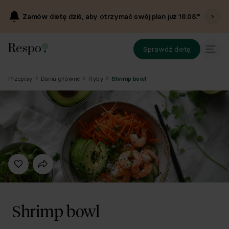
Zamów dietę dziś, aby otrzymać swój plan już
18.08
.*
Sprawdź dietę
Przepisy
Dania główne
Ryby
Shrimp bowl
Shrimp bowl