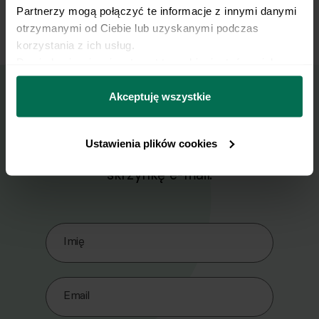
8
Partnerzy mogą połączyć te informacje z innymi danymi 
i sezamem.
otrzymanymi od Ciebie lub uzyskanymi podczas 
korzystania z ich usług.
Dowiedz się więcej na temat tego, kim jesteśmy, jak 
można się z nami skontaktować i w jaki sposób 
przetwarzamy dane osobowe w ramach 
Polityki 
Akceptuję wszystkie
prywatności.
Wyślij przepis na e-mail
Ustawienia plików cookies
Nasze najlepsze przepisy, prosto na Twoja
skrzynkę e-mail.
Zapisz się do naszego Newslettera
Imię
Email