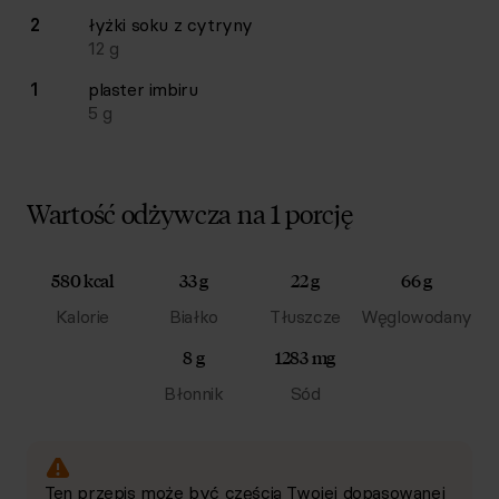
2
łyżki
soku z cytryny
12
g
1
plaster
imbiru
5
g
Wartość odżywcza na 1 porcję
580 kcal
33 g
22 g
66 g
Kalorie
Białko
Tłuszcze
Węglowodany
8 g
1283 mg
Błonnik
Sód
Ten przepis może być częścią Twojej dopasowanej