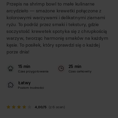
Przepis na shrimp bowl to małe kulinarne
arcydzieło — smażone krewetki połączone z
kolorowymi warzywami i delikatnymi ziarnami
ryżu. To podróż przez smaki i tekstury, gdzie
soczystość krewetek spotyka się z chrupkością
warzyw, tworząc harmonię smaków na każdym
kęsie. To posiłek, który sprawdzi się o każdej
porze dnia!
15 min
25 min
Czas przygotowania
Czas całkowity
Łatwy
Poziom trudności
4,00
/
5
(z 6 ocen)