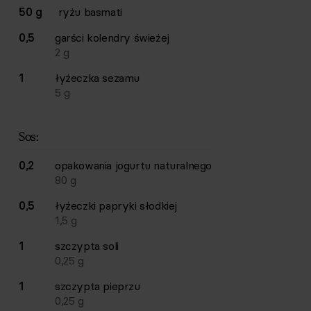
50 g
ryżu basmati
0,5
garści
kolendry świeżej
2
g
1
łyżeczka
sezamu
5
g
Sos:
0,2
opakowania
jogurtu naturalnego
80
g
0,5
łyżeczki
papryki słodkiej
1,5
g
1
szczypta
soli
0,25
g
1
szczypta
pieprzu
0,25
g