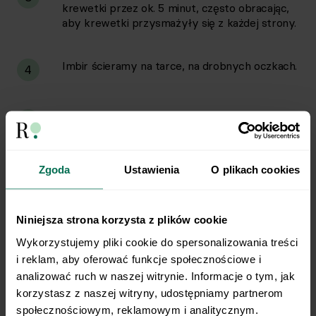
krewetki przez ok. 5 minut, często obracając,
aby krewetki przysmażyły się z każdej strony.
Imbir ścieramy na tarce, na drobnych oczkach.
4
W małej miseczce mieszamy składniki sosu.
5
Ogórek kroimy w plastry, marchewkę i
6
Zgoda
Ustawienia
O plikach cookies
awokado w cienkie paski.
Niniejsza strona korzysta z plików cookie
W misce umieszczamy ryż, następnie
7
polewamy przygotowanym sosem. Na ryżu
Wykorzystujemy pliki cookie do spersonalizowania treści 
układamy pokrojone warzywa, awokado oraz
i reklam, aby oferować funkcje społecznościowe i 
krewetki.
analizować ruch w naszej witrynie. Informacje o tym, jak 
korzystasz z naszej witryny, udostępniamy partnerom 
społecznościowym, reklamowym i analitycznym. 
Gotowe danie posypujemy posiekaną kolendrą