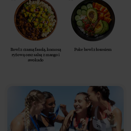
Bowl z czarną fasolą, komosą
Poke bowl z łososiem
ryżową oraz salsą z mango i
awokado