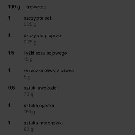
Lista składników przepisu z ilościami i wagami
100 g
krewetek
Ilość
Składnik
1
szczypta
soli
0,25
g
1
szczypta
pieprzu
0,25
g
1,5
łyżki
sosu sojowego
15
g
1
łyżeczka
oliwy z oliwek
5
g
0,5
sztuki
awokado
70
g
1
sztuka
ogórka
150
g
1
sztuka
marchewki
80
g