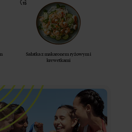
em
Sałatka z makaronem ryżowym i
krewetkami