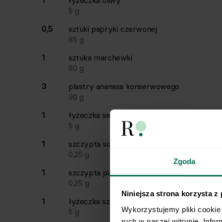
1
łyżeczka
oliwy
5
g
0,5
sztuki
papryki czerwonej
85
g
1
sztuka
marchewki
80
g
3
plastry
ananasa konserwowego
90
g
1
łyżeczka
sezamu
5
g
1
szczypta
soli
0,25
g
Zgoda
1
szczypta
pieprzu czarnego
0,25
g
Niniejsza strona korzysta z
1
łyżeczka
szczypiorku
Wykorzystujemy pliki cookie 
5
g
ruch w naszej witrynie. Info