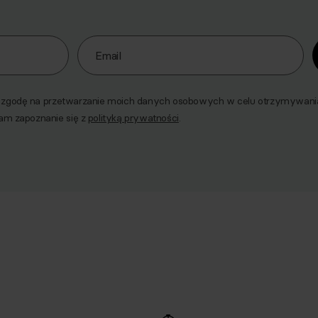
o naszego Newslettera
Email
godę na przetwarzanie moich danych osobowych w celu otrzymywania 
am zapoznanie się z
polityką prywatności
.