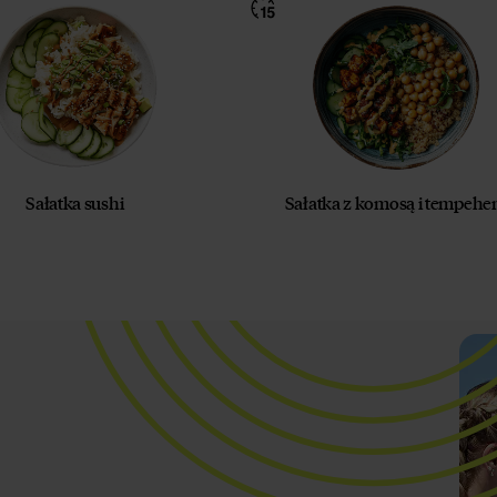
Sałatka sushi
Sałatka z komosą i tempeh