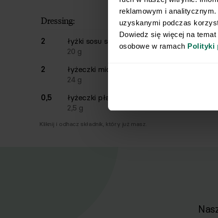
reklamowym i analitycznym. 
Dressing:
uzyskanymi podczas korzysta
Dowiedz się więcej na temat
2
łyżki
sosu sojowego
osobowe w ramach 
Polityki
20
g
2
łyżeczki
miodu
24
g
0,5
łyżeczki
płatków chilli
2,5
g
Kliknij i odhacz składnik, który już masz.
Nasz