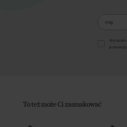
Zapisz się d
Imię
Wyrażam z
potwierdz
To też może Ci zasmakować