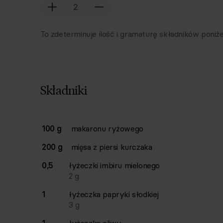
To zdeterminuje ilość i gramaturę składników poniże
Składniki
Lista składników przepisu z ilościami i wagam
100 g
makaronu ryżowego
Ilość
Składnik
200 g
mięsa z piersi kurczaka
0,5
łyżeczki
imbiru mielonego
2
g
1
łyżeczka
papryki słodkiej
3
g