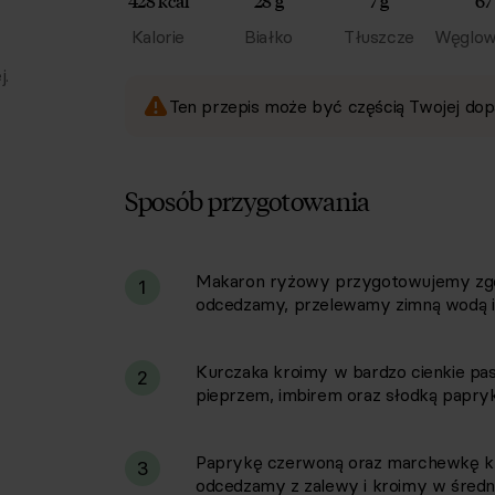
428 kcal
28 g
7 g
67
Kalorie
Białko
Tłuszcze
Węglow
j.
Ten przepis może być częścią Twojej dop
Sposób przygotowania
Makaron ryżowy przygotowujemy zgodn
i
1
odcedzamy, przelewamy zimną wodą i 
Kurczaka kroimy w bardzo cienkie pas
2
pieprzem, imbirem oraz słodką papry
Paprykę czerwoną oraz marchewkę kro
3
odcedzamy z zalewy i kroimy w średni