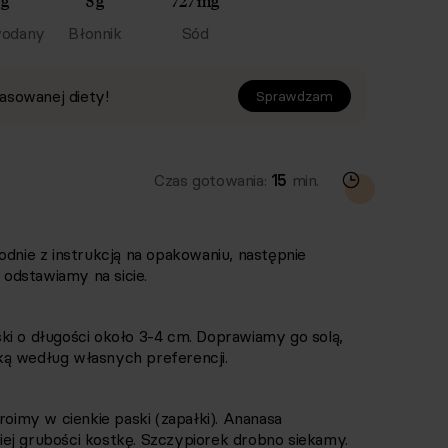
 g
5 g
727 mg
odany
Błonnik
Sód
asowanej diety!
Sprawdzam
Czas gotowania:
15
min.
ie z instrukcją na opakowaniu, następnie
odstawiamy na sicie.
ki o długości około 3-4 cm. Doprawiamy go solą,
ką według własnych preferencji.
imy w cienkie paski (zapałki). Ananasa
ej grubości kostkę. Szczypiorek drobno siekamy.