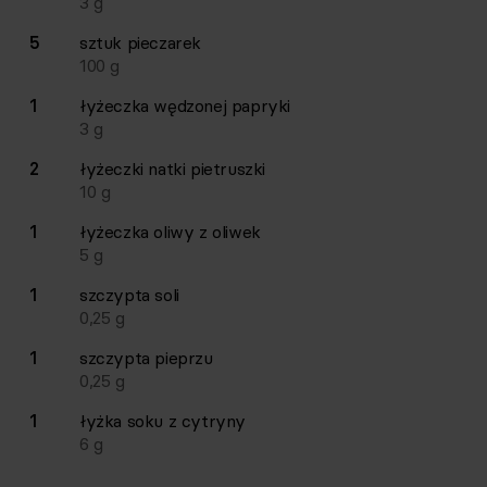
3
g
5
sztuk
pieczarek
100
g
1
łyżeczka
wędzonej papryki
3
g
2
łyżeczki
natki pietruszki
10
g
1
łyżeczka
oliwy z oliwek
5
g
1
szczypta
soli
0,25
g
1
szczypta
pieprzu
0,25
g
1
łyżka
soku z cytryny
6
g