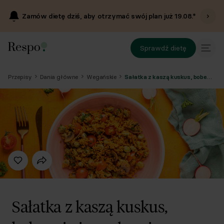
Zamów dietę dziś, aby otrzymać swój plan już
19.08
.*
Sprawdź dietę
Przepisy
Dania główne
Wegańskie
Sałatka z kaszą kuskus, bobem i pieczarkami
Sałatka z kaszą kuskus,