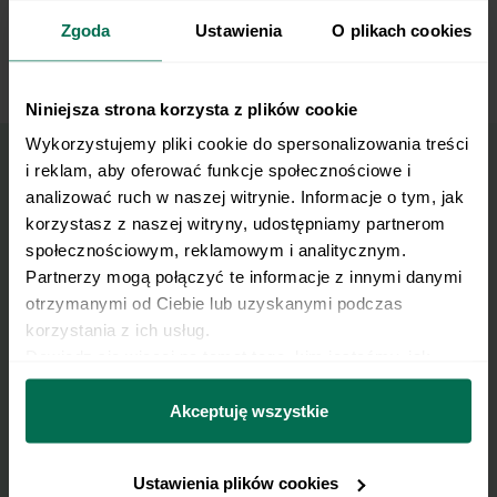
pietruszki i sokiem z cytryny. Całość dokładnie
Zgoda
Ustawienia
O plikach cookies
mieszamy. Smacznego!
Niniejsza strona korzysta z plików cookie
Wykorzystujemy pliki cookie do spersonalizowania treści 
i reklam, aby oferować funkcje społecznościowe i 
analizować ruch w naszej witrynie. Informacje o tym, jak 
Wyślij przepis na e-mail
korzystasz z naszej witryny, udostępniamy partnerom 
społecznościowym, reklamowym i analitycznym. 
Nasze najlepsze przepisy, prosto na Twoja
Partnerzy mogą połączyć te informacje z innymi danymi 
skrzynkę e-mail.
otrzymanymi od Ciebie lub uzyskanymi podczas 
korzystania z ich usług.
Dowiedz się więcej na temat tego, kim jesteśmy, jak 
Zapisz się do naszego Newslettera
można się z nami skontaktować i w jaki sposób 
Imię
przetwarzamy dane osobowe w ramach 
Polityki 
Akceptuję wszystkie
prywatności.
Email
Ustawienia plików cookies