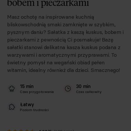
bobem i pieczarkami
Masz ochotę na inspirowane kuchnią
bliskowschodnią smaki zamknięte w szybkim,
pysznym daniu? Sałatka z kaszą kuskus, bobem i
pieczarkami z pewnością Ci posmakuje! Bazę
sałatki stanowi delikatna kasza kuskus podana z
warzywami i aromatycznymi przyprawami. To
świetny pomysł na wegański obiad pełen
witamin, idealny również dla dzieci. Smacznego!
15 min
30 min
Czas przygotowania
Czas całkowity
Łatwy
Poziom trudności