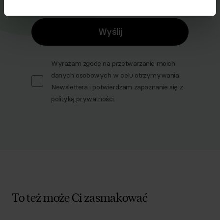
Wyślij
Wyrażam zgodę na przetwarzanie moich
danych osobowych w celu otrzymywania
Newslettera i potwierdzam zapoznanie się z
polityką prywatności
.
To też może Ci zasmakować