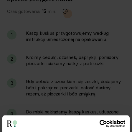
Czas gotowania:
15
min.
Kaszę kuskus przygotowujemy według
1
instrukcji umieszczonej na opakowaniu.
Kroimy cebulę, czosnek, paprykę, pomidory,
2
pieczarki i siekamy natkę z pietruszki.
Gdy cebula z czosnkiem się zeszkli, dodajemy
3
bób i pokrojone pieczarki, całość dusimy
razem, aż pieczarki i bób zmiękną.
Do miski nakładamy kaszę kuskus, uduszone
4
warzywa, pokrojoną paprykę, pomidory i
całość przyprawiamy solą, pieprzem, papryką
słodką, papryką wędzoną, posiekaną natką