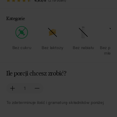
4,63
/
5
(z 19 ocen)
Kategorie
Bez cukru
Bez laktozy
Bez nabiału
Bez pro
mlecz
Ile porcji chcesz zrobić?
To zdeterminuje ilość i gramaturę składników poniżej.