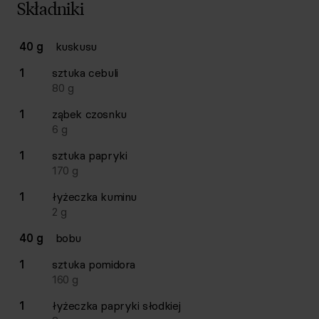
Składniki
Lista składników przepisu z ilościami i wagami
40 g
kuskusu
Ilość
Składnik
1
sztuka
cebuli
80
g
1
ząbek
czosnku
6
g
1
sztuka
papryki
170
g
1
łyżeczka
kuminu
2
g
40 g
bobu
1
sztuka
pomidora
160
g
1
łyżeczka
papryki słodkiej