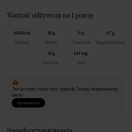
Wartość odżywcza na 1 porcję
400 kcal
18 g
9 g
67 g
Kalorie
Białko
Tłuszcze
Węglowodany
15 g
144 mg
Błonnik
Sód
Ten przepis może być częścią Twojej dopasowanej
diety!
Sprawdzam
Sposób przygotowania