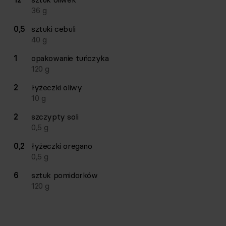
36
g
0,5
sztuki
cebuli
40
g
1
opakowanie
tuńczyka
120
g
2
łyżeczki
oliwy
10
g
2
szczypty
soli
0,5
g
0,2
łyżeczki
oregano
0,5
g
6
sztuk
pomidorków
120
g