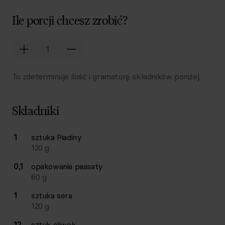
Ile porcji chcesz zrobić?
To zdeterminuje ilość i gramaturę składników poniżej.
Składniki
Lista składników przepisu z ilościami i wagami
1
sztuka
Piadiny
Ilość
Składnik
120
g
0,1
opakowania
passaty
60
g
1
sztuka
sera
120
g
12
sztuk
oliwek