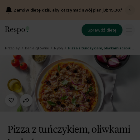
Zamów dietę dziś, aby otrzymać swój plan już
15.08
.*
Sprawdź dietę
Przepisy
Dania główne
Ryby
Pizza z tuńczykiem, oliwkami i cebulą czerwoną
Pizza z tuńczykiem, oliwkami