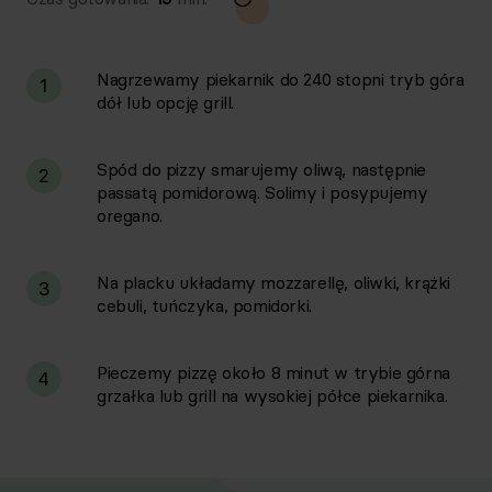
Nagrzewamy piekarnik do 240 stopni tryb góra
1
dół lub opcję grill.
Spód do pizzy smarujemy oliwą, następnie
2
passatą pomidorową. Solimy i posypujemy
oregano.
Na placku układamy mozzarellę, oliwki, krążki
3
cebuli, tuńczyka, pomidorki.
Pieczemy pizzę około 8 minut w trybie górna
4
grzałka lub grill na wysokiej półce piekarnika.