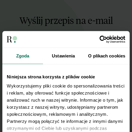
Wyślij przepis na e-mail
Nasze najlepsze przepisy, prosto na Twoja
skrzynkę e-mail.
Zgoda
Ustawienia
O plikach cookies
Zapisz się do naszego Newslettera
Imię
Niniejsza strona korzysta z plików cookie
Wykorzystujemy pliki cookie do spersonalizowania treści 
Email
i reklam, aby oferować funkcje społecznościowe i 
analizować ruch w naszej witrynie. Informacje o tym, jak 
korzystasz z naszej witryny, udostępniamy partnerom 
Wyślij
społecznościowym, reklamowym i analitycznym. 
Partnerzy mogą połączyć te informacje z innymi danymi 
otrzymanymi od Ciebie lub uzyskanymi podczas 