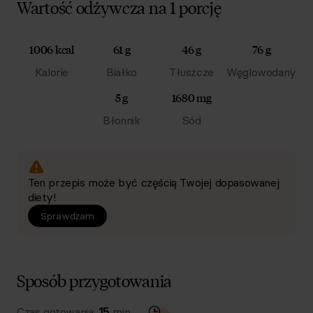
Wartość odżywcza na 1 porcję
1006 kcal
61 g
46 g
76 g
Kalorie
Białko
Tłuszcze
Węglowodany
5 g
1680 mg
Błonnik
Sód
Ten przepis może być częścią Twojej dopasowanej
diety!
Sprawdzam
Sposób przygotowania
Czas gotowania:
15
min.