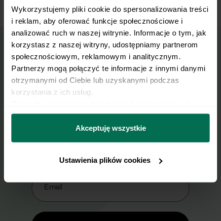
Wykorzystujemy pliki cookie do spersonalizowania treści 
Koniecznie go przetestuj!
i reklam, aby oferować funkcje społecznościowe i 
analizować ruch w naszej witrynie. Informacje o tym, jak 
korzystasz z naszej witryny, udostępniamy partnerom 
społecznościowym, reklamowym i analitycznym. 
Wyślij przepis na e-mail
Partnerzy mogą połączyć te informacje z innymi danymi 
otrzymanymi od Ciebie lub uzyskanymi podczas 
Nasze najlepsze przepisy, prosto na Twoja
korzystania z ich usług.
skrzynkę e-mail.
Dowiedz się więcej na temat tego, kim jesteśmy, jak 
można się z nami skontaktować i w jaki sposób 
przetwarzamy dane osobowe w ramach 
Polityki 
Akceptuję wszystkie
Zapisz się do naszego Newslettera
prywatności.
Imię
Ustawienia plików cookies
Email