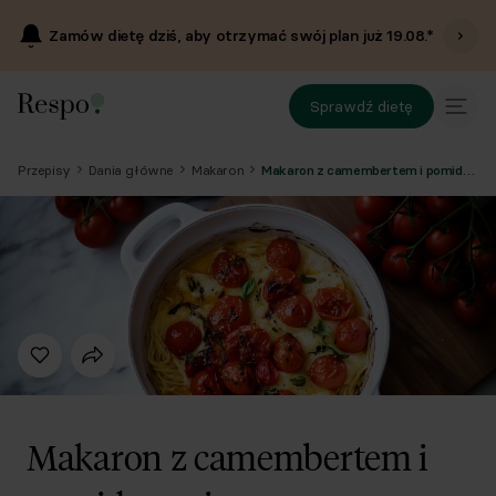
Zamów dietę dziś, aby otrzymać swój plan już
19.08
.*
Sprawdź dietę
Przepisy
Dania główne
Makaron
Makaron z camembertem i pomidorami
Makaron z camembertem i