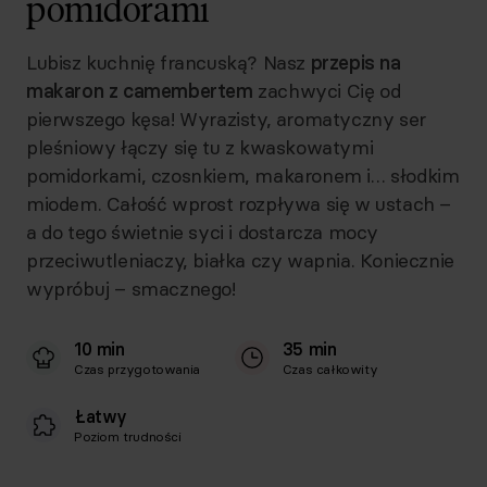
pomidorami
Lubisz kuchnię francuską? Nasz
przepis na
makaron z camembertem
zachwyci Cię od
pierwszego kęsa! Wyrazisty, aromatyczny ser
pleśniowy łączy się tu z kwaskowatymi
pomidorkami, czosnkiem, makaronem i… słodkim
miodem. Całość wprost rozpływa się w ustach –
a do tego świetnie syci i dostarcza mocy
przeciwutleniaczy, białka czy wapnia. Koniecznie
wypróbuj – smacznego!
10 min
35 min
Czas przygotowania
Czas całkowity
Łatwy
Poziom trudności