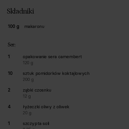
Składniki
Lista składników przepisu z ilościami i wagami
100 g
makaronu
Ilość
Składnik
Ser:
1
opakowanie
sera camembert
120
g
10
sztuk
pomidorków koktajlowych
200
g
2
ząbki
czosnku
12
g
4
łyżeczki
oliwy z oliwek
20
g
1
szczypta
soli