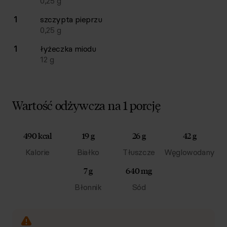
0,25
g
1
szczypta
pieprzu
0,25
g
1
łyżeczka
miodu
12
g
Wartość odżywcza na 1 porcję
490 kcal
19 g
26 g
42 g
Kalorie
Białko
Tłuszcze
Węglowodany
7 g
640 mg
Błonnik
Sód