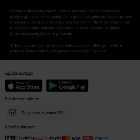
*Podana data otrzymania planu wyliczona jest na podstawie
średniego czasu otrzymania planu przez podopiecznych z ostatnich
6 miesięcy. Ostateczna data może się różnić. Klient po zakupie ma
możliwość samodzielnego ustawienia daty otrzymania planu.
Sprawdź szczegóły w regulaminie.
W Respo dbamy o niemarnowanie żywności, dlatego niektóre
grafiki potraw zostały wygenerowane przy użyciu AI.
Aplikacja Respo
Bezpieczne zakupy
Dzięki szyfrowaniu SSL
Metody płatności