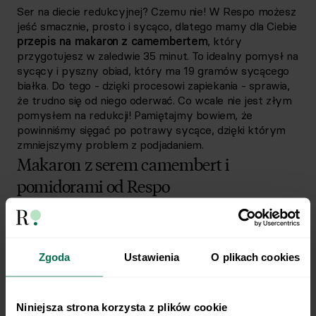
Ser na diecie redukcyjnej? Czemu nie! W Respo możesz
jeść smacznie, prosto i sycąco, dlatego mamy dla Ciebie
przepis na makaron z camembertem
, który
przygotujesz w zaledwie 35 minut. To idealny pomysł na
sycący i pyszny obiad, który ma 19 gramów sycącego
białka. Do tego - dzięki procesowi zapiekania - sprawia,
że trudno się od niego oderwać. Co wcale nie jest złym
pomysłem na redukcji! Pamiętajmy bowiem, że
powinniśmy sięgać po potrawy sycące, dzięki którym
zmniejszymy problem z podjadaniem.
Makaron z serem camembert i
pomidorami od Respo
W Respo uwielbiamy proste i smaczne przepisy. Takie,
których przygotowanie nie wymaga ani kupowania
drogich składników, ani czasochłonnego gotowania.
Wszystkie te kryteria spełnia ten przepis na makaron
Zgoda
Ustawienia
O plikach cookies
z camembertem uwielbiany przez naszych
podopiecznych.
To doskonały posiłek idealny dla osób,
które mają ochotę na danie z konsystencją gładkiego
Niniejsza strona korzysta z plików cookie
sera, ale zależy im także na sporej ilości białka i warzyw.