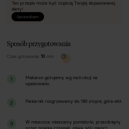
Ten przepis może być częścią Twojej dopasowanej
diety!
Sprawdzam
Sposób przygotowania
Czas gotowania:
10
min.
Makaron gotujemy wg instrukcji na
1
opakowaniu.
Piekarnik rozgrzewamy do 180 stopni, góra-dół.
2
W miseczce mieszamy pomidorki, przeciśnięty
3
przez praskę czosnek, oliwę, sól i pieprz.