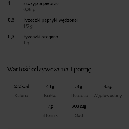
1
szczypta
pieprzu
0,25
g
0,5
łyżeczki
papryki wędzonej
1,5
g
0,3
łyżeczki
oregano
1
g
Wartość odżywcza na 1 porcję
652 kcal
44 g
31 g
43 g
Kalorie
Białko
Tłuszcze
Węglowodany
7 g
308 mg
Błonnik
Sód