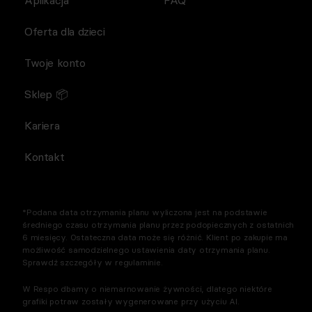
Aplikacja
FAQ
Oferta dla dzieci
Twoje konto
Sklep 📦
Kariera
Kontakt
*Podana data otrzymania planu wyliczona jest na podstawie
średniego czasu otrzymania planu przez podopiecznych z ostatnich
6 miesięcy. Ostateczna data może się różnić. Klient po zakupie ma
możliwość samodzielnego ustawienia daty otrzymania planu.
Sprawdź szczegóły w regulaminie.
W Respo dbamy o niemarnowanie żywności, dlatego niektóre
grafiki potraw zostały wygenerowane przy użyciu AI.