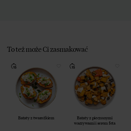
To też może Ci zasmakować
Bataty z twarożkiem
Bataty z pieczonymi
warzywami i serem feta