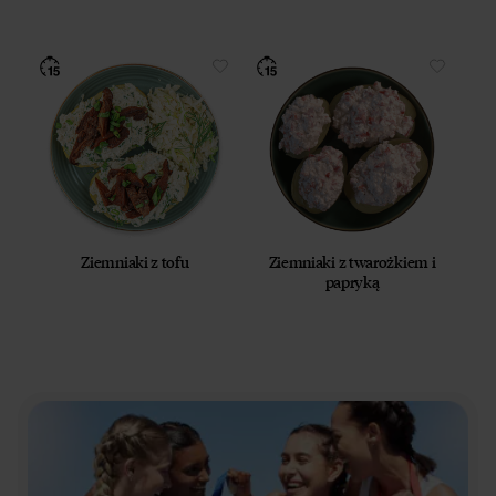
Ziemniaki z tofu
Ziemniaki z twarożkiem i
papryką