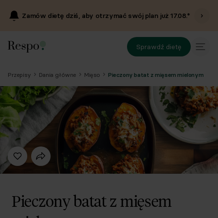
Zamów dietę dziś, aby otrzymać swój plan już
17.08
.*
Sprawdź dietę
Przepisy
Dania główne
Mięso
Pieczony batat z mięsem mielonym
Pieczony batat z mięsem