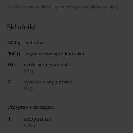
To zdeterminuje ilość i gramaturę składników poniżej.
Składniki
Lista składników przepisu z ilościami i wagami
200 g
batatów
Ilość
Składnik
150 g
mięsa mielonego z kurczaka
0,5
sztuki
sera mozzarella
60
g
2
łyżeczki
oliwy z oliwek
10
g
Przyprawy do mięsa:
1
szczypta
soli
0,25
g