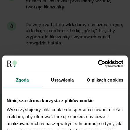
piekarnika i ostrożnie przecinamy wzdłuż,
tworząc kieszonkę.
Do wnętrza batata wkładamy usmażone mięso,
8
układając je obficie z lekką „górką” tak, aby
wypełniało kieszonkę i wystawało ponad
krawędzie batata.
Posypujemy nadzianego batata mozzarellą i
9
wkładamy go z powrotem do piekarnika na ok.
5–7 minut, aż ser się rozpuści i lekko zarumieni.
Zgoda
Ustawienia
O plikach cookies
Niniejsza strona korzysta z plików cookie
Wykorzystujemy pliki cookie do spersonalizowania treści 
Wyślij przepis na e-mail
i reklam, aby oferować funkcje społecznościowe i 
analizować ruch w naszej witrynie. Informacje o tym, jak 