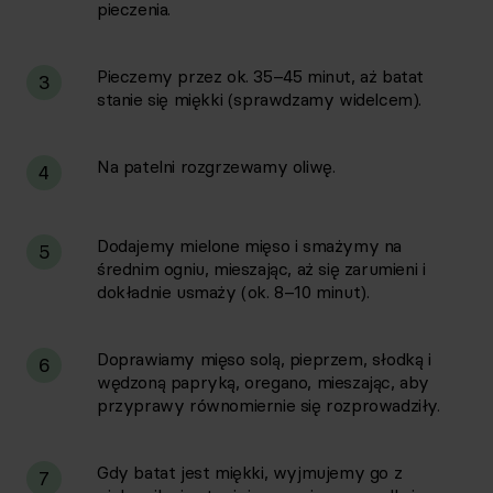
pieczenia.
Pieczemy przez ok. 35–45 minut, aż batat
3
stanie się miękki (sprawdzamy widelcem).
Na patelni rozgrzewamy oliwę.
4
Dodajemy mielone mięso i smażymy na
5
średnim ogniu, mieszając, aż się zarumieni i
dokładnie usmaży (ok. 8–10 minut).
Doprawiamy mięso solą, pieprzem, słodką i
6
wędzoną papryką, oregano, mieszając, aby
przyprawy równomiernie się rozprowadziły.
Gdy batat jest miękki, wyjmujemy go z
7