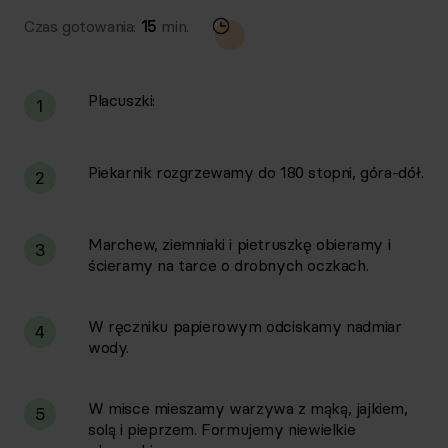
Czas gotowania:
15
min.
Placuszki:
1
Piekarnik rozgrzewamy do 180 stopni, góra-dół.
2
Marchew, ziemniaki i pietruszkę obieramy i
3
ścieramy na tarce o drobnych oczkach.
W ręczniku papierowym odciskamy nadmiar
4
wody.
W misce mieszamy warzywa z mąką, jajkiem,
5
solą i pieprzem. Formujemy niewielkie