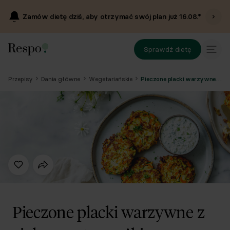
Zamów dietę dziś, aby otrzymać swój plan już
16.08
.*
Sprawdź dietę
Przepisy
Dania główne
Wegetariańskie
Pieczone placki warzywne z ziołowym twarożkiem
Pieczone placki warzywne z