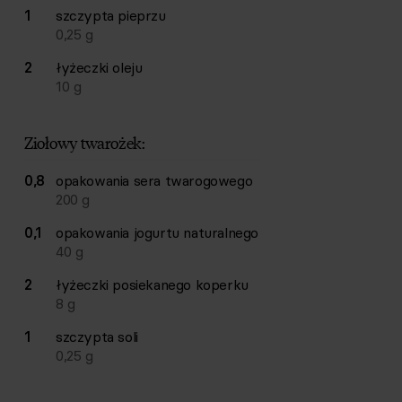
1
szczypta
pieprzu
0,25
g
2
łyżeczki
oleju
10
g
Ziołowy twarożek:
0,8
opakowania
sera twarogowego
200
g
0,1
opakowania
jogurtu naturalnego
40
g
2
łyżeczki
posiekanego koperku
8
g
1
szczypta
soli
0,25
g