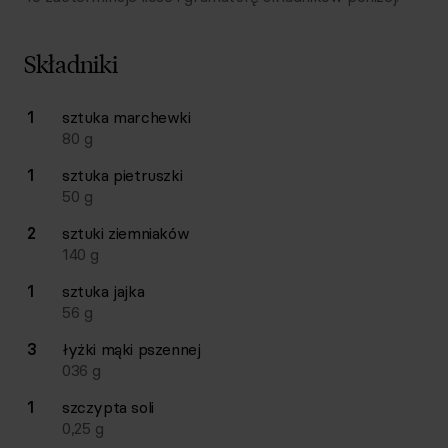
Składniki
Lista składników przepisu z ilościami i wagami
1
sztuka
marchewki
Ilość
Składnik
80
g
1
sztuka
pietruszki
50
g
2
sztuki
ziemniaków
140
g
1
sztuka
jajka
56
g
3
łyżki
mąki pszennej
036
g
1
szczypta
soli
0,25
g