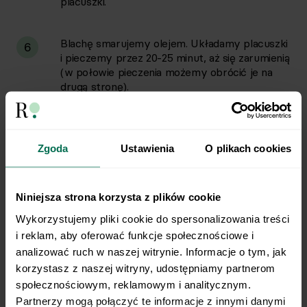
placuszki.
Blachę smarujemy olejem. Układamy placuszki
6
i pieczemy przez 20-25 minut, aż się zarumienią
(w połowie pieczenia możemy obrócić je na
drugą stronę).
Twarożek:
7
Zgoda
Ustawienia
O plikach cookies
W misce mieszamy twaróg z jogurtem, solą i
8
posiekanym koperkiem.
Niniejsza strona korzysta z plików cookie
Wykorzystujemy pliki cookie do spersonalizowania treści 
Podanie:
i reklam, aby oferować funkcje społecznościowe i 
9
analizować ruch w naszej witrynie. Informacje o tym, jak 
korzystasz z naszej witryny, udostępniamy partnerom 
Gotowe placuszki podajemy z twarożkiem.
społecznościowym, reklamowym i analitycznym. 
10
Partnerzy mogą połączyć te informacje z innymi danymi 