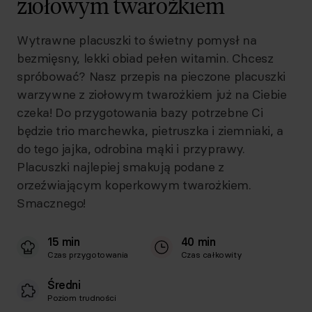
ziołowym twarożkiem
Wytrawne placuszki to świetny pomysł na
bezmięsny, lekki obiad pełen witamin. Chcesz
spróbować? Nasz przepis na pieczone placuszki
warzywne z ziołowym twarożkiem już na Ciebie
czeka! Do przygotowania bazy potrzebne Ci
będzie trio marchewka, pietruszka i ziemniaki, a
do tego jajka, odrobina mąki i przyprawy.
Placuszki najlepiej smakują podane z
orzeźwiającym koperkowym twarożkiem.
Smacznego!
15 min
40 min
Czas przygotowania
Czas całkowity
Średni
Poziom trudności