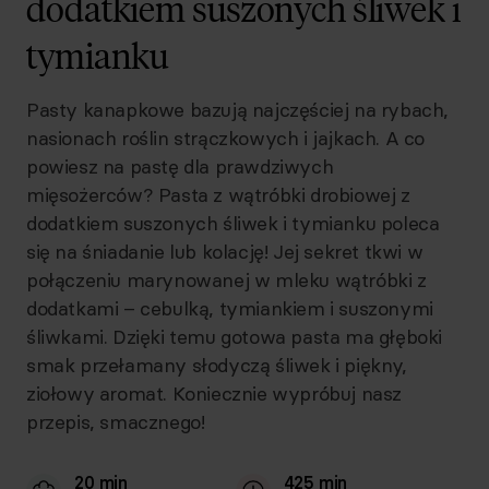
dodatkiem suszonych śliwek i
tymianku
Pasty kanapkowe bazują najczęściej na rybach,
nasionach roślin strączkowych i jajkach. A co
powiesz na pastę dla prawdziwych
mięsożerców? Pasta z wątróbki drobiowej z
dodatkiem suszonych śliwek i tymianku poleca
się na śniadanie lub kolację! Jej sekret tkwi w
połączeniu marynowanej w mleku wątróbki z
dodatkami – cebulką, tymiankiem i suszonymi
śliwkami. Dzięki temu gotowa pasta ma głęboki
smak przełamany słodyczą śliwek i piękny,
ziołowy aromat. Koniecznie wypróbuj nasz
przepis, smacznego!
20 min
425 min