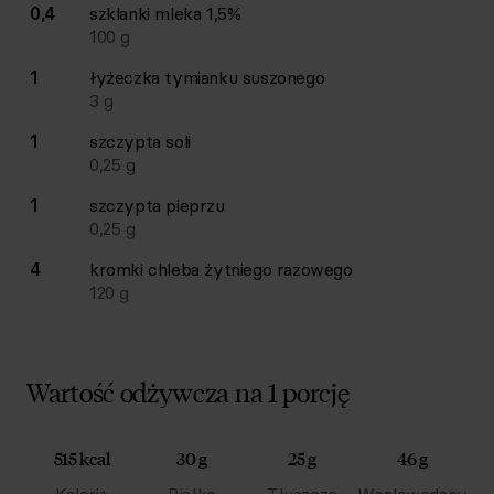
0,4
szklanki
mleka 1,5%
100
g
1
łyżeczka
tymianku suszonego
3
g
1
szczypta
soli
0,25
g
1
szczypta
pieprzu
0,25
g
4
kromki
chleba żytniego razowego
120
g
Wartość odżywcza na 1 porcję
515 kcal
30 g
25 g
46 g