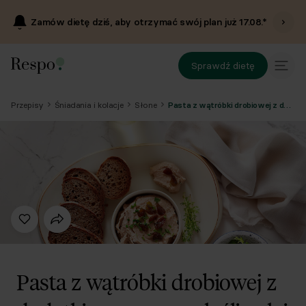
Zamów dietę dziś, aby otrzymać swój plan już
17.08
.*
Sprawdź dietę
Przepisy
Śniadania i kolacje
Słone
Pasta z wątróbki drobiowej z dodatkiem suszonych śliwek i tymianku
Pasta z wątróbki drobiowej z