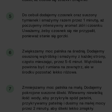
Do cebuli dodajemy czosnek oraz suszony
5
tymianek i smażymy razem przez 1 minutę, aż
poczujemy intensywny aromat ziół i czosnku.
Uważamy, żeby czosnek się nie przypalił,
ponieważ stanie się gorzki.
Zwiększamy moc palnika na średnią. Dodajemy
6
osuszoną wątróbkę i smażymy z każdej strony,
często mieszając, przez 5-6 minut. Wątróbka
powinna być rumiana na zewnątrz, ale w
środku pozostać lekko różowa.
Zmniejszamy moc palnika na małą. Dodajemy
7
pokrojone suszone śliwki. Wlewamy niewielką
ilość wody, aby przykryła spód patelni,
przykrywamy patelnię i dusimy na małej mocy
przez 2 minuty, aby śliwki lekko zmiękły.