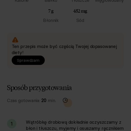
Kalorie
Białko
Tłuszcze
Węglowodany
7 g
452 mg
Błonnik
Sód
Ten przepis może być częścią Twojej dopasowanej
diety!
Sprawdzam
Sposób przygotowania
Czas gotowania:
20
min.
Wątróbkę drobiową dokładnie oczyszczamy z
1
błon i tłuszczu, myjemy i osuszamy ręcznikiem