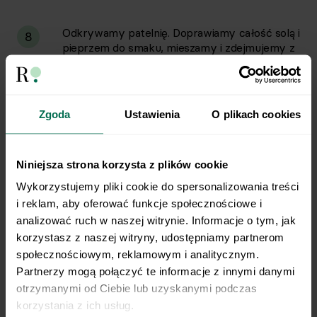
Odkrywamy patelnię. Doprawiamy całość solą i
8
pieprzem do smaku, mieszamy i zdejmujemy z
ognia. Odkładamy do przestudzenia na 15-20
minut.
Zgoda
Ustawienia
O plikach cookies
Przestudzoną zawartość patelni przekładamy
9
do naczynia blendera. Dodajemy pozostałą
oliwę z oliwek. Miksujemy całość na gładki i
Niniejsza strona korzysta z plików cookie
aksamitny mus. Próbujemy i w razie potrzeby
doprawiamy jeszcze solą lub pieprzem do
Wykorzystujemy pliki cookie do spersonalizowania treści 
smaku.
i reklam, aby oferować funkcje społecznościowe i 
analizować ruch w naszej witrynie. Informacje o tym, jak 
Gotową pastę przekładamy do foremki lub
korzystasz z naszej witryny, udostępniamy partnerom 
10
słoiczków, przykrywamy i wstawiamy do
społecznościowym, reklamowym i analitycznym. 
lodówki na 6 godzin, aby pasta stężała i nabrała
Partnerzy mogą połączyć te informacje z innymi danymi 
głębszego smaku.
otrzymanymi od Ciebie lub uzyskanymi podczas 
korzystania z ich usług.