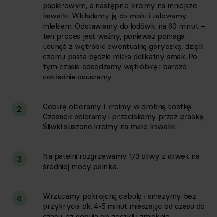
papierowym, a następnie kroimy na mniejsze
kawałki. Wkładamy ją do miski i zalewamy
mlekiem. Odstawiamy do lodówki na 60 minut –
ten proces jest ważny, ponieważ pomaga
usunąć z wątróbki ewentualną goryczkę, dzięki
czemu pasta będzie miała delikatny smak. Po
tym czasie odcedzamy wątróbkę i bardzo
dokładnie osuszamy.
Cebulę obieramy i kroimy w drobną kostkę.
2
Czosnek obieramy i przeciskamy przez praskę.
Śliwki suszone kroimy na małe kawałki.
Na patelni rozgrzewamy 1/3 oliwy z oliwek na
3
średniej mocy palnika.
Wrzucamy pokrojoną cebulę i smażymy bez
4
przykrycia ok. 4-5 minut mieszając od czasu do
czasu, aż cebula się zeszkli i zmięknie.