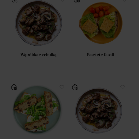
Wątróbka z cebulką
Pasztet z fasoli