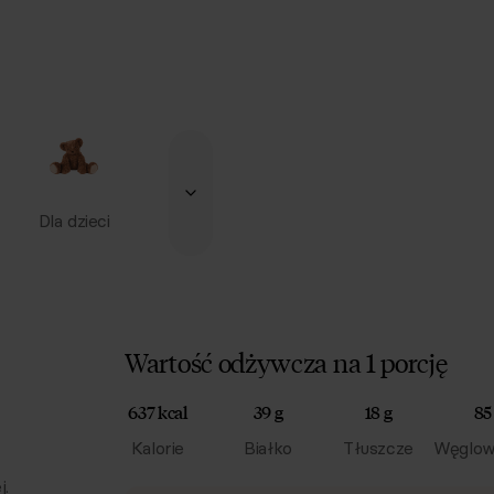
Dla dzieci
Wartość odżywcza na 1 porcję
637 kcal
39 g
18 g
85
Kalorie
Białko
Tłuszcze
Węglow
j.