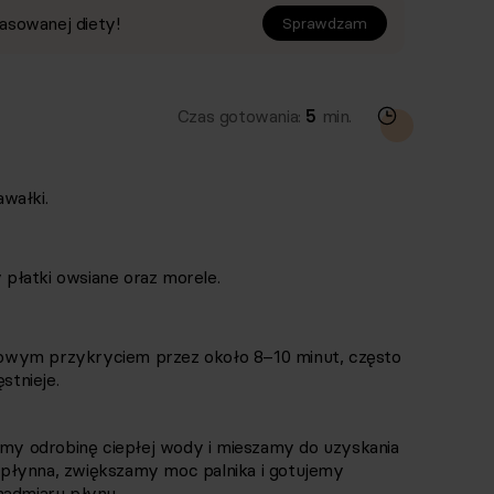
asowanej diety!
Sprawdzam
Czas gotowania:
5
min.
wałki.
płatki owsiane oraz morele.
owym przykryciem przez około 8–10 minut, często
stnieje.
wamy odrobinę ciepłej wody i mieszamy do uzyskania
yt płynna, zwiększamy moc palnika i gotujemy
nadmiaru płynu.