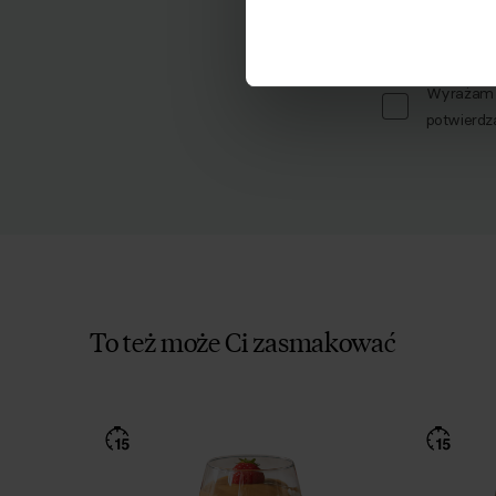
Imię
Wyrażam z
potwierdz
To też może Ci zasmakować