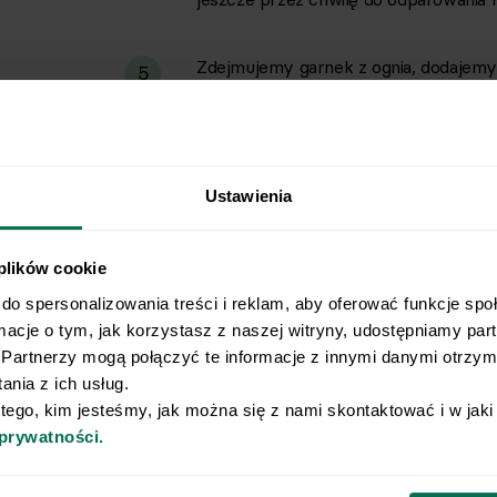
Zdejmujemy garnek z ognia, dodajemy 
5
dodajemy skyr i ponownie mieszamy. 
Przekładamy owsiankę do miseczki i
6
Ustawienia
 plików cookie
do spersonalizowania treści i reklam, aby oferować funkcje spo
rmacje o tym, jak korzystasz z naszej witryny, udostępniamy pa
Wyślij przepis na e-mail
Partnerzy mogą połączyć te informacje z innymi danymi otrzyma
nia z ich usług.
e najlepsze przepisy, prosto na Twoja skrzynkę e-
 tego, kim jesteśmy, jak można się z nami skontaktować i w jak
 prywatności.
o naszego Newslettera