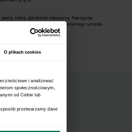
pastę tahini, dokładnie mieszamy. Następnie
Dosładzamy erytrolem według własnego uznania.
 posypujemy sezamem.
O plikach cookies
łecznościowe i analizować 
rtnerom społecznościowym, 
nymi od Ciebie lub 
mail.
i sposób przetwarzamy dane 