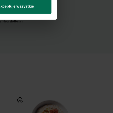
Wyślij
kceptuję wszystkie
Newslettera i