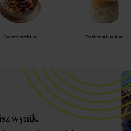
Owsianka z Inką
Owsianka banoffee
isz wynik.