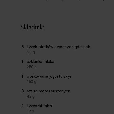
Składniki
Lista składników przepisu z ilościami i wagam
5
łyżek
płatków owsianych górskich
Ilość
Składnik
50
g
1
szklanka
mleka
250
g
1
opakowanie
jogurtu skyr
150
g
3
sztuki
moreli suszonych
42
g
2
łyżeczki
tahini
12
g