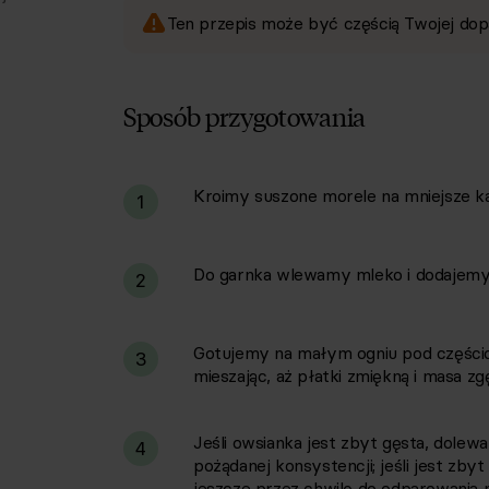
Ten przepis może być częścią Twojej dop
Sposób przygotowania
Kroimy suszone morele na mniejsze ka
i
1
Do garnka wlewamy mleko i dodajemy 
2
Gotujemy na małym ogniu pod części
3
mieszając, aż płatki zmiękną i masa zgę
Jeśli owsianka jest zbyt gęsta, dole
4
pożądanej konsystencji; jeśli jest zb
jeszcze przez chwilę do odparowania 