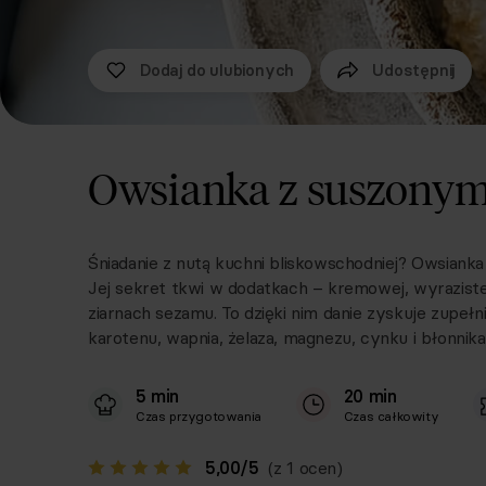
Dodaj do ulubionych
Udostępnij
Owsianka z suszonymi
Śniadanie z nutą kuchni bliskowschodniej? Owsianka 
Jej sekret tkwi w dodatkach – kremowej, wyrazistej
ziarnach sezamu. To dzięki nim danie zyskuje zupe
karotenu, wapnia, żelaza, magnezu, cynku i błonnik
5 min
20 min
Czas przygotowania
Czas całkowity
5,00
/
5
(z 1 ocen)