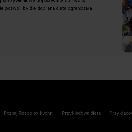
y plan żywieniowy dopasowany do Twojej
e pozwól, by źle dobrana dieta ograniczała
Poznaj Respo od kuchni
Przykładowa dieta
Przykłado