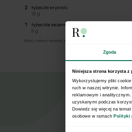
2
łyżeczki
erytrolu
10
g
1
łyżeczka
sezamu
5
g
Kliknij i odhacz składnik, który już masz.
Zgoda
Niniejsza strona korzysta z
Wykorzystujemy pliki cookie 
ruch w naszej witrynie. Info
reklamowym i analitycznym. 
uzyskanymi podczas korzysta
Nasz
Dowiedz się więcej na temat
osobowe w ramach 
Polityki
Zapisz się d