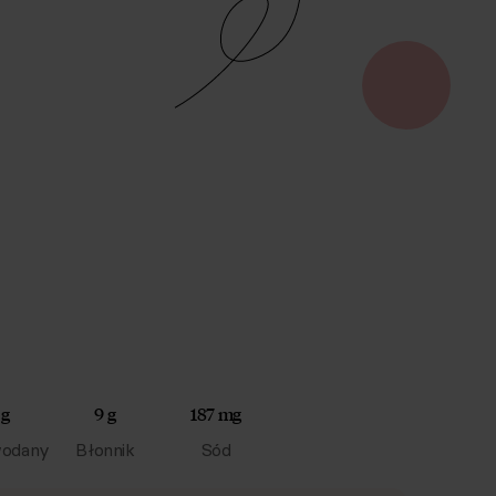
 g
9 g
187 mg
odany
Błonnik
Sód