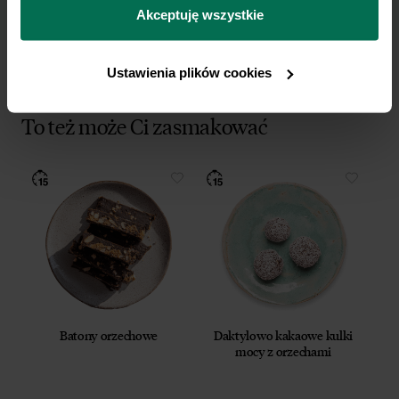
przetwarzamy dane osobowe w ramach 
Polityki 
Akceptuję wszystkie
prywatności.
Ustawienia plików cookies
To też może Ci zasmakować
Batony orzechowe
Daktylowo kakaowe kulki
mocy z orzechami