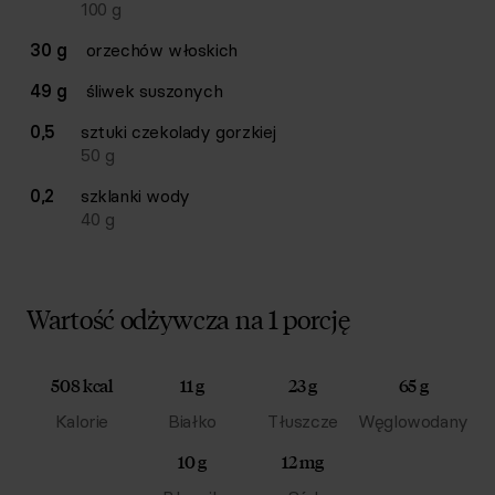
100
g
30 g
orzechów włoskich
49 g
śliwek suszonych
0,5
sztuki
czekolady gorzkiej
50
g
0,2
szklanki
wody
40
g
Wartość odżywcza na 1 porcję
508 kcal
11 g
23 g
65 g
Kalorie
Białko
Tłuszcze
Węglowodany
10 g
12 mg