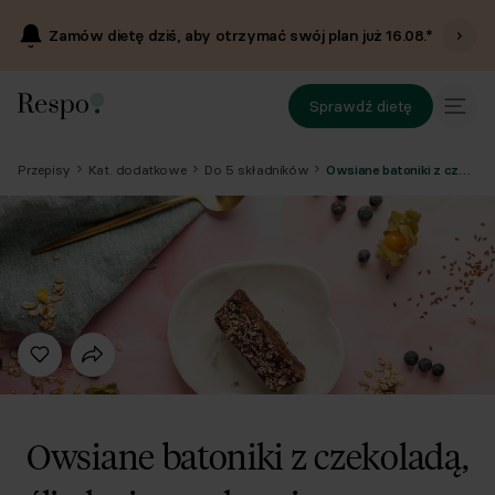
Zamów dietę dziś, aby otrzymać swój plan już
16.08
.*
Sprawdź dietę
Przepisy
Kat. dodatkowe
Do 5 składników
Owsiane batoniki z czekoladą, śliwką i orzechami
Owsiane batoniki z czekoladą,