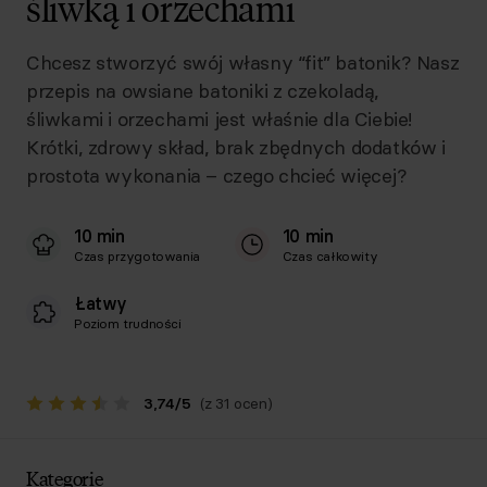
śliwką i orzechami
Chcesz stworzyć swój własny “fit” batonik? Nasz
przepis na owsiane batoniki z czekoladą,
śliwkami i orzechami jest właśnie dla Ciebie!
Krótki, zdrowy skład, brak zbędnych dodatków i
prostota wykonania – czego chcieć więcej?
10 min
10 min
Czas przygotowania
Czas całkowity
Łatwy
Poziom trudności
3,74
/
5
(z 31 ocen)
Kategorie