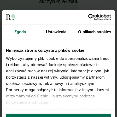
skrzynkę e-mail.
Zapisz się do naszego Newslettera
Imię
Zgoda
Ustawienia
O plikach cookies
Email
Niniejsza strona korzysta z plików cookie
Wykorzystujemy pliki cookie do spersonalizowania treści 
i reklam, aby oferować funkcje społecznościowe i 
Wyślij
analizować ruch w naszej witrynie. Informacje o tym, jak 
korzystasz z naszej witryny, udostępniamy partnerom 
Wyrażam zgodę na przetwarzanie moich
społecznościowym, reklamowym i analitycznym. 
danych osobowych w celu otrzymywania
Partnerzy mogą połączyć te informacje z innymi danymi 
Newslettera i potwierdzam zapoznanie się z
otrzymanymi od Ciebie lub uzyskanymi podczas 
polityką prywatności
.
korzystania z ich usług.
Dowiedz się więcej na temat tego, kim jesteśmy, jak 
można się z nami skontaktować i w jaki sposób 