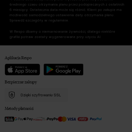
średniego czasu otrzymania planu przez podopiecznych z ostatnich
6 miesięcy. Ostateczna data może się różnić. Klient po zakupie ma
możliwość samodzielnego ustawienia daty otrzymania planu.
Sprawdź szczegóły w regulaminie.
W Respo dbamy o niemarnowanie żywności, dlatego niektóre
grafiki potraw zostały wygenerowane przy użyciu AI.
Aplikacja Respo
Bezpieczne zakupy
Dzięki szyfrowaniu SSL
Metody płatności