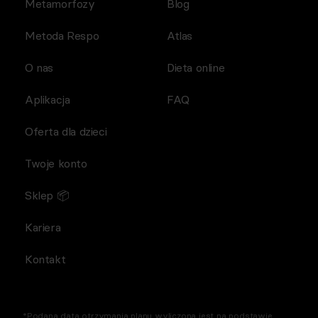
Metamorfozy
Blog
Metoda Respo
Atlas
O nas
Dieta online
Aplikacja
FAQ
Oferta dla dzieci
Twoje konto
Sklep 📦
Kariera
Kontakt
*Podana data otrzymania planu wyliczona jest na podstawie