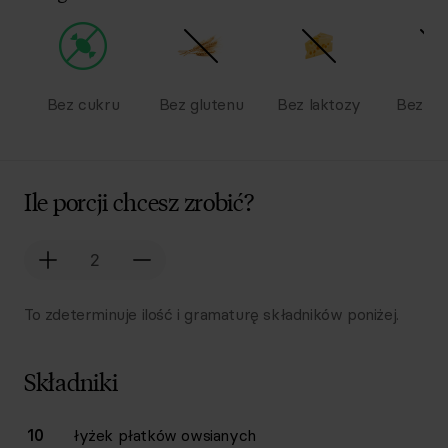
Bez cukru
Bez glutenu
Bez laktozy
Bez na
Ile porcji chcesz zrobić?
To zdeterminuje ilość i gramaturę składników poniżej.
Składniki
Lista składników przepisu z ilościami i wagami
10
łyżek
płatków owsianych
Ilość
Składnik