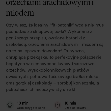
orzechami arachidowymi i
miodem
Czy wiesz, że idealny “fit-batonik” wcale nie musi
pochodzić ze sklepowej półki? Wykonane z
poniższego przepisu, owsiane batoniki z
czekoladą, orzechami arachidowymi i miodem są
na to najlepszym dowodem! Ta pyszna,
chrupiąca przekąska, to perfekcyjne połączenie
bogatych w nienasycone kwasy tłuszczowe
orzechów, wysokobłonnikowych płatków
owsianych, pełnowartościowego białka mleka
oraz gorzkiej czekolady – spróbuj koniecznie, a
pokochasz ich nieoczywisty smak!
10 min
10 min
Czas przygotowania
Czas całkowity