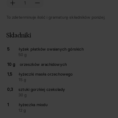
To zdeterminuje ilość i gramaturę składników poniżej.
Składniki
Lista składników przepisu z ilościami i wagami
5
łyżek
płatków owsianych górskich
Ilość
Składnik
50
g
10 g
orzeszków arachidowych
1,5
łyżeczki
masła orzechowego
15
g
0,3
sztuki
gorzkiej czekolady
30
g
1
łyżeczka
miodu
12
g