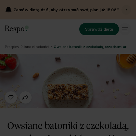
Zamów dietę dziś, aby otrzymać swój plan już
15.08
.*
Sprawdź dietę
Przepisy
Inne słodkości
Owsiane batoniki z czekoladą, orzechami arachidowymi i miodem
Owsiane batoniki z czekoladą,