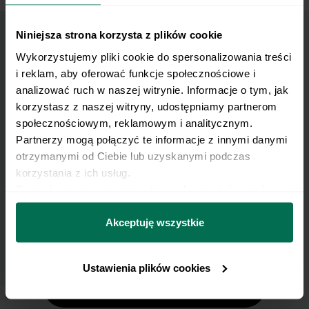
Niniejsza strona korzysta z plików cookie
Wykorzystujemy pliki cookie do spersonalizowania treści 
Wyślij przepis na e-mail
i reklam, aby oferować funkcje społecznościowe i 
analizować ruch w naszej witrynie. Informacje o tym, jak 
Nasze najlepsze przepisy, prosto na Twoja
korzystasz z naszej witryny, udostępniamy partnerom 
skrzynkę e-mail.
społecznościowym, reklamowym i analitycznym. 
Partnerzy mogą połączyć te informacje z innymi danymi 
otrzymanymi od Ciebie lub uzyskanymi podczas 
Zapisz się do naszego Newslettera
korzystania z ich usług.
Imię
Dowiedz się więcej na temat tego, kim jesteśmy, jak 
można się z nami skontaktować i w jaki sposób 
przetwarzamy dane osobowe w ramach 
Polityki 
Akceptuję wszystkie
Email
prywatności.
Ustawienia plików cookies
Wyślij