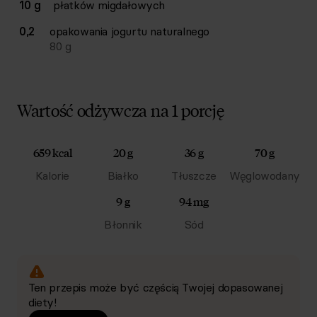
10 g
płatków migdałowych
0,2
opakowania
jogurtu naturalnego
80
g
Wartość odżywcza na 1 porcję
659 kcal
20 g
36 g
70 g
Kalorie
Białko
Tłuszcze
Węglowodany
9 g
94 mg
Błonnik
Sód
Ten przepis może być częścią Twojej dopasowanej
diety!