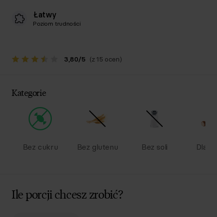
Łatwy
Poziom trudności
3,80
/
5
(z 15 ocen)
Kategorie
Bez cukru
Bez glutenu
Bez soli
Dla dz
Ile porcji chcesz zrobić?