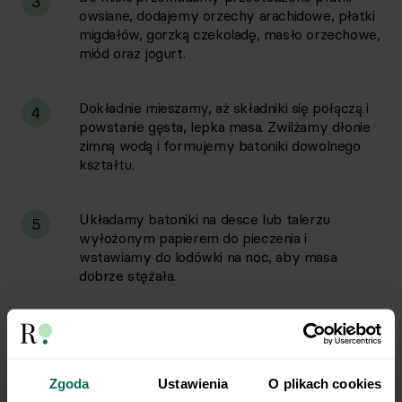
3
owsiane, dodajemy orzechy arachidowe, płatki
migdałów, gorzką czekoladę, masło orzechowe,
miód oraz jogurt.
Dokładnie mieszamy, aż składniki się połączą i
4
powstanie gęsta, lepka masa. Zwilżamy dłonie
zimną wodą i formujemy batoniki dowolnego
kształtu.
Układamy batoniki na desce lub talerzu
5
wyłożonym papierem do pieczenia i
wstawiamy do lodówki na noc, aby masa
dobrze stężała.
Następnego dnia batoniki są gotowe do
6
spożycia.
Zgoda
Ustawienia
O plikach cookies