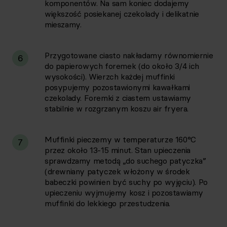
komponentów. Na sam koniec dodajemy
większość posiekanej czekolady i delikatnie
mieszamy.
Przygotowane ciasto nakładamy równomiernie
6
do papierowych foremek (do około 3/4 ich
wysokości). Wierzch każdej muffinki
posypujemy pozostawionymi kawałkami
czekolady. Foremki z ciastem ustawiamy
stabilnie w rozgrzanym koszu air fryera.
Muffinki pieczemy w temperaturze 160°C
7
przez około 13-15 minut. Stan upieczenia
sprawdzamy metodą „do suchego patyczka”
(drewniany patyczek włożony w środek
babeczki powinien być suchy po wyjęciu). Po
upieczeniu wyjmujemy kosz i pozostawiamy
muffinki do lekkiego przestudzenia.