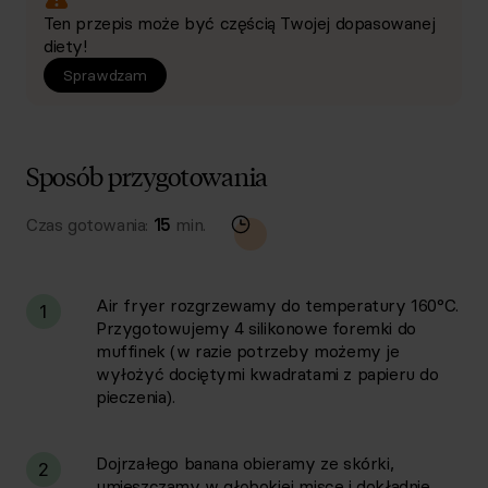
Ten przepis może być częścią Twojej dopasowanej
diety!
Sprawdzam
Sposób przygotowania
Czas gotowania:
15
min.
Air fryer rozgrzewamy do temperatury 160°C.
1
Przygotowujemy 4 silikonowe foremki do
muffinek (w razie potrzeby możemy je
wyłożyć dociętymi kwadratami z papieru do
pieczenia).
Dojrzałego banana obieramy ze skórki,
2
umieszczamy w głębokiej misce i dokładnie