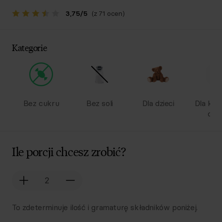
3,75
/
5
(z 71 ocen)
Kategorie
Bez cukru
Bez soli
Dla dzieci
Dla kob
ciąż
Ile porcji chcesz zrobić?
To zdeterminuje ilość i gramaturę składników poniżej.