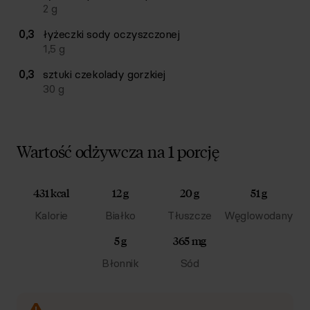
2
g
0,3
łyżeczki
sody oczyszczonej
1,5
g
0,3
sztuki
czekolady gorzkiej
30
g
Wartość odżywcza na 1 porcję
431 kcal
12 g
20 g
51 g
Kalorie
Białko
Tłuszcze
Węglowodany
5 g
365 mg
Błonnik
Sód