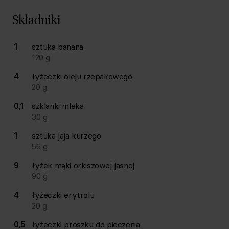
Składniki
Lista składników przepisu z ilościami i wagami
1
sztuka
banana
Ilość
Składnik
120
g
4
łyżeczki
oleju rzepakowego
20
g
0,1
szklanki
mleka
30
g
1
sztuka
jaja kurzego
56
g
9
łyżek
mąki orkiszowej jasnej
90
g
4
łyżeczki
erytrolu
20
g
0,5
łyżeczki
proszku do pieczenia