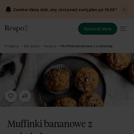
Zamów dietę dziś, aby otrzymać swój plan już
16.08
.*
Sprawdź dietę
Przepisy
Dla dzieci
Desery
Muffinki bananowe z czekoladą
Muffinki bananowe z