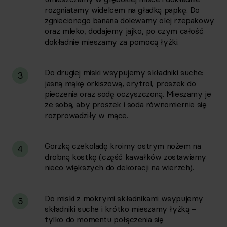
rozgniatamy widelcem na gładką papkę. Do
zgniecionego banana dolewamy olej rzepakowy
oraz mleko, dodajemy jajko, po czym całość
dokładnie mieszamy za pomocą łyżki.
Do drugiej miski wsypujemy składniki suche:
3
jasną mąkę orkiszową, erytrol, proszek do
pieczenia oraz sodę oczyszczoną. Mieszamy je
ze sobą, aby proszek i soda równomiernie się
rozprowadziły w mące.
Gorzką czekoladę kroimy ostrym nożem na
4
drobną kostkę (część kawałków zostawiamy
nieco większych do dekoracji na wierzch).
Do miski z mokrymi składnikami wsypujemy
5
składniki suche i krótko mieszamy łyżką –
tylko do momentu połączenia się