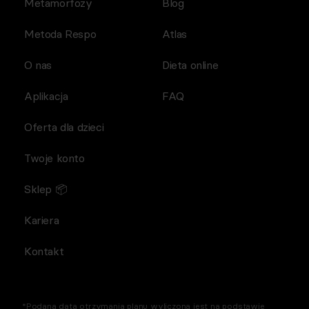
Metamorfozy
Blog
Metoda Respo
Atlas
O nas
Dieta online
Aplikacja
FAQ
Oferta dla dzieci
Twoje konto
Sklep 📦
Kariera
Kontakt
*Podana data otrzymania planu wyliczona jest na podstawie