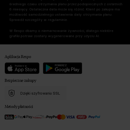
średniego czasu otrzymania planu przez podopiecznych z ostatnich
6 miesięcy. Ostateczna data może się różnić. Klient po zakupie ma
możliwość samodzielnego ustawienia daty otrzymania planu.
Sprawdź szczegóły w regulaminie.
W Respo dbamy o niemarnowanie żywności, dlatego niektóre
grafiki potraw zostały wygenerowane przy użyciu AI.
Aplikacja Respo
Bezpieczne zakupy
Dzięki szyfrowaniu SSL
Metody płatności