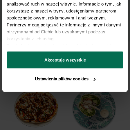
analizować ruch w naszej witrynie. Informacje o tym, jak 
Newslettera i potwierdzam zapoznanie się z
korzystasz z naszej witryny, udostępniamy partnerom 
polityką prywatności
.
społecznościowym, reklamowym i analitycznym. 
Partnerzy mogą połączyć te informacje z innymi danymi 
otrzymanymi od Ciebie lub uzyskanymi podczas 
korzystania z ich usług.
Dowiedz się więcej na temat tego, kim jesteśmy, jak 
można się z nami skontaktować i w jaki sposób 
przetwarzamy dane osobowe w ramach 
Polityki 
Akceptuję wszystkie
prywatności.
To też może Ci zasmakować
Ustawienia plików cookies