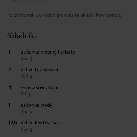
To zdeterminuje ilość i gramaturę składników poniżej.
Składniki
Lista składników przepisu z ilościami i wagami
1
szklanka
mocnej herbaty
Ilość
Składnik
250
g
2
sztuki
brzoskwini
180
g
4
łyżeczki
erytrolu
20
g
1
szklanka
wody
250
g
12,5
sztuki
kostek lodu
250
g