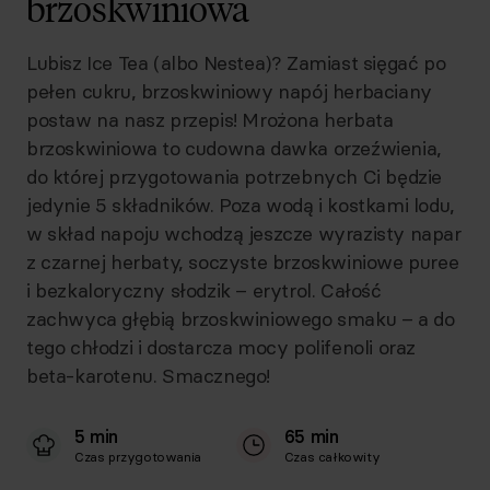
brzoskwiniowa
Lubisz Ice Tea (albo Nestea)? Zamiast sięgać po
pełen cukru, brzoskwiniowy napój herbaciany
postaw na nasz przepis! Mrożona herbata
brzoskwiniowa to cudowna dawka orzeźwienia,
do której przygotowania potrzebnych Ci będzie
jedynie 5 składników. Poza wodą i kostkami lodu,
w skład napoju wchodzą jeszcze wyrazisty napar
z czarnej herbaty, soczyste brzoskwiniowe puree
i bezkaloryczny słodzik – erytrol. Całość
zachwyca głębią brzoskwiniowego smaku – a do
tego chłodzi i dostarcza mocy polifenoli oraz
beta-karotenu. Smacznego!
5 min
65 min
Czas przygotowania
Czas całkowity