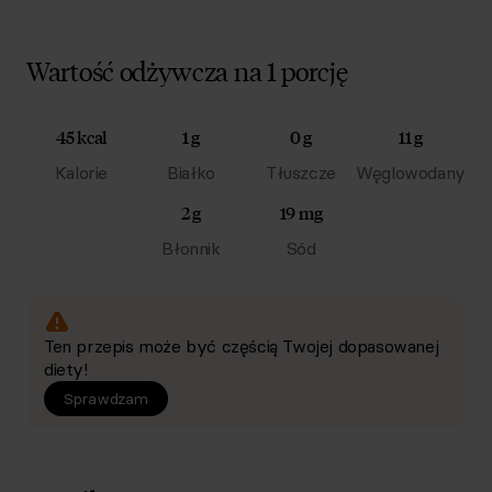
Wartość odżywcza na 1 porcję
45 kcal
1 g
0 g
11 g
Kalorie
Białko
Tłuszcze
Węglowodany
2 g
19 mg
Błonnik
Sód
Ten przepis może być częścią Twojej dopasowanej
diety!
Sprawdzam