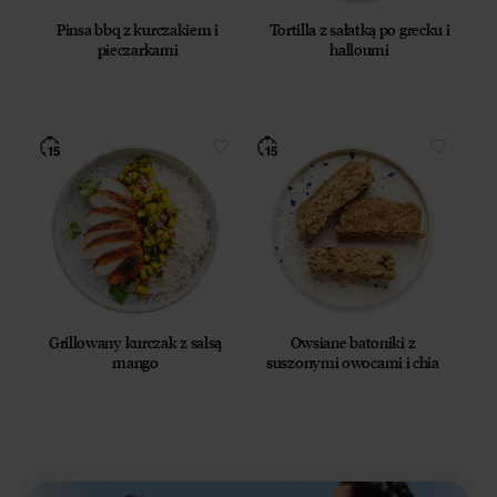
Pinsa bbq z kurczakiem i
Tortilla z sałatką po grecku i
pieczarkami
halloumi
Grillowany kurczak z salsą
Owsiane batoniki z
mango
suszonymi owocami i chia