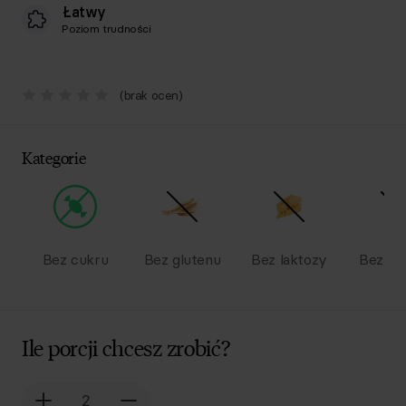
Łatwy
Poziom trudności
(brak ocen)
Kategorie
Bez cukru
Bez glutenu
Bez laktozy
Bez na
Ile porcji chcesz zrobić?