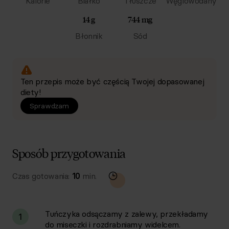
Kalorie
Białko
Tłuszcze
Węglowodany
14 g
744 mg
Błonnik
Sód
Ten przepis może być częścią Twojej dopasowanej
diety!
Sprawdzam
Sposób przygotowania
Czas gotowania:
10
min.
Tuńczyka odsączamy z zalewy, przekładamy
1
do miseczki i rozdrabniamy widelcem.