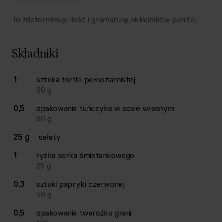
To zdeterminuje ilość i gramaturę składników poniżej.
Składniki
Lista składników przepisu z ilościami i wagami
1
sztuka
tortilli pełnoziarnistej
Ilość
Składnik
60
g
0,5
opakowania
tuńczyka w sosie własnym
60
g
25 g
sałaty
1
łyżka
serka śmietankowego
25
g
0,3
sztuki
papryki czerwonej
50
g
0,5
opakowania
twarożku grani