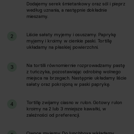
Dodajemy serek śmietankowy oraz sól i pieprz
według uznania, a następnie dokładnie
mieszamy.
Liście sałaty myjemy i osuszamy. Paprykę
2
myjemy i kroimy w cienkie paski. Tortillę
układamy na płaskiej powierzchni.
Na tortilli równomiernie rozprowadzamy pastę
3
z tuńczyka, pozostawiając odrobinę wolnego
miejsca na brzegach. Następnie układamy liście
sałaty oraz pokrojoną w paski paprykę.
Tortillę zwijamy ciasno w rulon. Gotowy rulon
4
kroimy na 2 lub 3 mniejsze kawałki, w
zależności od preferencji.
Owoce myjemy. Do lunchboxa wkładamy