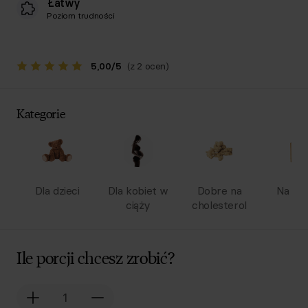
Łatwy
Poziom trudności
5,00
/
5
(z 2 ocen)
Kategorie
Dla dzieci
Dla kobiet w
Dobre na
Na wy
ciąży
cholesterol
Ile porcji chcesz zrobić?