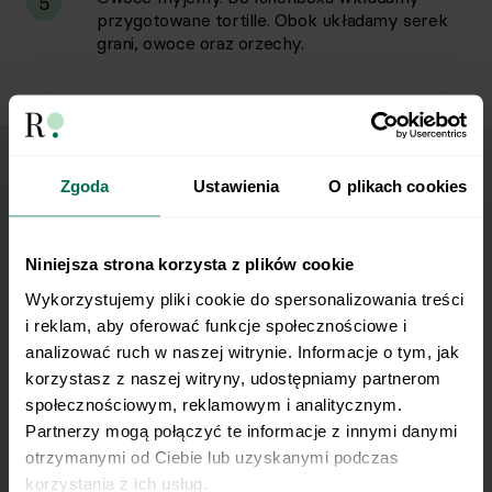
5
przygotowane tortille. Obok układamy serek
grani, owoce oraz orzechy.
Zgoda
Ustawienia
O plikach cookies
Wyślij przepis na e-mail
Nasze najlepsze przepisy, prosto na Twoja
Niniejsza strona korzysta z plików cookie
skrzynkę e-mail.
Wykorzystujemy pliki cookie do spersonalizowania treści 
i reklam, aby oferować funkcje społecznościowe i 
analizować ruch w naszej witrynie. Informacje o tym, jak 
Zapisz się do naszego Newslettera
korzystasz z naszej witryny, udostępniamy partnerom 
Imię
społecznościowym, reklamowym i analitycznym. 
Partnerzy mogą połączyć te informacje z innymi danymi 
otrzymanymi od Ciebie lub uzyskanymi podczas 
Email
korzystania z ich usług.