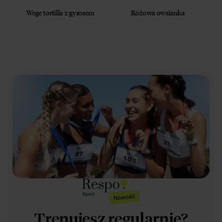
Wege tortilla z gyrosem
Różowa owsianka
Trenujesz regularnie?