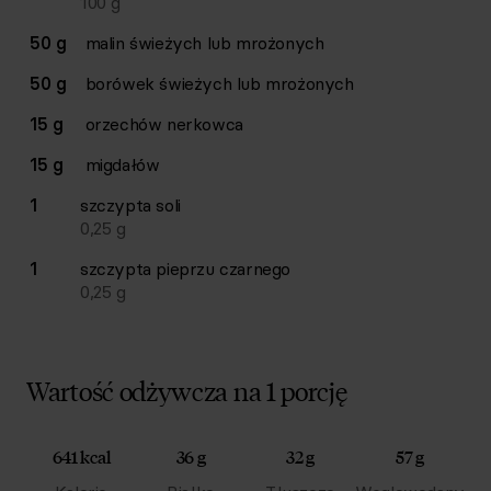
100
g
50 g
malin świeżych lub mrożonych
50 g
borówek świeżych lub mrożonych
15 g
orzechów nerkowca
15 g
migdałów
1
szczypta
soli
0,25
g
1
szczypta
pieprzu czarnego
0,25
g
Wartość odżywcza na 1 porcję
641 kcal
36 g
32 g
57 g