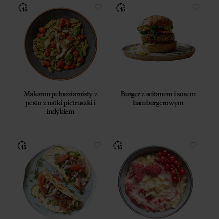
Makaron pełnoziarnisty z
Burger z seitanem i sosem
pesto z natki pietruszki i
hamburgerowym
indykiem