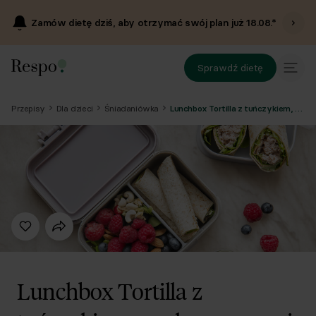
Zamów dietę dziś, aby otrzymać swój plan już
18.08
.*
Sprawdź dietę
Przepisy
Dla dzieci
Śniadaniówka
Lunchbox Tortilla z tuńczykiem, serek z owocami i orzechami
Lunchbox Tortilla z