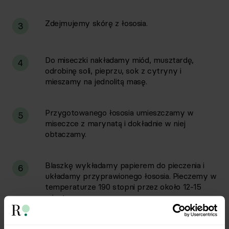
Zdejmujemy skórę z łososia.
3
Do miseczki nakładamy miód, musztardę,
4
odrobinę soli, pieprzu, sok z cytryny i
mieszamy na jednolitą masę.
Przygotowanego łososia umieszczamy w
5
miseczce z marynatą i dokładnie w niej
obtaczamy.
Blaszkę wykładamy papierem do pieczenia i
6
układamy przyprawionego łososia. Pieczemy w
temperaturze 190 stopni przez około 12-15
minut.
Upieczoną rybę podajemy z ryżem oraz