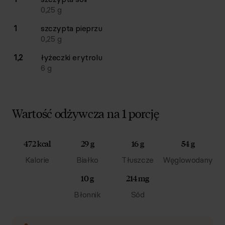
0,25
g
1
szczypta
pieprzu
0,25
g
1,2
łyżeczki
erytrolu
6
g
Wartość odżywcza na 1 porcję
472 kcal
29 g
16 g
54 g
Kalorie
Białko
Tłuszcze
Węglowodany
10 g
214 mg
Błonnik
Sód