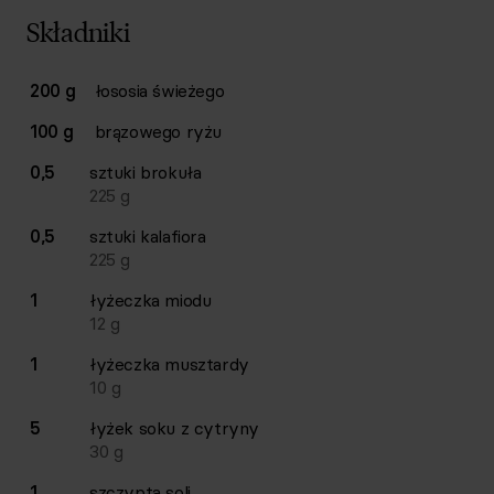
Składniki
Lista składników przepisu z ilościami i wagami
200 g
łososia świeżego
Ilość
Składnik
100 g
brązowego ryżu
0,5
sztuki
brokuła
225
g
0,5
sztuki
kalafiora
225
g
1
łyżeczka
miodu
12
g
1
łyżeczka
musztardy
10
g
5
łyżek
soku z cytryny
30
g
1
szczypta
soli