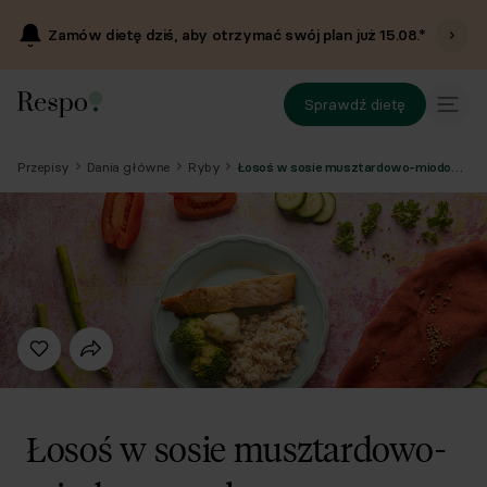
Zamów dietę dziś, aby otrzymać swój plan już
15.08
.*
Sprawdź dietę
Przepisy
Dania główne
Ryby
Łosoś w sosie musztardowo-miodowym z brązowym ryżem, brokułem i kalafiorem
Łosoś w sosie musztardowo-