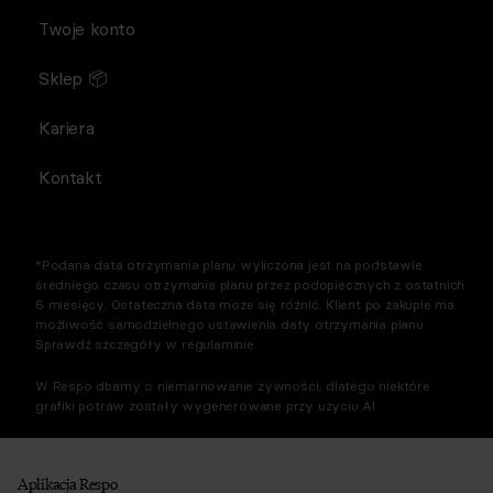
Twoje konto
Sklep 📦
Kariera
Kontakt
*Podana data otrzymania planu wyliczona jest na podstawie
średniego czasu otrzymania planu przez podopiecznych z ostatnich
6 miesięcy. Ostateczna data może się różnić. Klient po zakupie ma
możliwość samodzielnego ustawienia daty otrzymania planu.
Sprawdź szczegóły w regulaminie.
W Respo dbamy o niemarnowanie żywności, dlatego niektóre
grafiki potraw zostały wygenerowane przy użyciu AI.
Aplikacja Respo