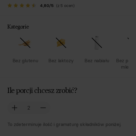
4,80
/
5
(z 5 ocen)
Kategorie
Bez glutenu
Bez laktozy
Bez nabiału
Bez pro
mlecz
Ile porcji chcesz zrobić?
To zdeterminuje ilość i gramaturę składników poniżej.