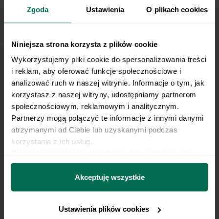
7
Zgoda
różyczkami kalafiora i brokuła. Smacznego!
Ustawienia
O plikach cookies
Niniejsza strona korzysta z plików cookie
Wykorzystujemy pliki cookie do spersonalizowania treści 
i reklam, aby oferować funkcje społecznościowe i 
Wyślij przepis na e-mail
analizować ruch w naszej witrynie. Informacje o tym, jak 
korzystasz z naszej witryny, udostępniamy partnerom 
społecznościowym, reklamowym i analitycznym. 
Nasze najlepsze przepisy, prosto na Twoja
Partnerzy mogą połączyć te informacje z innymi danymi 
skrzynkę e-mail.
otrzymanymi od Ciebie lub uzyskanymi podczas 
korzystania z ich usług.
Zapisz się do naszego Newslettera
Dowiedz się więcej na temat tego, kim jesteśmy, jak 
można się z nami skontaktować i w jaki sposób 
Imię
przetwarzamy dane osobowe w ramach 
Polityki 
Akceptuję wszystkie
prywatności.
Email
Ustawienia plików cookies