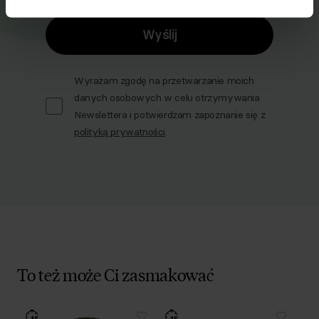
Wyślij
Wyrażam zgodę na przetwarzanie moich
danych osobowych w celu otrzymywania
Newslettera i potwierdzam zapoznanie się z
polityką prywatności
.
To też może Ci zasmakować