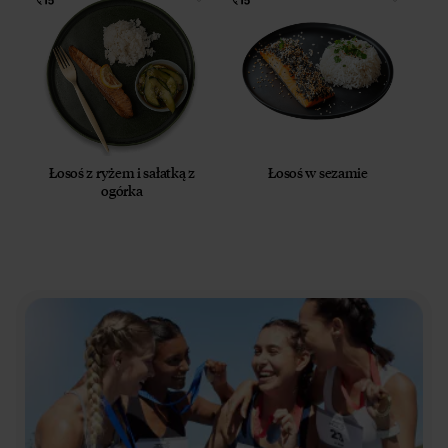
Łosoś z ryżem i sałatką z
Łosoś w sezamie
ogórka