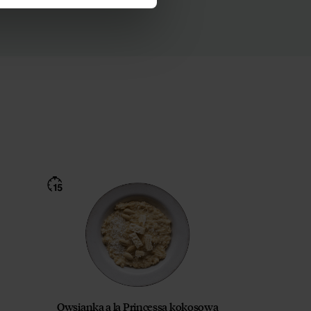
Owsianka a la Princessa kokosowa