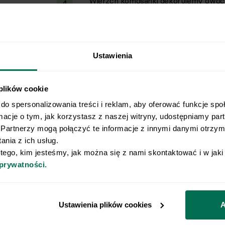
Wierzch komosanki dekorujemy owoc
4
warto je wcześniej rozmrozić.
Ustawienia
 plików cookie
Wyślij przepis na e-mail
do spersonalizowania treści i reklam, aby oferować funkcje spo
rmacje o tym, jak korzystasz z naszej witryny, udostępniamy pa
e najlepsze przepisy, prosto na Twoja skrzynkę e-
Partnerzy mogą połączyć te informacje z innymi danymi otrzyma
nia z ich usług.
o naszego Newslettera
 tego, kim jesteśmy, jak można się z nami skontaktować i w jak
 prywatności.
Email
godę na przetwarzanie moich danych osobowych w celu otrzymywania 
Ustawienia plików cookies
A
am zapoznanie się z
polityką prywatności
.