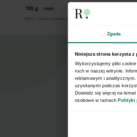
100 g
malin
Kliknij i odhacz składnik, który już masz.
Zgoda
Niniejsza strona korzysta z
Wykorzystujemy pliki cookie 
ruch w naszej witrynie. Info
Nasz
reklamowym i analitycznym. 
uzyskanymi podczas korzysta
Zapisz się d
Dowiedz się więcej na temat
osobowe w ramach 
Polityki
Imię
Wyrażam z
potwierdz