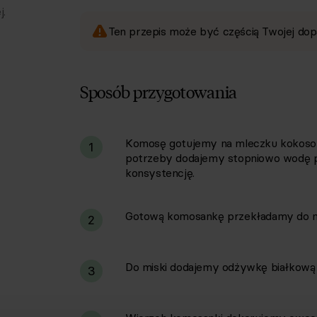
j.
Ten przepis może być częścią Twojej dop
Sposób przygotowania
Komosę gotujemy na mleczku kokosowy
i
1
potrzeby dodajemy stopniowo wodę p
konsystencję.
Gotową komosankę przekładamy do mi
2
Do miski dodajemy odżywkę białkową i
3