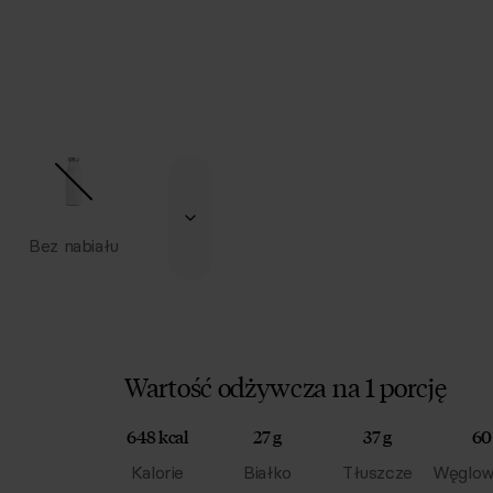
Bez nabiału
Wartość odżywcza na 1 porcję
648 kcal
27 g
37 g
60
Kalorie
Białko
Tłuszcze
Węglow