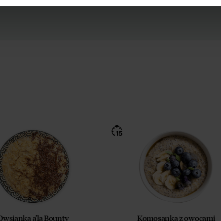
Owsianka a’la Bounty
Komosanka z owocami