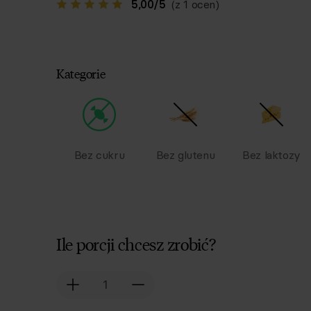
5,00
/
5
(z 1 ocen)
Kategorie
Bez cukru
Bez glutenu
Bez laktozy
Ile porcji chcesz zrobić?