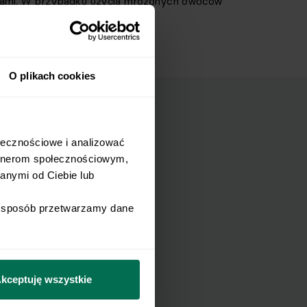
ami. W przypadku użycia mrożonych owoców
O plikach cookies
łecznościowe i analizować 
rtnerom społecznościowym, 
mail.
nymi od Ciebie lub 
i sposób przetwarzamy dane 
Wyślij
Newslettera i
kceptuję wszystkie