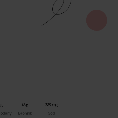
 g
13 g
239 mg
odany
Błonnik
Sód