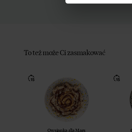
To też może Ci zasmakować
Owsianka a’la Mars