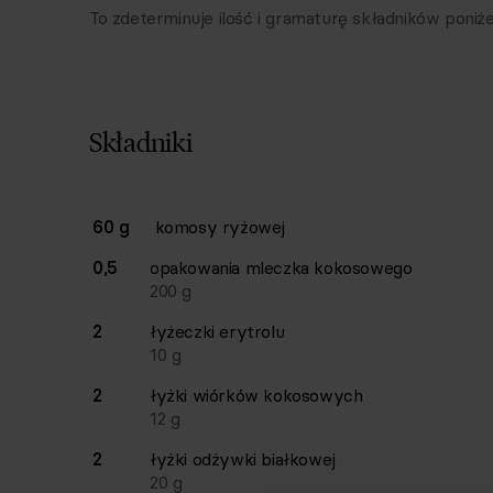
To zdeterminuje ilość i gramaturę składników poniże
Składniki
Lista składników przepisu z ilościami i wagam
60 g
komosy ryżowej
Ilość
Składnik
0,5
opakowania
mleczka kokosowego
200
g
2
łyżeczki
erytrolu
10
g
2
łyżki
wiórków kokosowych
12
g
2
łyżki
odżywki białkowej
20
g