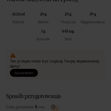
412 kcal
20 g
20 g
39 g
Kalorie
Białko
Tłuszcze
Węglowodany
3 g
445 mg
Błonnik
Sód
Ten przepis może być częścią Twojej dopasowanej
diety!
Sprawdzam
Sposób przygotowania
Czas gotowania:
5
min.