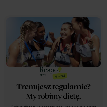
Trenujesz regularnie?
My robimy dietę.
Opieka dietetyka sportowego i indywidualny plan