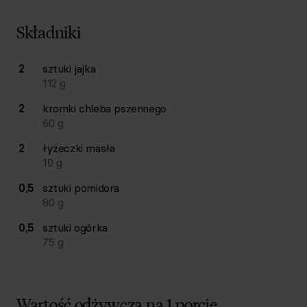
Składniki
Lista składników przepisu z ilościami i wagami
2
sztuki
jajka
Ilość
Składnik
112
g
2
kromki
chleba pszennego
60
g
2
łyżeczki
masła
10
g
0,5
sztuki
pomidora
80
g
0,5
sztuki
ogórka
75
g
Wartość odżywcza na 1 porcję