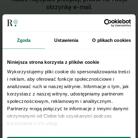
skrzynkę e-mail.
Zapisz się do naszego Newslettera
Imię
Zgoda
Ustawienia
O plikach cookies
Email
Niniejsza strona korzysta z plików cookie
Wykorzystujemy pliki cookie do spersonalizowania treści 
i reklam, aby oferować funkcje społecznościowe i 
Wyślij
analizować ruch w naszej witrynie. Informacje o tym, jak 
korzystasz z naszej witryny, udostępniamy partnerom 
społecznościowym, reklamowym i analitycznym. 
Wyrażam zgodę na przetwarzanie moich
Partnerzy mogą połączyć te informacje z innymi danymi 
danych osobowych w celu otrzymywania
otrzymanymi od Ciebie lub uzyskanymi podczas 
Newslettera i potwierdzam zapoznanie się z
korzystania z ich usług.
polityką prywatności
.
Dowiedz się więcej na temat tego, kim jesteśmy, jak 