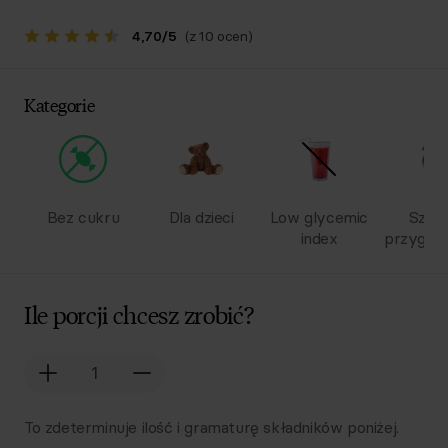
4,70
/
5
(z 10 ocen)
Kategorie
Bez cukru
Dla dzieci
Low glycemic
Szyb
index
przygot
Ile porcji chcesz zrobić?
To zdeterminuje ilość i gramaturę składników poniżej.