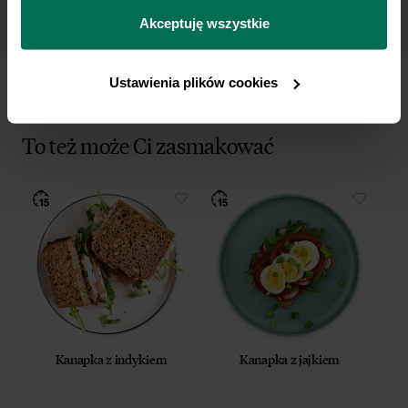
można się z nami skontaktować i w jaki sposób 
przetwarzamy dane osobowe w ramach 
Polityki 
Akceptuję wszystkie
prywatności.
Ustawienia plików cookies
To też może Ci zasmakować
Kanapka z indykiem
Kanapka z jajkiem