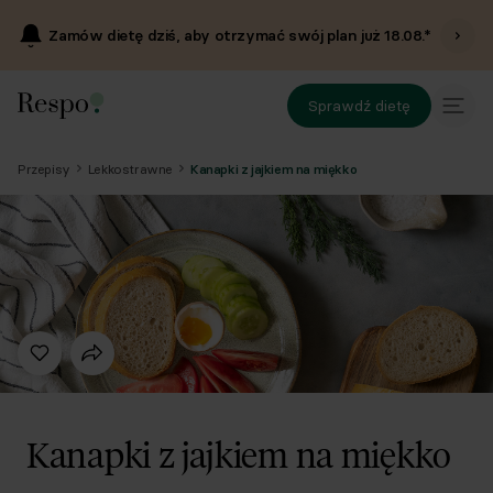
Zamów dietę dziś, aby otrzymać swój plan już
18.08
.*
Sprawdź dietę
Przepisy
Lekkostrawne
Kanapki z jajkiem na miękko
Kanapki z jajkiem na miękko