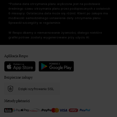
*Podana data otrzymania planu wyliczona jest na podstawie
średniego czasu otrzymania planu przez podopiecznych z ostatnich
6 miesięcy. Ostateczna data może się różnić. Klient po zakupie ma
możliwość samodzielnego ustawienia daty otrzymania planu.
Sprawdź szczegóły w regulaminie.
W Respo dbamy o niemarnowanie żywności, dlatego niektóre
grafiki potraw zostały wygenerowane przy użyciu AI.
Aplikacja Respo
Bezpieczne zakupy
Dzięki szyfrowaniu SSL
Metody płatności