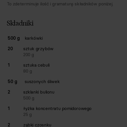
To zdeterminuje ilość i gramaturę składników poniżej.
Składniki
Lista składników przepisu z ilościami i wagami
500 g
karkówki
Ilość
Składnik
20
sztuk
grzybów
200
g
1
sztuka
cebuli
80
g
50 g
suszonych śliwek
2
szklanki
bulionu
500
g
1
łyżka
koncentratu pomidorowego
25
g
2
ząbki
czosnku