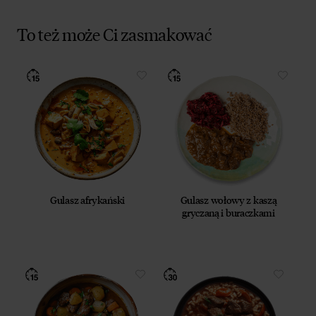
To też może Ci zasmakować
Gulasz afrykański
Gulasz wołowy z kaszą
gryczaną i buraczkami