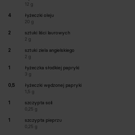
12
g
4
łyżeczki
oleju
20
g
2
sztuki
liści laurowych
2
g
2
sztuki
ziela angielskiego
2
g
1
łyżeczka
słodkiej papryki
3
g
0,5
łyżeczki
wędzonej papryki
1,5
g
1
szczypta
soli
0,25
g
1
szczypta
pieprzu
0,25
g