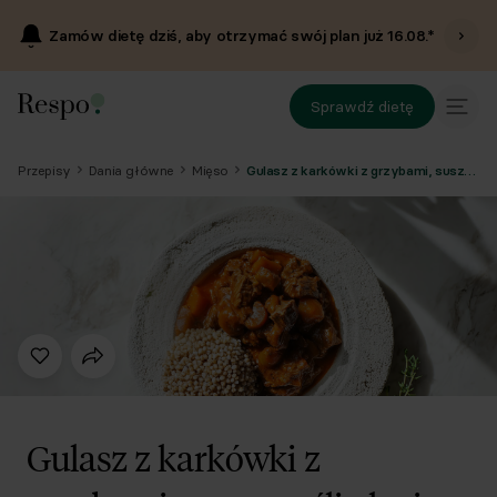
Zamów dietę dziś, aby otrzymać swój plan już
16.08
.*
Sprawdź dietę
Przepisy
Dania główne
Mięso
Gulasz z karkówki z grzybami, suszoną śliwką i kaszą
Gulasz z karkówki z