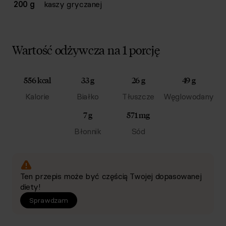
200 g
kaszy gryczanej
Wartość odżywcza na 1 porcję
556 kcal
33 g
26 g
49 g
Kalorie
Białko
Tłuszcze
Węglowodany
7 g
571 mg
Błonnik
Sód
Ten przepis może być częścią Twojej dopasowanej
diety!
Sprawdzam