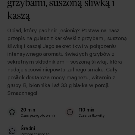
grzybami, suszoną śliwką i
kaszą
Obiad, który pachnie jesienią? Postaw na nasz
przepis na gulasz z karkówki z grzybami, suszoną
śliwką i kaszą! Jego sekret tkwi w połączeniu
intensywnego aromatu świeżych grzybów z
sekretnym składnikiem – suszoną śliwką, która
nadaje sosowi niepowtarzalnego smaku. Cały
posiłek dostarcza mocy magnezu, witamin z
grupy B, błonnika i aż 33 g białka w porcji.
Smacznego!
20 min
110 min
Czas przygotowania
Czas całkowity
Średni
Poziom trudności