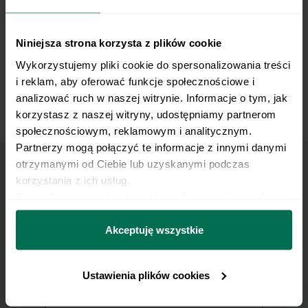
dusimy przez około 1,5 godziny, aż mięso
będzie miękkie. Doprawiamy do smaku solą i
pieprzem.
Niniejsza strona korzysta z plików cookie
Wykorzystujemy pliki cookie do spersonalizowania treści 
i reklam, aby oferować funkcje społecznościowe i 
Gulasz podajemy z kaszą.
9
analizować ruch w naszej witrynie. Informacje o tym, jak 
korzystasz z naszej witryny, udostępniamy partnerom 
społecznościowym, reklamowym i analitycznym. 
Partnerzy mogą połączyć te informacje z innymi danymi 
otrzymanymi od Ciebie lub uzyskanymi podczas 
korzystania z ich usług.
Wyślij przepis na e-mail
Dowiedz się więcej na temat tego, kim jesteśmy, jak 
można się z nami skontaktować i w jaki sposób 
Nasze najlepsze przepisy, prosto na Twoja
przetwarzamy dane osobowe w ramach 
Polityki 
Akceptuję wszystkie
skrzynkę e-mail.
prywatności.
Ustawienia plików cookies
Zapisz się do naszego Newslettera