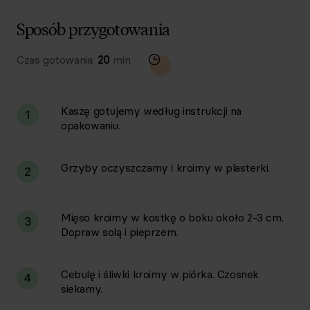
Sposób przygotowania
Czas gotowania:
20
min.
Kaszę gotujemy według instrukcji na
1
opakowaniu.
Grzyby oczyszczamy i kroimy w plasterki.
2
Mięso kroimy w kostkę o boku około 2-3 cm.
3
Dopraw solą i pieprzem.
Cebulę i śliwki kroimy w piórka. Czosnek
4
siekamy.