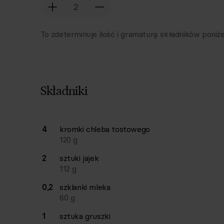
To zdeterminuje ilość i gramaturę składników poniże
Składniki
Lista składników przepisu z ilościami i wagam
4
kromki
chleba tostowego
Ilość
Składnik
120
g
2
sztuki
jajek
112
g
0,2
szklanki
mleka
60
g
1
sztuka
gruszki