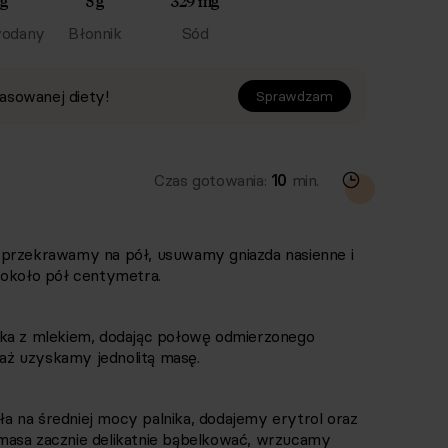
 g
5 g
329 mg
odany
Błonnik
Sód
asowanej diety!
Sprawdzam
Czas gotowania:
10
min.
 przekrawamy na pół, usuwamy gniazda nasienne i
 około pół centymetra.
jka z mlekiem, dodając połowę odmierzonego
ż uzyskamy jednolitą masę.
 na średniej mocy palnika, dodajemy erytrol oraz
masa zacznie delikatnie bąbelkować, wrzucamy