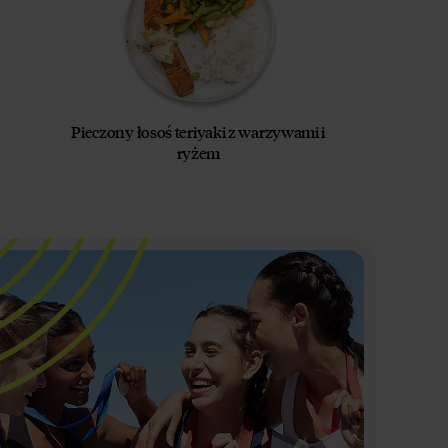
Pieczony łosoś teriyaki z warzywami i
ryżem