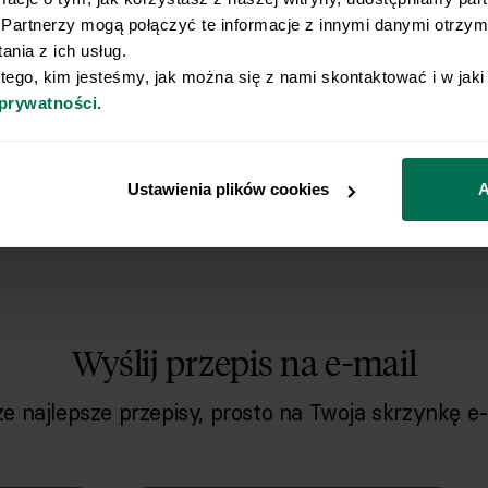
8
Partnerzy mogą połączyć te informacje z innymi danymi otrzyma
nia z ich usług.
Na wierzchu układamy wachlarz z prz
9
 tego, kim jesteśmy, jak można się z nami skontaktować i w jak
skarmelizowanych gruszek.
 prywatności.
Całość polewamy miodem i posypuj
10
Ustawienia plików cookies
A
Wyślij przepis na e-mail
e najlepsze przepisy, prosto na Twoja skrzynkę e-
o naszego Newslettera