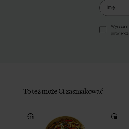
Imię
Wyrażam z
potwierdz
To też może Ci zasmakować