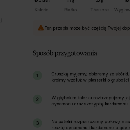
482 kcal
14 g
23 g
55
Kalorie
Białko
Tłuszcze
Węglow
j.
Ten przepis może być częścią Twojej dop
Sposób przygotowania
Gruszkę myjemy, obieramy ze skórki,
i
1
kroimy wzdłuż w plasterki o grubości
W głębokim talerzu roztrzepujemy ja
2
cynamonu oraz szczyptę kardamonu, a
Na patelni rozpuszczamy połowę masła
3
resztę cynamonu i kardamonu, a gdy 