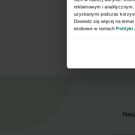
reklamowym i analitycznym. 
uzyskanymi podczas korzysta
Dowiedz się więcej na temat
osobowe w ramach 
Polityki
Nasz
Zapisz się d