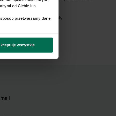
nymi od Ciebie lub 
ygotowanych wcześniej ciepłych,
i sposób przetwarzamy dane 
emy kardamonem.
kceptuję wszystkie
mail.