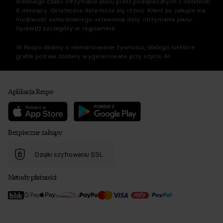
średniego czasu otrzymania planu przez podopiecznych z ostatnich
6 miesięcy. Ostateczna data może się różnić. Klient po zakupie ma
możliwość samodzielnego ustawienia daty otrzymania planu.
Sprawdź szczegóły w regulaminie.
W Respo dbamy o niemarnowanie żywności, dlatego niektóre
grafiki potraw zostały wygenerowane przy użyciu AI.
Aplikacja Respo
Bezpieczne zakupy
Dzięki szyfrowaniu SSL
Metody płatności