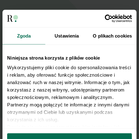
Wyślij przepis na e-mail
Nasze najlepsze przepisy, prosto na Twoja
Zgoda
Ustawienia
O plikach cookies
skrzynkę e-mail.
Niniejsza strona korzysta z plików cookie
Zapisz się do naszego Newslettera
Wykorzystujemy pliki cookie do spersonalizowania treści 
Imię
i reklam, aby oferować funkcje społecznościowe i 
analizować ruch w naszej witrynie. Informacje o tym, jak 
korzystasz z naszej witryny, udostępniamy partnerom 
Email
społecznościowym, reklamowym i analitycznym. 
Partnerzy mogą połączyć te informacje z innymi danymi 
otrzymanymi od Ciebie lub uzyskanymi podczas 
Wyślij
korzystania z ich usług.
Dowiedz się więcej na temat tego, kim jesteśmy, jak 
można się z nami skontaktować i w jaki sposób 
Wyrażam zgodę na przetwarzanie moich