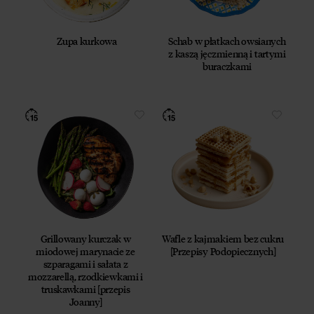
Zupa kurkowa
Schab w płatkach owsianych
z kaszą jęczmienną i tartymi
buraczkami
Grillowany kurczak w
Wafle z kajmakiem bez cukru
miodowej marynacie ze
[Przepisy Podopiecznych]
szparagami i sałata z
mozzarellą, rzodkiewkami i
truskawkami [przepis
Joanny]