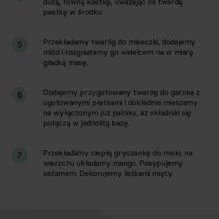
dużą, równą kostkę, uważając na twardą
pestkę w środku.
Przekładamy twaróg do miseczki, dodajemy
5
miód i rozgniatamy go widelcem na w miarę
gładką masę.
Dodajemy przygotowany twaróg do garnka z
6
ugotowanymi płatkami i dokładnie mieszamy
na wyłączonym już palniku, aż składniki się
połączą w jednolitą bazę.
Przekładamy ciepłą gryczankę do miski, na
7
wierzchu układamy mango. Posypujemy
sezamem. Dekorujemy listkami mięty.