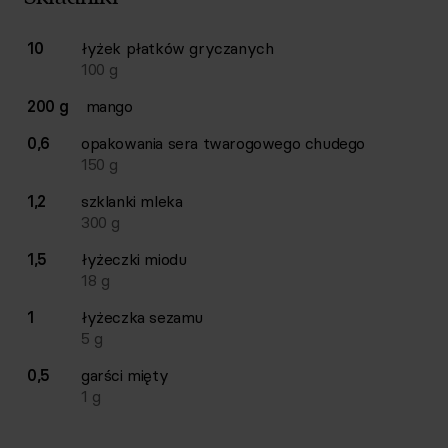
Lista składników przepisu z ilościami i wagami
10
łyżek
płatków gryczanych
Ilość
Składnik
100
g
200 g
mango
0,6
opakowania
sera twarogowego chudego
150
g
1,2
szklanki
mleka
300
g
1,5
łyżeczki
miodu
18
g
1
łyżeczka
sezamu
5
g
0,5
garści
mięty
1
g