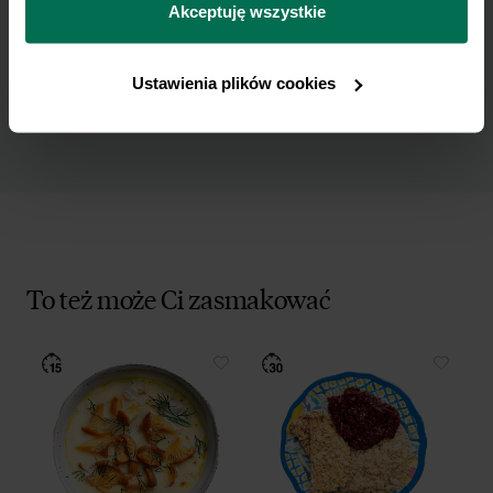
przetwarzamy dane osobowe w ramach 
Polityki 
Akceptuję wszystkie
danych osobowych w celu otrzymywania
prywatności.
Newslettera i potwierdzam zapoznanie się z
polityką prywatności
.
Ustawienia plików cookies
To też może Ci zasmakować