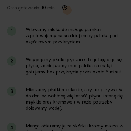
Czas gotowania:
10
min.
Wlewamy mleko do małego garnka i
1
zagotowujemy na średniej mocy palnika pod
częściowym przykryciem.
Wsypujemy płatki gryczane do gotującego się
2
płynu, zmniejszamy moc palnika na małą i
gotujemy bez przykrycia przez około 5 minut.
Mieszamy płatki regularnie, aby nie przywarły
3
do dna, aż wchłoną większość płynu i staną się
miękkie oraz kremowe ( w razie potrzeby
dolewamy wodę).
Mango obieramy je ze skórki i kroimy miąższ w
4