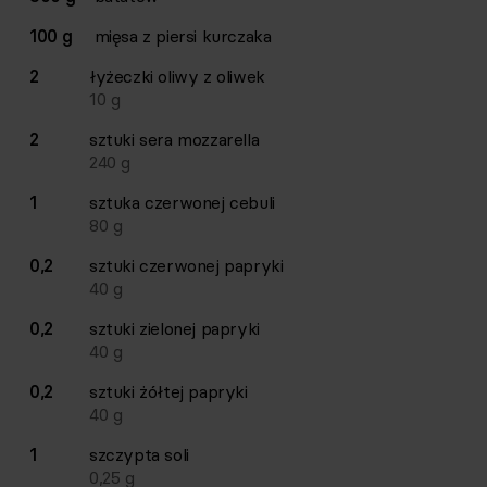
100 g
mięsa z piersi kurczaka
2
łyżeczki
oliwy z oliwek
10
g
2
sztuki
sera mozzarella
240
g
1
sztuka
czerwonej cebuli
80
g
0,2
sztuki
czerwonej papryki
40
g
0,2
sztuki
zielonej papryki
40
g
0,2
sztuki
żółtej papryki
40
g
1
szczypta
soli
0,25
g