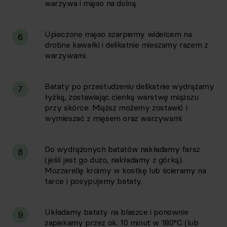
warzywa i mięso na dolną.
Upieczone mięso szarpiemy widelcem na
6
drobne kawałki i delikatnie mieszamy razem z
warzywami.
Bataty po przestudzeniu delikatnie wydrążamy
7
łyżką, zostawiając cienką warstwę miąższu
przy skórce. Miąższ możemy zostawić i
wymieszać z mięsem oraz warzywami.
Do wydrążonych batatów nakładamy farsz
8
(jeśli jest go dużo, nakładamy z górką).
Mozzarellę kroimy w kostkę lub ścieramy na
tarce i posypujemy bataty.
Układamy bataty na blaszce i ponownie
9
zapiekamy przez ok. 10 minut w 180°C (lub