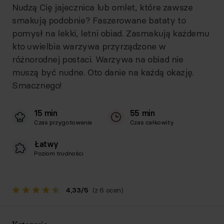
Nudzą Cię jajecznica lub omlet, które zawsze
smakują podobnie? Faszerowane bataty to
pomysł na lekki, letni obiad. Zasmakują każdemu
kto uwielbia warzywa przyrządzone w
różnorodnej postaci. Warzywa na obiad nie
muszą być nudne. Oto danie na każdą okazję.
Smacznego!
15 min
55 min
Czas przygotowania
Czas całkowity
Łatwy
Poziom trudności
4,33
/
5
(z 6 ocen)