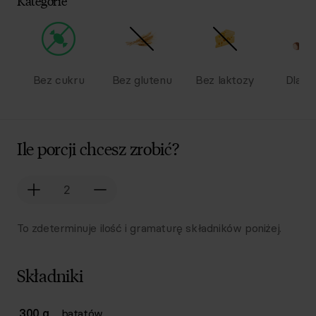
Kategorie
Bez cukru
Bez glutenu
Bez laktozy
Dla dz
Ile porcji chcesz zrobić?
To zdeterminuje ilość i gramaturę składników poniżej.
Składniki
Lista składników przepisu z ilościami i wagami
300 g
batatów
Ilość
Składnik