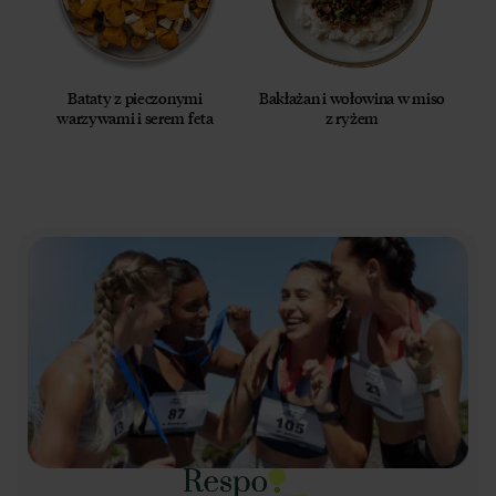
Bataty z pieczonymi
Bakłażan i wołowina w miso
warzywami i serem feta
z ryżem