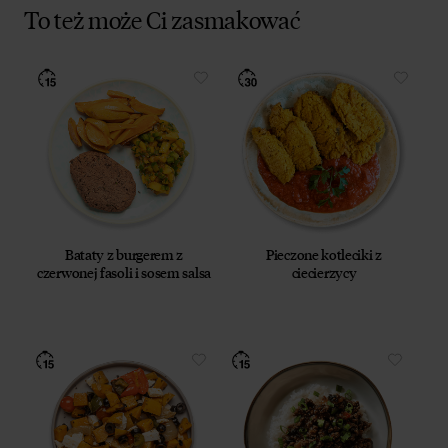
To też może Ci zasmakować
Bataty z burgerem z
Pieczone kotleciki z
czerwonej fasoli i sosem salsa
ciecierzycy