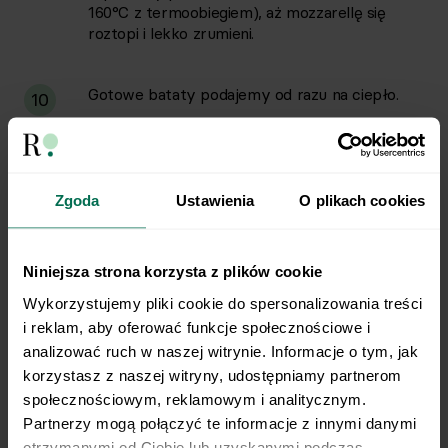
160°C z termoobiegiem), aż mozzarellę się
roztopi i lekko zrumieni.
Gotowe bataty podajemy od razu na ciepło.
10
Przepis na pyszne i sycące bataty
Zgoda
Ustawienia
O plikach cookies
faszerowane
Aż 38 gramów białka w porcji, sporo warzyw i
Niniejsza strona korzysta z plików cookie
zbalansowany smak. Właśnie takie są
faszerowane
Wykorzystujemy pliki cookie do spersonalizowania treści 
bataty
od Respo, które stanowią świetny pomysł na
sycący i pożywny obiad. To również doskonały pomysł
i reklam, aby oferować funkcje społecznościowe i 
na posiłek dla rodziny oraz do zabrania do
analizować ruch w naszej witrynie. Informacje o tym, jak 
pracowniczego lunchboxa. Sprawdź, a na pewno na
korzystasz z naszej witryny, udostępniamy partnerom 
dłużej zagości w Twoim menu.
społecznościowym, reklamowym i analitycznym. 
Bataty faszerowane kurczakiem na
Partnerzy mogą połączyć te informacje z innymi danymi 
imprezę
otrzymanymi od Ciebie lub uzyskanymi podczas 