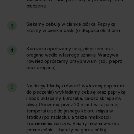
pieczenia.
Siekamy cebulę w cienkie piórka. Paprykę
3
kroimy w cienkie paski (o długości ok. 3 cm).
Kurczaka oprószamy solą, pieprzem oraz
4
oregano wedle własnego uznania. Warzywa
również oprószamy przyprawami (sól, pieprz
oraz oregano).
Na drugą blachę (również wyłożoną papierem
5
do pieczenia) wykładamy cebulę oraz paprykę
i obok układamy kurczaka, całość skrapiamy
oliwą. Pieczemy przez 20 minut w tej samej
temperaturze do jasnego koloru mięsa w
środku (po nacięciu), a także miękkości i
zrumienienia warzyw. Blachy można włożyć
jednocześnie – bataty na górną półkę,