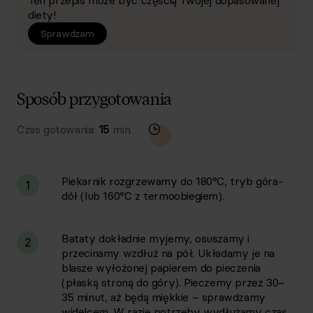
Ten przepis może być częścią Twojej dopasowanej
diety!
Sprawdzam
Sposób przygotowania
Czas gotowania:
15
min.
Piekarnik rozgrzewamy do 180°C, tryb góra-
1
dół (lub 160°C z termoobiegiem).
Bataty dokładnie myjemy, osuszamy i
2
przecinamy wzdłuż na pół. Układamy je na
blasze wyłożonej papierem do pieczenia
(płaską stroną do góry). Pieczemy przez 30–
35 minut, aż będą miękkie – sprawdzamy
widelcem. W razie potrzeby wydłużamy czas