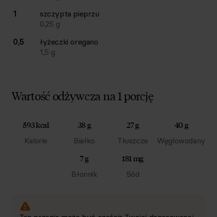
1
szczypta
pieprzu
0,25
g
0,5
łyżeczki
oregano
1,5
g
Wartość odżywcza na 1 porcję
593 kcal
38 g
27 g
40 g
Kalorie
Białko
Tłuszcze
Węglowodany
7 g
181 mg
Błonnik
Sód