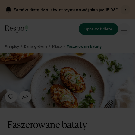
Zamów dietę dziś, aby otrzymać swój plan już
15.08
.*
Sprawdź dietę
Przepisy
Dania główne
Mięso
Faszerowane bataty
Faszerowane bataty