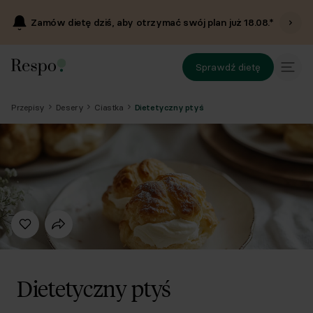
Zamów dietę dziś, aby otrzymać swój plan już
18.08
.*
Sprawdź dietę
Przepisy
Desery
Ciastka
Dietetyczny ptyś
Dietetyczny ptyś