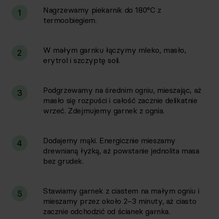
Nagrzewamy piekarnik do 180°C z
1
termoobiegiem.
W małym garnku łączymy mleko, masło,
2
erytrol i szczyptę soli.
Podgrzewamy na średnim ogniu, mieszając, aż
3
masło się rozpuści i całość zacznie delikatnie
wrzeć. Zdejmujemy garnek z ognia.
Dodajemy mąki. Energicznie mieszamy
4
drewnianą łyżką, aż powstanie jednolita masa
bez grudek.
Stawiamy garnek z ciastem na małym ogniu i
5
mieszamy przez około 2–3 minuty, aż ciasto
zacznie odchodzić od ścianek garnka.