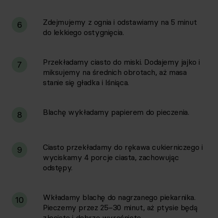
Zdejmujemy z ognia i odstawiamy na 5 minut
6
do lekkiego ostygnięcia.
Przekładamy ciasto do miski. Dodajemy jajko i
7
miksujemy na średnich obrotach, aż masa
stanie się gładka i lśniąca.
Blachę wykładamy papierem do pieczenia.
8
Ciasto przekładamy do rękawa cukierniczego i
9
wyciskamy 4 porcje ciasta, zachowując
odstępy.
Wkładamy blachę do nagrzanego piekarnika.
10
Pieczemy przez 25–30 minut, aż ptysie będą
złociste i dobrze wyrośnięte.