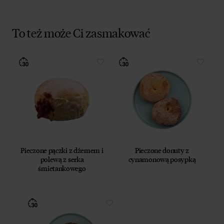
To też może Ci zasmakować
Pieczone pączki z dżemem i
Pieczone donuty z
polewą z serka
cynamonową posypką
śmietankowego