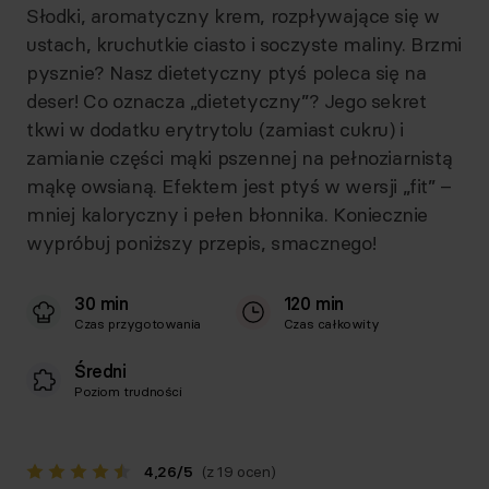
Słodki, aromatyczny krem, rozpływające się w
ustach, kruchutkie ciasto i soczyste maliny. Brzmi
pysznie? Nasz dietetyczny ptyś poleca się na
deser! Co oznacza „dietetyczny”? Jego sekret
tkwi w dodatku erytrytolu (zamiast cukru) i
zamianie części mąki pszennej na pełnoziarnistą
mąkę owsianą. Efektem jest ptyś w wersji „fit” –
mniej kaloryczny i pełen błonnika. Koniecznie
wypróbuj poniższy przepis, smacznego!
30 min
120 min
Czas przygotowania
Czas całkowity
Średni
Poziom trudności
4,26
/
5
(z 19 ocen)