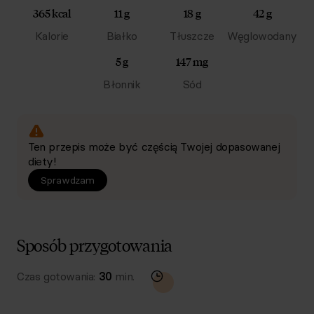
365 kcal
11 g
18 g
42 g
Kalorie
Białko
Tłuszcze
Węglowodany
5 g
147 mg
Błonnik
Sód
Ten przepis może być częścią Twojej dopasowanej
diety!
Sprawdzam
Sposób przygotowania
Czas gotowania:
30
min.