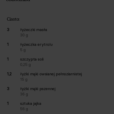
Lista składników przepisu z ilościami i wagami
Ilość
Składnik
Ciasto:
3
łyżeczki
masła
30
g
1
łyżeczka
erytrolu
5
g
1
szczypta
soli
0,25
g
1,2
łyżki
mąki owsianej pełnoziarnistej
15
g
3
łyżki
mąki pszennej
36
g
1
sztuka
jajka
56
g