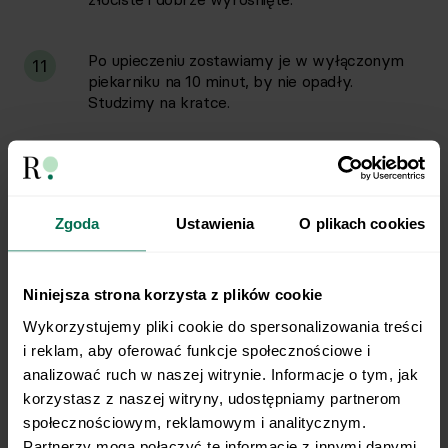
Po upieczeniu zostawiamy je w wyłączonym
11
piekarniku na 10 minut, by nie opadły.
Studzimy na kratce.
Krem:
12
Zgoda
Ustawienia
O plikach cookies
Gotujemy budyń według instrukcji na
13
opakowaniu. Odstawiamy do całkowitego
ostygnięcia.
Niniejsza strona korzysta z plików cookie
Wykorzystujemy pliki cookie do spersonalizowania treści 
Składanie:
14
i reklam, aby oferować funkcje społecznościowe i 
analizować ruch w naszej witrynie. Informacje o tym, jak 
korzystasz z naszej witryny, udostępniamy partnerom 
Każdemu ptysiowi odcinamy górną część.
15
społecznościowym, reklamowym i analitycznym. 
Partnerzy mogą połączyć te informacje z innymi danymi 