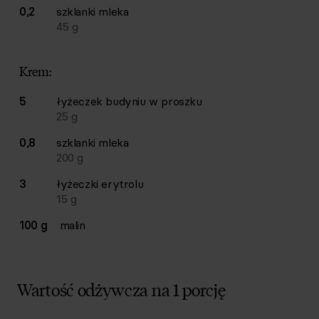
0,2
szklanki
mleka
45
g
Krem:
5
łyżeczek
budyniu w proszku
25
g
0,8
szklanki
mleka
200
g
3
łyżeczki
erytrolu
15
g
100 g
malin
Wartość odżywcza na 1 porcję