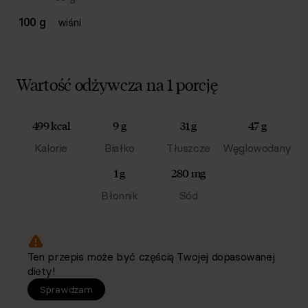
100 g
wiśni
Wartość odżywcza na 1 porcję
499 kcal
9 g
31 g
47 g
Kalorie
Białko
Tłuszcze
Węglowodany
1 g
280 mg
Błonnik
Sód
Ten przepis może być częścią Twojej dopasowanej
diety!
Sprawdzam