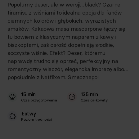
Popularny deser, ale w wersji…black? Czarne
tiramisu z wiśniami to idealna opcja dla fanów
ciemnych kolorów i głębokich, wyrazistych
smaków. Kakaowa masa mascarpone łączy się
tu bowiem z klasycznym naparem z kawy i
biszkoptami, zaś całość dopełniają słodkie,
soczyste wiśnie. Efekt? Deser, któremu
naprawdę trudno się oprzeć, perfekcyjny na
romantyczny wieczór, elegancką imprezę albo…
popołudnie z Netflixem. Smacznego!
15 min
135 min
Czas przygotowania
Czas całkowity
Łatwy
Poziom trudności