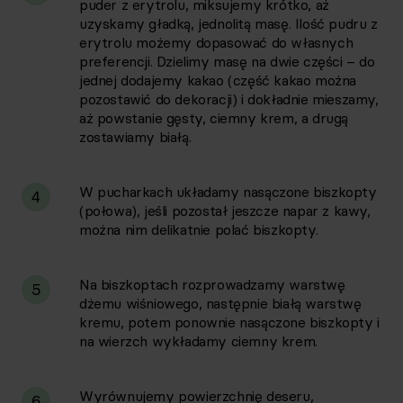
puder z erytrolu, miksujemy krótko, aż
uzyskamy gładką, jednolitą masę. Ilość pudru z
erytrolu możemy dopasować do własnych
preferencji. Dzielimy masę na dwie części – do
jednej dodajemy kakao (część kakao można
pozostawić do dekoracji) i dokładnie mieszamy,
aż powstanie gęsty, ciemny krem, a drugą
zostawiamy białą.
W pucharkach układamy nasączone biszkopty
4
(połowa), jeśli pozostał jeszcze napar z kawy,
można nim delikatnie polać biszkopty.
Na biszkoptach rozprowadzamy warstwę
5
dżemu wiśniowego, następnie białą warstwę
kremu, potem ponownie nasączone biszkopty i
na wierzch wykładamy ciemny krem.
Wyrównujemy powierzchnię deseru,
6