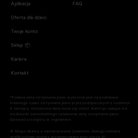
Aplikacja
FAQ
Oferta dla dzieci
Twoje konto
Sklep 📦
Kariera
Kontakt
*Podana data otrzymania planu wyliczona jest na podstawie
średniego czasu otrzymania planu przez podopiecznych z ostatnich
6 miesięcy. Ostateczna data może się różnić. Klient po zakupie ma
możliwość samodzielnego ustawienia daty otrzymania planu.
Sprawdź szczegóły w regulaminie.
W Respo dbamy o niemarnowanie żywności, dlatego niektóre
grafiki potraw zostały wygenerowane przy użyciu AI.