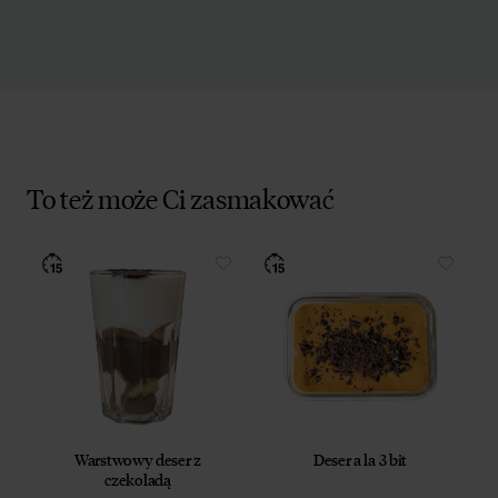
To też może Ci zasmakować
Warstwowy deser z
Deser a la 3 bit
czekoladą