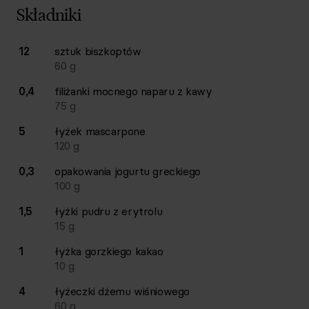
Składniki
Lista składników przepisu z ilościami i wagami
12
sztuk
biszkoptów
Ilość
Składnik
60
g
0,4
filiżanki
mocnego naparu z kawy
75
g
5
łyżek
mascarpone
120
g
0,3
opakowania
jogurtu greckiego
100
g
1,5
łyżki
pudru z erytrolu
15
g
1
łyżka
gorzkiego kakao
10
g
4
łyżeczki
dżemu wiśniowego
60
g