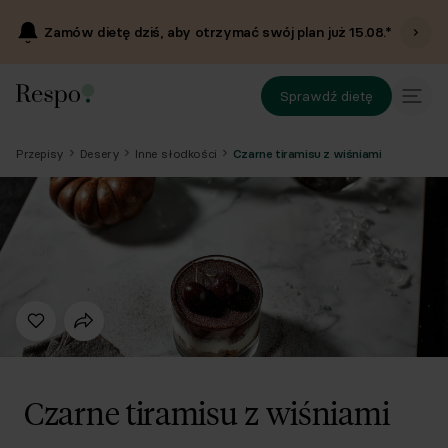
Zamów dietę dziś, aby otrzymać swój plan już
15.08
.*
Sprawdź dietę
Przepisy
Desery
Inne słodkości
Czarne tiramisu z wiśniami
Czarne tiramisu z wiśniami