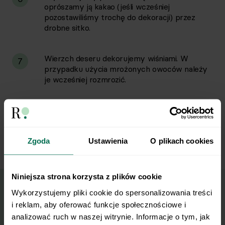
oprószamy ją kakao (jeśli wcześniej
pozostawiliśmy trochę do dekoracji) przez
drobne sitko.
Wierzch deseru dekorujemy wiśniami. W
7
przypadku użycia mrożonych owoców należy
je wcześniej rozmrozić.
Wstawiamy do lodówki na co najmniej dwie
8
godziny, aż deser dobrze się schłodzi i połączą
się smaki.
Zgoda
Ustawienia
O plikach cookies
Niniejsza strona korzysta z plików cookie
Wykorzystujemy pliki cookie do spersonalizowania treści 
Wyślij przepis na e-mail
i reklam, aby oferować funkcje społecznościowe i 
analizować ruch w naszej witrynie. Informacje o tym, jak 