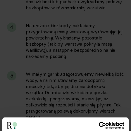
dno szklanki lub pucharka wykładamy połowę
biszkoptów w równomierniej warstwie.
Na ułożone biszkopty nakładamy
4
przygotowaną masę waniliową, wyrównując jej
powierzchnię. Wykładamy pozostałe
biszkopty (tak by warstwa pokryła masę
waniliową), a następnie bezpośrednio na nie
nakładamy pudding.
W małym garnku zagotowujemy niewielką ilość
5
wody, a na nim stawiamy żaroodporną
miseczkę tak, aby jej dno nie dotykało
wrzątku. Do miseczki wkładamy gorzką
czekoladę i podgrzewamy, mieszając, aż
całkowicie się rozpuści i stanie się płynna. Tak
przygotowaną polewą dekorujemy wierzch
deseru.