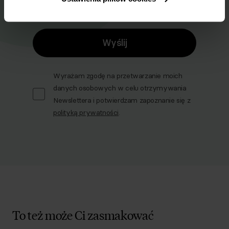
Email
Wyślij
Wyrażam zgodę na przetwarzanie moich
danych osobowych w celu otrzymywania
Newslettera i potwierdzam zapoznanie się z
polityką prywatności
.
To też może Ci zasmakować