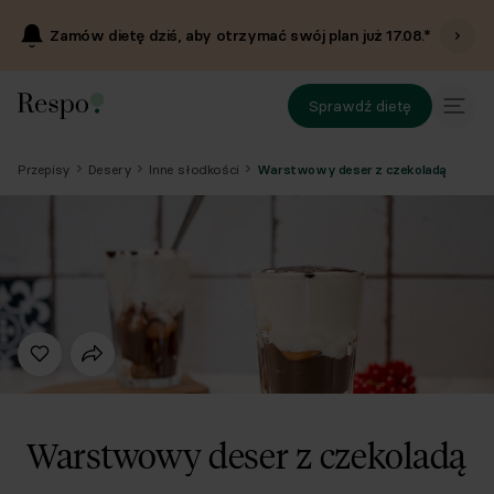
Zamów dietę dziś, aby otrzymać swój plan już
17.08
.*
Sprawdź dietę
Przepisy
Desery
Inne słodkości
Warstwowy deser z czekoladą
Warstwowy deser z czekoladą