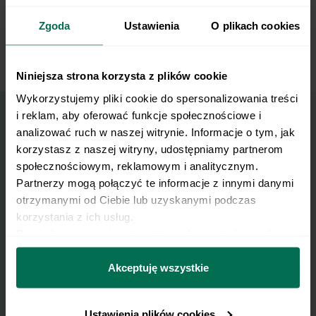
Deser możemy zjeść od razu lub wstawić do
6
lodówki nawet na całą noc, aby biszkopty
Zgoda
Ustawienia
O plikach cookies
zmiękły pod wpływem kremu.
Niniejsza strona korzysta z plików cookie
Wykorzystujemy pliki cookie do spersonalizowania treści 
i reklam, aby oferować funkcje społecznościowe i 
analizować ruch w naszej witrynie. Informacje o tym, jak 
Wyślij przepis na e-mail
korzystasz z naszej witryny, udostępniamy partnerom 
społecznościowym, reklamowym i analitycznym. 
Nasze najlepsze przepisy, prosto na Twoja
Partnerzy mogą połączyć te informacje z innymi danymi 
skrzynkę e-mail.
otrzymanymi od Ciebie lub uzyskanymi podczas 
korzystania z ich usług.
Dowiedz się więcej na temat tego, kim jesteśmy, jak 
Zapisz się do naszego Newslettera
można się z nami skontaktować i w jaki sposób 
Imię
przetwarzamy dane osobowe w ramach 
Polityki 
Akceptuję wszystkie
prywatności.
Ustawienia plików cookies