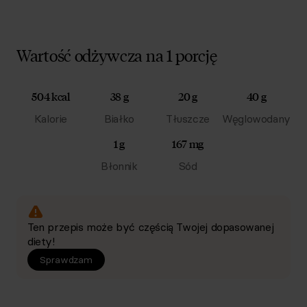
Wartość odżywcza na 1 porcję
504 kcal
38 g
20 g
40 g
Kalorie
Białko
Tłuszcze
Węglowodany
1 g
167 mg
Błonnik
Sód
Ten przepis może być częścią Twojej dopasowanej
diety!
Sprawdzam