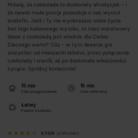
Mówią, że czekolada to doskonały afrodyzjak – i
że nawet mała porcja powoduje u nas wyrzut
endorfin. Jeśli i Ty nie wyobrażasz sobie życia
bez tego kakaowego wyrobu, to nasz warstwowy
deser z czekoladą jest właśnie dla Ciebie.
Dlaczego warto? Cóż – w tym deserze gra
wszystko: od mieszanki tekstur, przez połączenie
czekolady i wanilii, aż po doskonałe właściwości
sycące. Spróbuj koniecznie!
15 min
15 min
Czas przygotowania
Czas całkowity
Łatwy
Poziom trudności
3,73
/
5
(z 99 ocen)