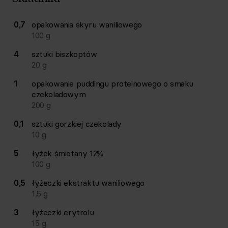
Lista składników przepisu z ilościami i wagami
0,7
opakowania
skyru waniliowego
Ilość
Składnik
100
g
4
sztuki
biszkoptów
20
g
1
opakowanie
puddingu proteinowego o smaku
czekoladowym
200
g
0,1
sztuki
gorzkiej czekolady
10
g
5
łyżek
śmietany 12%
100
g
0,5
łyżeczki
ekstraktu waniliowego
1,5
g
3
łyżeczki
erytrolu
15
g