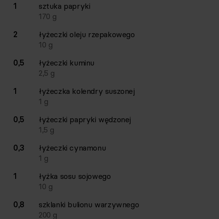
1
sztuka
papryki
170
g
2
łyżeczki
oleju rzepakowego
10
g
0,5
łyżeczki
kuminu
2,5
g
1
łyżeczka
kolendry suszonej
1
g
0,5
łyżeczki
papryki wędzonej
1,5
g
0,3
łyżeczki
cynamonu
1
g
1
łyżka
sosu sojowego
10
g
0,8
szklanki
bulionu warzywnego
200
g