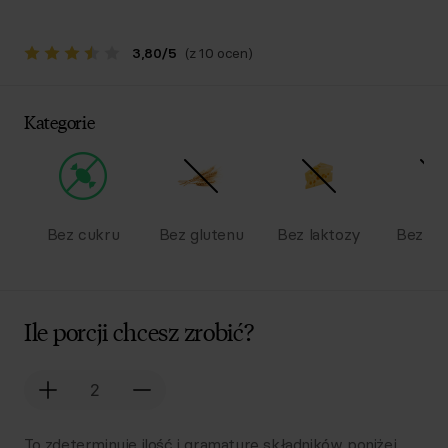
3,80
/
5
(z 10 ocen)
Kategorie
Bez cukru
Bez glutenu
Bez laktozy
Bez na
Ile porcji chcesz zrobić?
To zdeterminuje ilość i gramaturę składników poniżej.