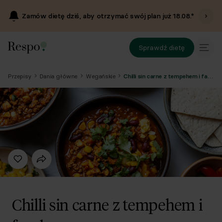
Zamów dietę dziś, aby otrzymać swój plan już
18.08
.*
Sprawdź dietę
Przepisy
Dania główne
Wegańskie
Chilli sin carne z tempehem i fasolą
Chilli sin carne z tempehem i