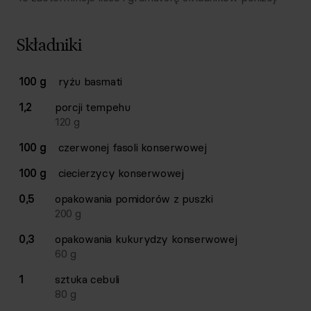
Składniki
Lista składników przepisu z ilościami i wagami
100 g
ryżu basmati
Ilość
Składnik
1,2
porcji
tempehu
120
g
100 g
czerwonej fasoli konserwowej
100 g
ciecierzycy konserwowej
0,5
opakowania
pomidorów z puszki
200
g
0,3
opakowania
kukurydzy konserwowej
60
g
1
sztuka
cebuli
80
g