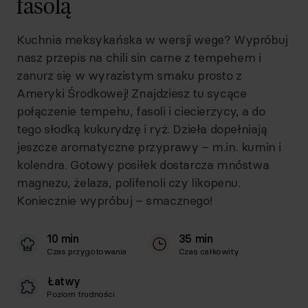
fasolą
Kuchnia meksykańska w wersji wege? Wypróbuj
nasz przepis na chili sin carne z tempehem i
zanurz się w wyrazistym smaku prosto z
Ameryki Środkowej! Znajdziesz tu sycące
połączenie tempehu, fasoli i ciecierzycy, a do
tego słodką kukurydzę i ryż. Dzieła dopełniają
jeszcze aromatyczne przyprawy – m.in. kumin i
kolendra. Gotowy posiłek dostarcza mnóstwa
magnezu, żelaza, polifenoli czy likopenu.
Koniecznie wypróbuj – smacznego!
10 min
35 min
Czas przygotowania
Czas całkowity
Łatwy
Poziom trudności