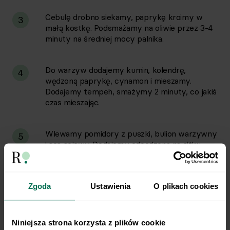
Cebulę drobno siekamy, paprykę kroimy w
3
małą kostkę. Podsmażamy na oliwie przez 3-4
minuty na średniej mocy palnika.
Do warzyw dodajemy kumin, kolendrę,
4
wędzoną paprykę, cynamon i mieszamy.
Dodajemy tempeh, smażymy 2 minuty, co jakiś
czas mieszając.
Wlewamy pomidory z puszki, bulion warzywny
5
i sos sojowy. Dodajemy odcedzoną na sitku
fasolę, ciecierzycę i kukurydzę. Mieszamy i
dusimy na małym ogniu przez 10-15 minut.
Doprawiamy solą i pieprzem.
Zgoda
Ustawienia
O plikach cookies
Podajemy z ryżem. Przed podaniem
6
posypujemy posiekaną kolendrą.
Niniejsza strona korzysta z plików cookie