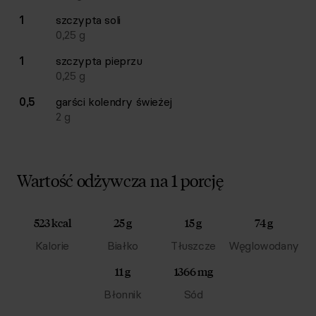
1
szczypta
soli
0,25
g
1
szczypta
pieprzu
0,25
g
0,5
garści
kolendry świeżej
2
g
Wartość odżywcza na 1 porcję
523 kcal
25 g
15 g
74 g
Kalorie
Białko
Tłuszcze
Węglowodany
11 g
1366 mg
Błonnik
Sód