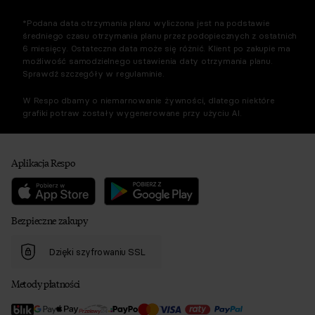
*Podana data otrzymania planu wyliczona jest na podstawie
średniego czasu otrzymania planu przez podopiecznych z ostatnich
6 miesięcy. Ostateczna data może się różnić. Klient po zakupie ma
możliwość samodzielnego ustawienia daty otrzymania planu.
Sprawdź szczegóły w regulaminie.
W Respo dbamy o niemarnowanie żywności, dlatego niektóre
grafiki potraw zostały wygenerowane przy użyciu AI.
Aplikacja Respo
Bezpieczne zakupy
Dzięki szyfrowaniu SSL
Metody płatności