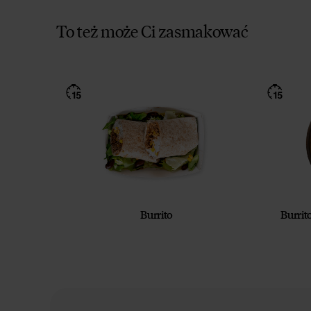
To też może Ci zasmakować
Burrito
Burri