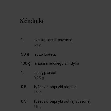
Składniki
Lista składników przepisu z ilościami i wagam
1
sztuka
tortilli pszennej
Ilość
Składnik
60
g
50 g
ryżu białego
100 g
mięsa mielonego z indyka
1
szczypta
soli
0,25
g
0,5
łyżeczki
papryki słodkiej
1,5
g
0,5
łyżeczki
papryki ostrej suszonej
1,5
g