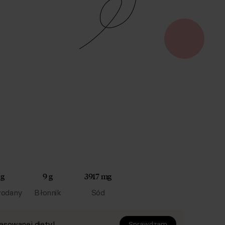
 g
9 g
3917 mg
odany
Błonnik
Sód
asowanej diety!
Sprawdzam