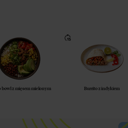
to bowl z mięsem mielonym
Burrito z indykiem