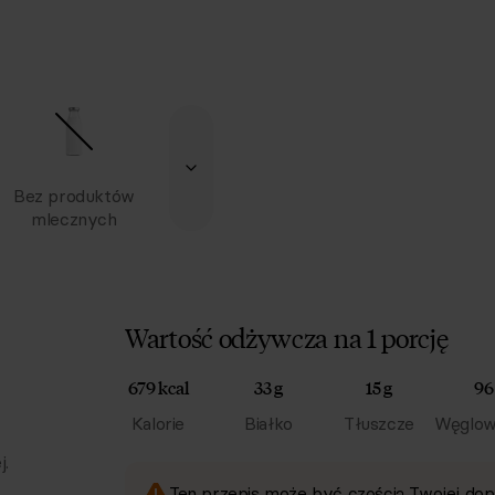
Bez produktów
mlecznych
Wartość odżywcza na 1 porcję
679 kcal
33 g
15 g
96
Kalorie
Białko
Tłuszcze
Węglow
j.
Ten przepis może być częścią Twojej dop