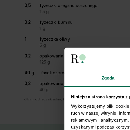
0,5
łyżeczki
oregano suszonego
1,5
g
0,2
łyżeczki
kuminu
1
g
1
łyżeczka
oliwy
5
g
0,2
opakowania
passaty pomidorowej
125
g
40 g
fasoli czerwonej konserwowej
Zgoda
0,2
opakowania
kukurydzy konserwowej
40
g
Niniejsza strona korzysta z
Kliknij i odhacz składnik, który już masz.
Wykorzystujemy pliki cookie 
ruch w naszej witrynie. Info
reklamowym i analitycznym. 
uzyskanymi podczas korzysta