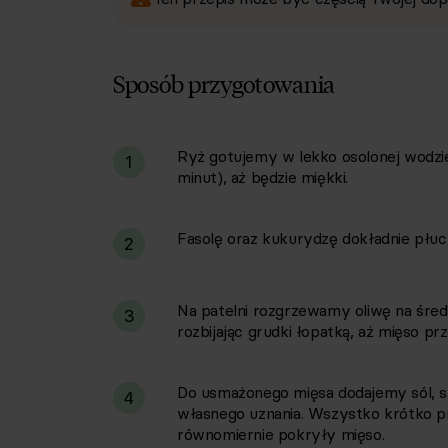
Sposób przygotowania
Ryż gotujemy w lekko osolonej wodzie 
i
1
minut), aż będzie miękki.
Fasolę oraz kukurydzę dokładnie płuc
2
Na patelni rozgrzewamy oliwę na śre
3
rozbijając grudki łopatką, aż mięso pr
Do usmażonego mięsa dodajemy sól, s
4
własnego uznania. Wszystko krótko 
równomiernie pokryły mięso.