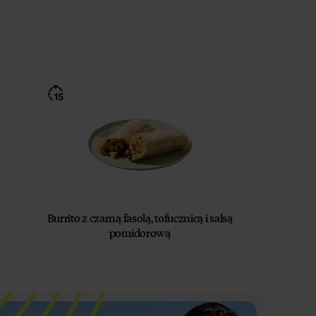
Burrito z czarną fasolą, tofucznicą i salsą
pomidorową